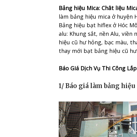
Bảng hiệu Mica: Chât liệu Mi
làm bảng hiệu mica ở huyện Hó
Bảng hiệu bạt hiflex ở Hóc M
alu: Khung sắt, nền Alu, viề
hiệu cũ hư hỏng, bạc màu, t
thay mới bạt bảng hiệu cũ h
Báo Giá Dịch Vụ Thi Công Lắ
1/
Báo giá làm bảng hiệ