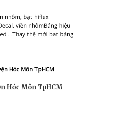
n nhôm, bạt hiflex.
 Decal, viền nhômBảng hiệu
 Led….Thay thế mới bat bảng
Huyện Hóc Môn TpHCM
uyện Hóc Môn TpHCM