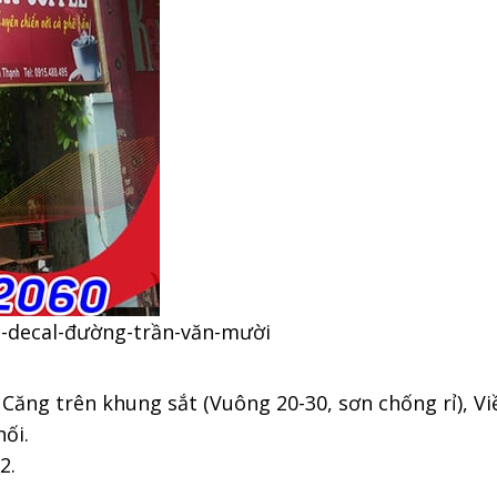
-decal-đường-trần-văn-mười
ố, Căng trên khung sắt (Vuông 20-30, sơn chống rỉ), 
hối.
2.