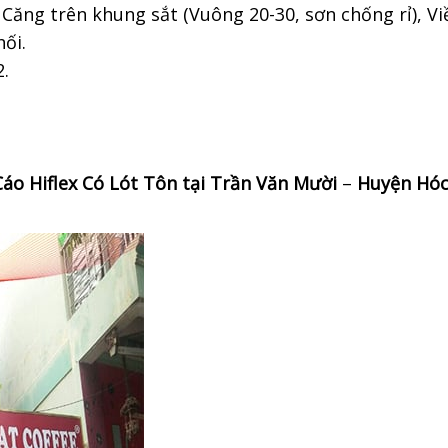
ố, Căng trên khung sắt (Vuông 20-30, sơn chống rỉ), 
hối.
2.
áo Hiflex Có Lót Tôn tại
Trần Văn Mười
–
Huyện Hóc