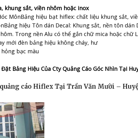
ca, khung sắt, viền nhôm hoặc inox
c MônBảng hiệu bạt hiflex: chất liệu khung sắt, viề
ônBảng hiệu Tôn dán Decal: Khung sắt, nền tôn dán
n nhôm. Trong nền Alu có thể gắn chữ mica hoặc chữ
hay mới đèn bảng hiệu không cháy, hư
ư hỏng bạc màu
p Đặt Bảng Hiệu Của Cty Quảng Cáo Góc Nhìn Tại 
u quảng cáo Hiflex Tại Trần Văn Mười – H