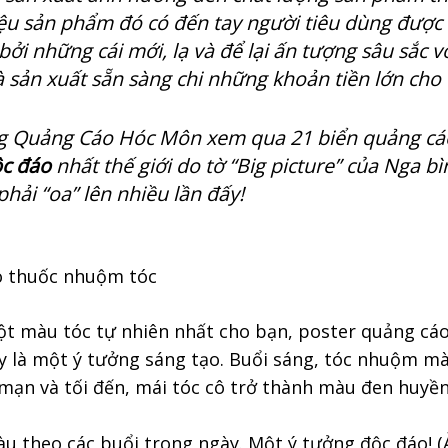
iệu sản phẩm đó có đến tay người tiêu dùng được
bởi những cái mới, lạ và để lại ấn tượng sâu sắc vớ
 sản xuất sẵn sàng chi những khoản tiền lớn cho 
g Quảng Cáo Hóc Môn xem qua 21 biển quảng cá
ộc đáo
nhất thế giới do tờ “Big picture” của Nga b
hải “oa” lên nhiều lần đấy!
o thuốc nhuộm tóc
ột màu tóc tự nhiên nhất cho bạn, poster quảng cáo
y là một ý tưởng sáng tạo. Buổi sáng, tóc nhuộm m
mạn và tối đến, mái tóc cô trở thành màu đen huyền
àu theo các buổi trong ngày. Một ý tưởng độc đáo! (