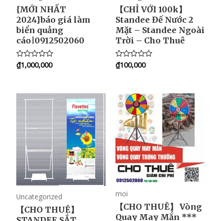
{MỚI NHẤT
【CHỈ VỚI 100k】
2024}báo giá làm
Standee Đế Nước 2
biển quảng
Mặt – Standee Ngoài
cáo|0912502060
Trời – Cho Thuê
₫
1,000,000
₫
100,000
R
R
a
a
t
t
e
e
d
d
0
0
o
o
u
u
t
t
o
o
f
f
5
5
moi
Uncategorized
【CHO THUÊ】 Vòng
【CHO THUÊ】
Quay May Mắn ***
STANDEE SẮT