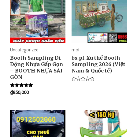
t
o
f
5
Uncategorized
moi
Booth Sampling Di
bs_pl_Xu thế Booth
Động Nhựa Gấp Gọn
Sampling 2026 (Việt
– BOOTH NHỰA SÀI
Nam & Quốc tế)
GÒN
R
a
₫
850,000
Rated
t
5.00
e
out of 5
d
0
o
u
t
o
f
5