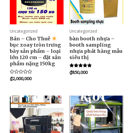
Uncategorized
Uncategorized
Bán – Cho Thuê
bàn booth nhựa –
bục xoay tròn trưng
booth sampling
bày sản phẩm – loại
nhựa phát hàng mẫu
lớn 120 cm – đặt sản
siêu thị
phẩm nặng 150kg
₫
850,000
Rated
5.00
₫
2,000,000
R
out of 5
a
t
e
d
0
o
u
t
o
f
5