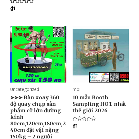
out of 5
₫
1
R
a
t
e
d
0
o
u
t
o
f
5
Uncategorized
moi
➤➤➤ Bàn xoay 360
10 mẫu Booth
độ quay chụp sản
Sampling HOT nhất
phẩm cỡ lớn đường
thế giới 2026
kính
80cm,120cm,180cm,2
₫
1
R
40cm đặt vật nặng
a
t
150kg – 2 người
e