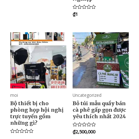
e
d
0
₫
1
o
R
u
a
t
t
o
e
f
d
5
0
o
u
t
o
f
5
moi
Uncategorized
Bộ thiết bị cho
Bỏ túi mẫu quầy bán
phòng họp hội nghị
cà phê gấp gọn được
trực tuyến gồm
yêu thích nhất 2024
những gì?
₫
2,500,000
R
a
R