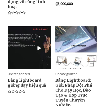
dụng vô cùng linh
₫
3,000,000
R
hoạt
a
t
e
d
R
0
a
o
t
u
e
t
d
o
0
f
o
5
u
t
o
f
5
Uncategorized
Uncategorized
Bảng lightboard
Bảng Lightboard:
giảng dạy hiệu quả
Giải Pháp Đột Phá
Cho Dạy Học, Đào
Tạo & Họp Trực
R
Tuyến Chuyên
a
t
Nghiệp