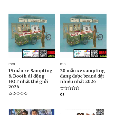
t
t
e
e
d
d
0
0
o
o
u
u
t
t
o
o
f
f
5
5
moi
moi
15 mẫu xe Sampling
20 mẫu xe sampling
& Booth di động
đang được brand đặt
HOT nhất thế giới
nhiều nhất 2026
2026
₫
1
R
a
R
t
a
e
t
d
e
0
d
o