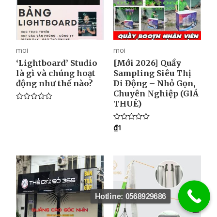
moi
moi
‘Lightboard’ Studio
[Mới 2026] Quầy
là gì và chúng hoạt
Sampling Siêu Thị
động như thế nào?
Di Động – Nhỏ Gọn,
Chuyên Nghiệp (GIÁ
THUÊ)
R
a
t
₫
1
e
R
d
a
0
t
o
e
u
d
t
0
o
o
f
u
5
t
o
f
Hotline: 0568929686
5