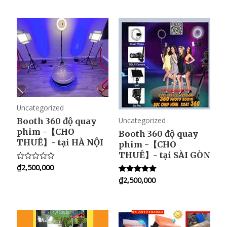
t
a
e
t
d
e
0
d
o
0
u
o
t
u
o
t
f
o
5
f
5
Uncategorized
Uncategorized
Booth 360 độ quay
phim -【CHO
Booth 360 độ quay
THUÊ】- tại HÀ NỘI
phim -【CHO
THUÊ】- tại SÀI GÒN
₫
2,500,000
R
a
₫
2,500,000
Rated
t
5.00
e
out of 5
d
0
o
u
t