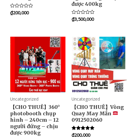
được 400kg
₫
200,000
R
a
₫
3,500,000
R
t
a
e
t
d
e
0
d
o
0
u
o
t
u
o
t
f
o
5
f
5
Uncategorized
Uncategorized
【CHO THUÊ】360°
【CHO THUÊ】Vòng
photobooth chụp
Quay May Mắn
hình – 240cm – 12
0912502060
người đứng – chịu
được 900kg
₫
200,000
Rated