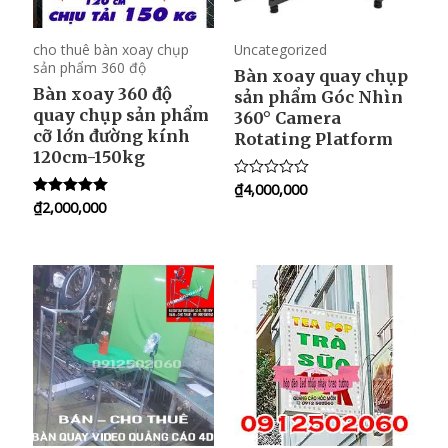
cho thuê bàn xoay chụp
Uncategorized
sản phẩm 360 độ
Bàn xoay quay chụp
Bàn xoay 360 độ
sản phẩm Góc Nhìn
quay chụp sản phẩm
360° Camera
cỡ lớn đường kính
Rotating Platform
120cm-150kg
₫
4,000,000
R
a
₫
2,000,000
Rated
t
5.00
e
out of 5
d
0
o
u
t
o
f
5