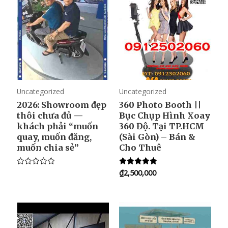
0
u
o
t
u
o
t
f
o
5
f
5
Uncategorized
Uncategorized
2026: Showroom đẹp
360 Photo Booth ||
thôi chưa đủ —
Bục Chụp Hình Xoay
khách phải “muốn
360 Độ. Tại TP.HCM
quay, muốn đăng,
(Sài Gòn) – Bán &
muốn chia sẻ”
Cho Thuê
₫
2,500,000
R
Rated
a
5.00
t
out of 5
e
d
0
o
u