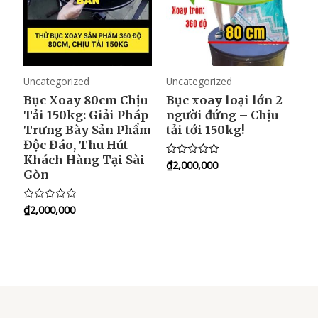
Uncategorized
Uncategorized
Bục Xoay 80cm Chịu
Bục xoay loại lớn 2
Tải 150kg: Giải Pháp
người đứng – Chịu
Trưng Bày Sản Phẩm
tải tới 150kg!
Độc Đáo, Thu Hút
Khách Hàng Tại Sài
₫
2,000,000
R
Gòn
a
t
e
d
₫
2,000,000
R
0
a
o
t
u
e
t
d
o
0
f
o
5
u
t
o
f
5