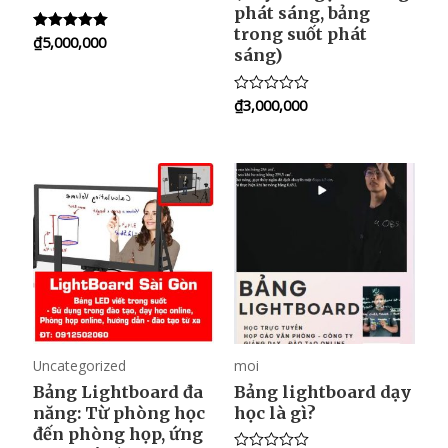
phát sáng, bảng
trong suốt phát
₫
5,000,000
Rated
sáng)
5.00
out of 5
₫
3,000,000
R
a
t
e
d
0
o
u
t
o
f
5
Uncategorized
moi
Bảng Lightboard đa
Bảng lightboard dạy
năng: Từ phòng học
học là gì?
đến phòng họp, ứng