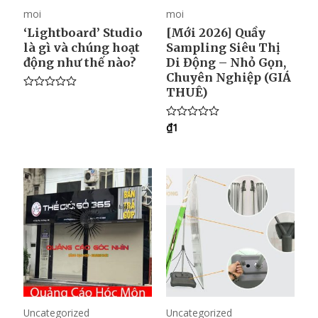
moi
moi
‘Lightboard’ Studio
[Mới 2026] Quầy
là gì và chúng hoạt
Sampling Siêu Thị
động như thế nào?
Di Động – Nhỏ Gọn,
Chuyên Nghiệp (GIÁ
THUÊ)
R
a
t
₫
1
e
R
d
a
0
t
o
e
u
d
t
0
o
o
f
u
5
t
o
f
5
Uncategorized
Uncategorized