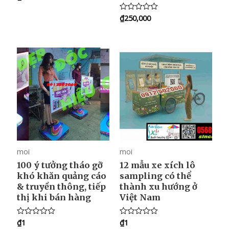
a
t
₫
250,000
e
R
d
a
0
t
o
e
u
d
t
0
o
o
f
u
5
t
o
f
5
moi
moi
100 ý tưởng tháo gỡ
12 mẫu xe xích lô
khó khăn quảng cáo
sampling có thể
& truyền thông, tiếp
thành xu hướng ở
thị khi bán hàng
Việt Nam
₫
1
₫
1
R
R
a
a