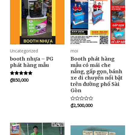
o
f
5
Uncategorized
moi
booth nhựa – PG
Booth phát hàng
phát hàng mẫu
mẫu có mái che
nắng, gấp gọn, bánh
xe di chuyển nổi bật
₫
850,000
Rated
trên đường phố Sài
5.00
out of 5
Gòn
₫
2,500,000
R
a
t
e
d
0
o
u