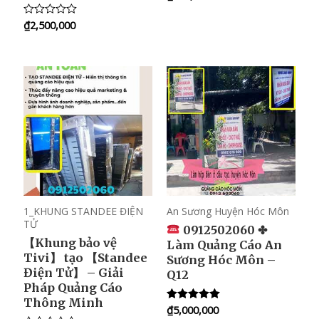
5.00
out of 5
₫
2,500,000
R
a
t
e
d
0
o
u
t
o
f
5
1_KHUNG STANDEE ĐIỆN
An Sương Huyện Hóc Môn
TỬ
0912502060 ✤
【Khung bảo vệ
Làm Quảng Cáo An
Tivi】 tạo 【Standee
Sương Hóc Môn –
Điện Tử】 – Giải
Q12
Pháp Quảng Cáo
Thông Minh
₫
5,000,000
Rated
5.00