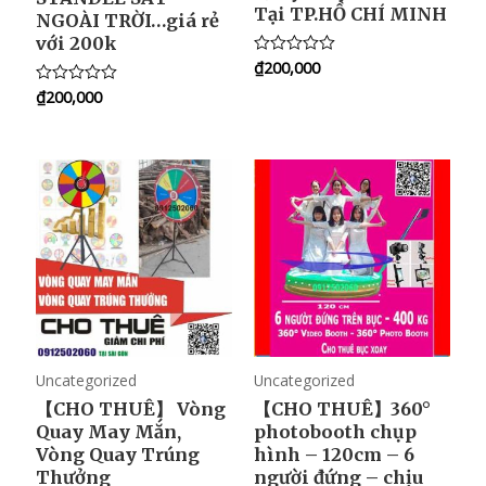
Tại TP.HỒ CHÍ MINH
NGOÀI TRỜI…giá rẻ
với 200k
₫
200,000
R
a
₫
200,000
R
t
a
e
t
d
e
0
d
o
0
u
o
t
u
o
t
f
o
5
f
5
Uncategorized
Uncategorized
【CHO THUÊ】 Vòng
【CHO THUÊ】360°
Quay May Mắn,
photobooth chụp
Vòng Quay Trúng
hình – 120cm – 6
Thưởng
người đứng – chịu