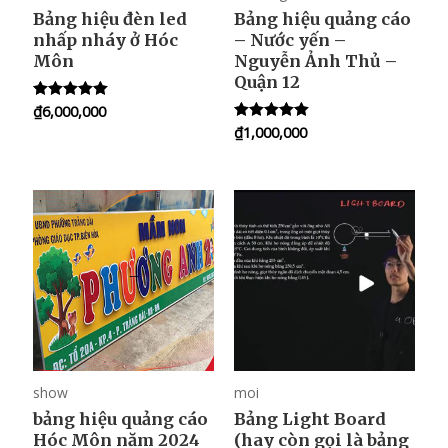
Bảng hiệu đèn led
Bảng hiệu quảng cáo
nhấp nháy ở Hóc
– Nước yến –
Môn
Nguyễn Ảnh Thủ –
Quận 12
₫
6,000,000
Rated
5.00
₫
1,000,000
Rated
out of 5
5.00
out of 5
show
moi
bảng hiệu quảng cáo
Bảng Light Board
Hóc Môn năm 2024
(hay còn gọi là bảng