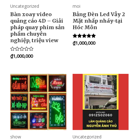
Uncategorized
moi
Bàn xoay video
Bảng Đèn Led Vẫy 2
quảng cáo 4D – Giải
Mặt nhấp nháy-tại
pháp quay phim sản
Hóc Môn
phẩm chuyên
nghiệp, triệu view
₫
1,000,000
Rated
5.00
out of 5
₫
1,000,000
R
a
t
e
d
0
o
u
t
o
f
5
show
Uncategorized