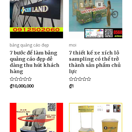
t
o
f
5
bảng quảng cáo đẹp
moi
7 bước để làm bảng
7 thiết kế xe xích lô
quảng cáo đẹp dễ
sampling có thể trở
dàng thu hút khách
thành sản phẩm chủ
hàng
lực
₫
10,000,000
₫
1
R
R
a
a
t
t
e
e
d
d
0
0
o
o
u
u
t
t
o
o
f
f
5
5