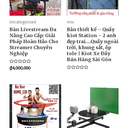
Uncategorized
moi
Bàn Livestream Đa
Bản thiết kế – Quầy
Năng Cao Cấp: Giải
kiot Station – 2 anh
Pháp Hoàn Hảo Cho
đẹp trai….Quầy ngoài
Streamer Chuyên
trời, khung sắt, ốp
Nghiệp
tole | Kiot Xe Đẩy
Bán Hàng Sài Gòn
₫
4,000,000
R
a
R
t
a
e
t
d
e
0
d
o
0
u
o
t
u
o
t
f
o
5
f
5