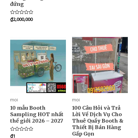
đứng
d
0
o
u
₫
2,000,000
R
t
a
o
t
f
e
5
d
0
o
u
t
o
f
5
moi
moi
10 mẫu Booth
100 Câu Hỏi và Trả
Sampling HOT nhất
Lời Về Dịch Vụ Cho
thế giới 2026 – 2027
Thuê Quầy Booth &
Thiết Bị Bán Hàng
Gấp Gọn
₫
1
R