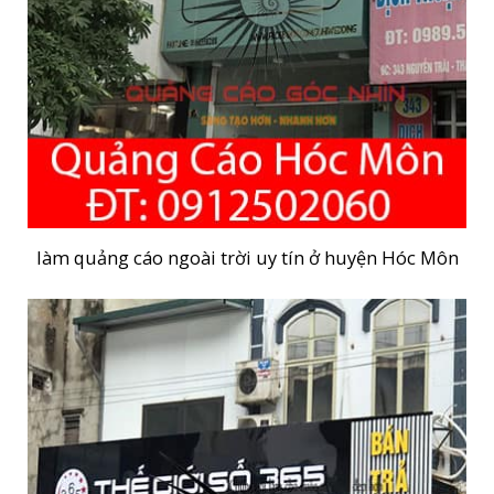
làm quảng cáo ngoài trời uy tín ở huyện Hóc Môn