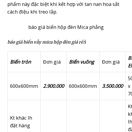
phẩm này đặc biệt khi kết hợp với tan nan hoa sắt
cách điệu khi treo lắp.
báo giá biển hộp đèn Mica phẳng
i
báo giá biển vẫy mica hộp đèn giá rẻ:
B
Biển tròn
Đơn giá
Biển vuông
Đơn giá
El
5
600x600mm
2.900.000
600x600mm
3.500.000
x
7
K
k
Kt khác lh
l
đặt hàng
đ