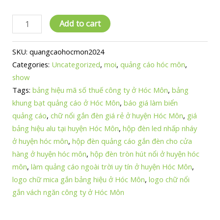
{MỚI
Add to cart
NHẤT
2024}báo
SKU:
quangcaohocmon2024
giá
Categories:
Uncategorized
,
moi
,
quảng cáo hóc môn
,
làm
show
biển
Tags:
bảng hiệu mã số thuế công ty ở Hóc Môn
,
bảng
quảng
khung bạt quảng cáo ở Hóc Môn
,
báo giá làm biển
cáo|0912502060
quảng cáo
,
chữ nổi gắn đèn giá rẻ ở huyện Hóc Môn
,
giá
quantity
bảng hiệu alu tại huyện Hóc Môn
,
hộp đèn led nhấp nháy
ở huyện hóc môn
,
hộp đèn quảng cáo gắn đèn cho cửa
hàng ở huyện hóc môn
,
hộp đèn tròn hút nổi ở huyện hóc
môn
,
làm quảng cáo ngoài trời uy tín ở huyện Hóc Môn
,
logo chữ mica gắn bảng hiệu ở Hóc Môn
,
logo chữ nổi
gắn vách ngăn công ty ở Hóc Môn