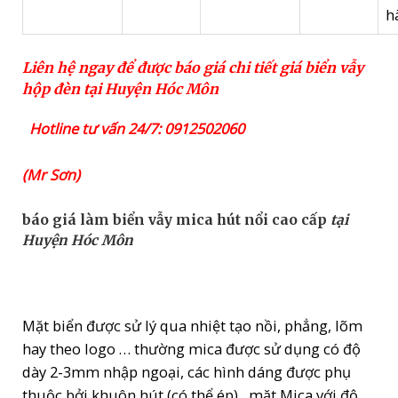
h
Liên hệ ngay để được báo giá chi tiết giá biển vẫy
hộp đèn tại Huyện Hóc Môn
Hotline tư vấn 24/7: 0912502060
(Mr Sơn)
báo giá làm biển vẫy mica hút nổi cao cấp
tại
Huyện Hóc Môn
Mặt biển được sử lý qua nhiệt tạo nồi, phẳng, lõm
hay theo logo … thường mica được sử dụng có độ
dày 2-3mm nhập ngoại, các hình dáng được phụ
thuộc bởi khuôn hút (có thể ép) , mặt Mica với độ