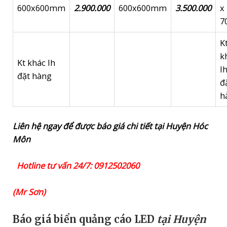
600x600mm
2.900.000
600x600mm
3.500.000
x
7
K
k
Kt khác lh
l
đặt hàng
đ
h
Liên hệ ngay để được báo giá chi tiết tại Huyện Hóc
Môn
Hotline tư vấn 24/7: 0912502060
(Mr Sơn)
Báo giá biển quảng cáo LED
tại Huyện