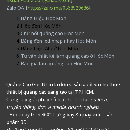
nXuat.POSM.CongChao.KeSat
]
Zalo OA: [
https://zalo.me/0568929686
](
Bảng Hiệu Hóc Môn
Hộp đèn Hóc Môn
Chữ nổi quảng cáo Hóc Môn
Bảng đèn led nhấp nháy Hóc Môn
Bảng hiệu Alu ở Hóc Môn
Tư vấn thiết kế làm quảng cáo ở Hóc Môn
Báo giá làm quảng cáo Hóc Môn
Quảng Cáo Góc Nhìn là đơn vị sản xuất và cho thuê
thiết bị quảng cáo sáng tạo tại TP.HCM.
Cung cấp giải pháp hỗ trợ cho đối tác
sự kiện,
truyền thông, đơn vị media, doanh nghiệp
:
_ Bục xoay tròn 360° trưng bày & quay video sản
phẩm 3D
thuê quầy booth sampling _kệ thiết bị hội nghị