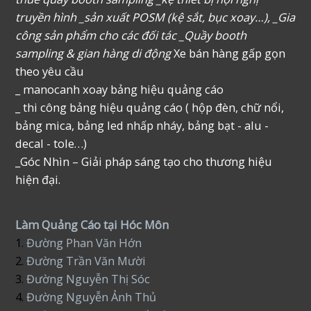
truyền hình _sản xuất POSM (kệ sắt, bục xoay…), _Gia
công sản phẩm cho các đối tác _Quầy booth
sampling & gian hàng di động
Xe bán hàng gấp gọn
theo yêu cầu
_ manocanh xoay bảng hiệu quảng cáo
_ thi công bảng hiệu quảng cáo ( hộp đèn, chữ nổi,
bảng mica, bảng led nhấp nháy, bảng bạt - alu -
decal - tole…)
_Góc Nhìn – Giải pháp sáng tạo cho thương hiệu
hiện đại.
Làm Quảng Cáo tại Hóc Môn
1.
Đường Phan Văn Hớn
2.
Đường Trần Văn Mười
3.
Đường Nguyễn Thị Sóc
4.
Đường Nguyễn Ảnh Thủ