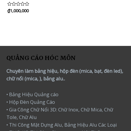
₫
1,000,000
Rated
0
out
of
5
QUẢNG CÁO HÓC MÔN
Chuyên làm bảng hiệu, hộp đèn (mica, bạt, đèn led),
chữ nổi (mica, ), bảng alu..
• Bảng Hiệu Quảng cáo
• Hộp Đèn Quảng Cáo
• Gia Công Chữ Nổi 3D: Chữ Inox, Chữ Mica, Chữ
Tole, Chữ Alu
• Thi Công Mặt Dựng Alu, Bảng Hiệu Alu Các Loại