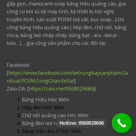
gấp gọn, manocanh xoay bảng hiệu quảng cáo, gia
công cơ khí tủ kệ máy tính, kệ thiết bị hội nghị
truyền hình, sản xuất POSM (kệ sắt, bục xoay…),thi
công bảng hiệu quảng cáo ( hộp đèn, chữ nổi, bảng
mica, bảng led nhấp nháy, bảng bạt - alu -decal -
tole…)… gia công sản phẩm cho các đối tác
Facebook:
[
https://www.facebook.com/ketrungbaysanpham.Sa
nXuat.POSM.CongChao.KeSat
]
Zalo OA: [
https://zalo.me/0568929686
](
Bảng Hiệu Hóc Môn
Hộp đèn Hóc Môn
Chữ nổi quảng cáo Hóc Môn
Bảng đèn led nhấp nháy Hóc Môn
Hotline: 0568929686
Bảng hiệu Alu ở Hóc Môn