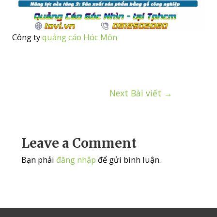
Công ty
quảng cáo Hóc Môn
Điều
Next Bài viết
→
hướng
bài
viết
Leave a Comment
Bạn phải
đăng nhập
để gửi bình luận.