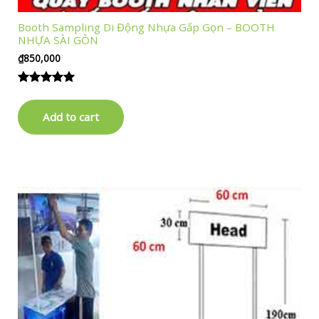
Booth Sampling Di Động Nhựa Gấp Gọn – BOOTH
NHỰA SÀI GÒN
₫
850,000
Rated
1
5.00
out of 5
Add to cart
based on
customer
rating