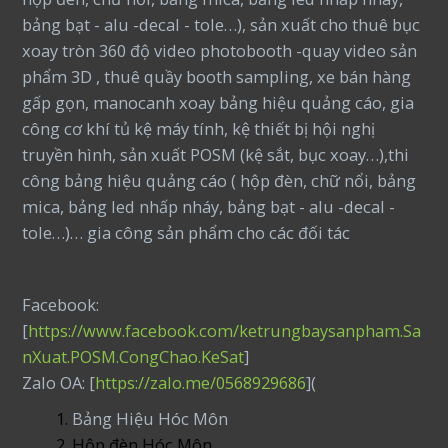
bảng bạt - alu -decal - tole…), sản xuất cho thuê bục
xoay tròn 360 độ video photobooth -quay video sản
phẩm 3D , thuê quầy booth sampling, xe bán hàng
gấp gọn, manocanh xoay bảng hiệu quảng cáo, gia
công cơ khí tủ kệ máy tính, kệ thiết bị hội nghị
truyền hình, sản xuất POSM (kệ sắt, bục xoay…),thi
công bảng hiệu quảng cáo ( hộp đèn, chữ nổi, bảng
mica, bảng led nhấp nháy, bảng bạt - alu -decal -
tole…)… gia công sản phẩm cho các đối tác
Facebook:
[
https://www.facebook.com/ketrungbaysanpham.Sa
nXuat.POSM.CongChao.KeSat
]
Zalo OA: [
https://zalo.me/0568929686
](
Bảng Hiệu Hóc Môn
Hộp đèn Hóc Môn