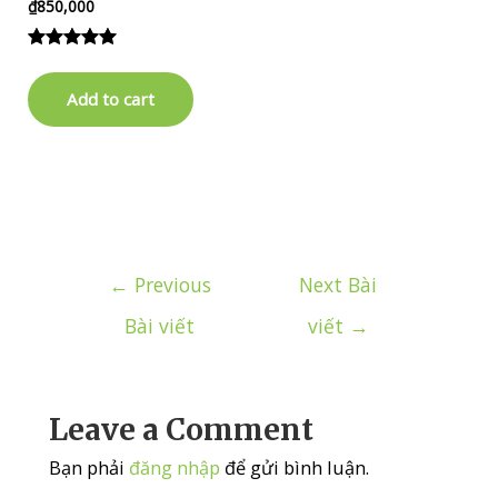
₫
850,000
Rated
3
5.00
out of 5
Add to cart
based on
customer
ratings
Điều
←
Previous
Next Bài
hướng
Bài viết
viết
→
bài
viết
Leave a Comment
Bạn phải
đăng nhập
để gửi bình luận.