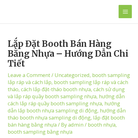
Skip
to
Mai
content
Men
Lắp Đặt Booth Bán Hàng
Bằng Nhựa – Hướng Dẫn Chi
Tiết
Leave a Comment
/
Uncategorized
,
booth sampling
lắp ráp và cách lắp
,
booth sampling lắp ráp và cách
tháo
,
cách lắp đặt-tháo booth nhựa
,
cách sử dụng
và lắp ráp quầy booth sampling nhựa
,
hướng dẫn
cách lắp ráp quầy booth sampling nhựa
,
hướng
dẫn lắp booth nhựa sampling di động
,
hướng dẫn
tháo booth nhựa sampling di động
,
lắp đặt booth
bán hàng bằng nhựa
/ By
admin
/
booth nhựa
,
booth sampling bằng nhựa