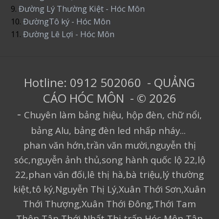
9.
Đường Lý Thường Kiệt - Hóc Môn
10.
ĐườngTô ký - Hóc Môn
11.
Đường Lê Lợi - Hóc Môn
Hotline: 0912 502060 - QUẢNG
CÁO HÓC MÔN - © 2026
-
Chuyên làm bảng hiệu, hộp đèn, chữ nổi,
bảng Alu, bảng đèn led nhấp nháy...
phan văn hớn,trần văn mười,nguyễn thị
sóc,nguyễn ảnh thủ,song hành quốc lộ 22,lộ
22,phan văn đối,lê thị hà,bà triệu,lý thường
kiệt,tô ký,Nguyễn Thị Lý,Xuân Thới Sơn,Xuân
Thới Thượng,Xuân Thới Đông,Thới Tam
Thôn,Tân Thới Nhất,Thị trấn Hóc Môn,Tân