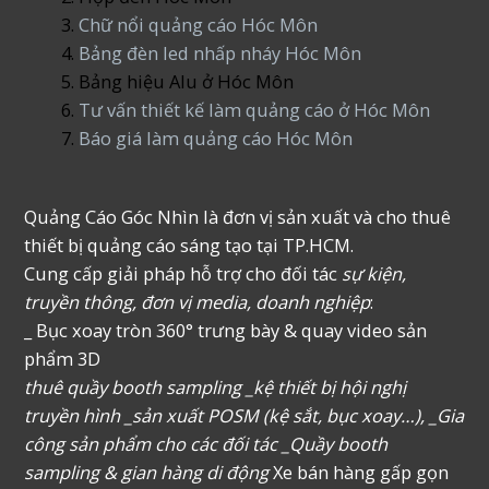
Chữ nổi quảng cáo Hóc Môn
Bảng đèn led nhấp nháy Hóc Môn
Bảng hiệu Alu ở Hóc Môn
Tư vấn thiết kế làm quảng cáo ở Hóc Môn
Báo giá làm quảng cáo Hóc Môn
Quảng Cáo Góc Nhìn là đơn vị sản xuất và cho thuê
thiết bị quảng cáo sáng tạo tại TP.HCM.
Cung cấp giải pháp hỗ trợ cho đối tác
sự kiện,
truyền thông, đơn vị media, doanh nghiệp
:
_ Bục xoay tròn 360° trưng bày & quay video sản
phẩm 3D
thuê quầy booth sampling _kệ thiết bị hội nghị
truyền hình _sản xuất POSM (kệ sắt, bục xoay…), _Gia
công sản phẩm cho các đối tác _Quầy booth
sampling & gian hàng di động
Xe bán hàng gấp gọn