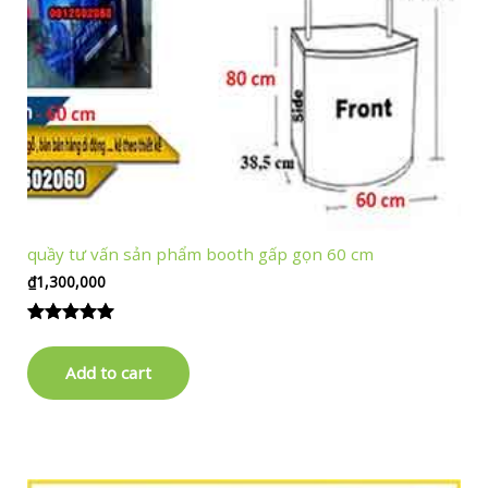
quầy tư vấn sản phẩm booth gấp gọn 60 cm
₫
1,300,000
Rated
1
5.00
out of 5
Add to cart
based on
customer
rating