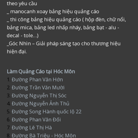
theo yêu cầu
_ manocanh xoay bảng hiệu quảng cáo
_ thi công bảng hiệu quảng cáo ( hộp đèn, chữ nổi,
bảng mica, bảng led nhấp nháy, bảng bạt - alu -
decal - tole…)
_Góc Nhìn – Giải pháp sáng tạo cho thương hiệu
hiện đại.
Làm Quảng Cáo tại Hóc Môn
1.
Đường Phan Văn Hớn
2.
Đường Trần Văn Mười
3.
Đường Nguyễn Thị Sóc
4.
Đường Nguyễn Ảnh Thủ
5.
Đường Song Hành quốc lộ 22
6.
Đường Phan Văn Đối
7.
Đường Lê Thị Hà
8.
Đường Bà Triệu - Hóc Môn