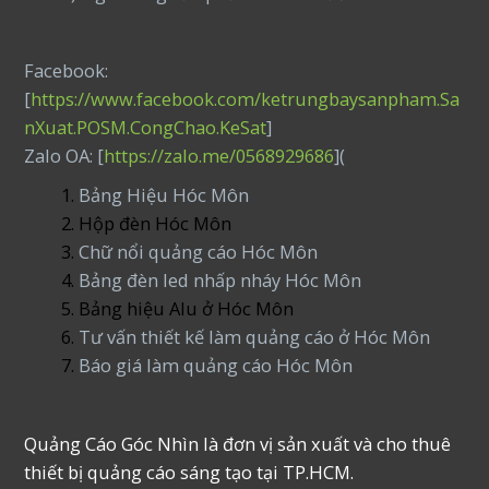
Facebook:
[
https://www.facebook.com/ketrungbaysanpham.Sa
nXuat.POSM.CongChao.KeSat
]
Zalo OA: [
https://zalo.me/0568929686
](
Bảng Hiệu Hóc Môn
Hộp đèn Hóc Môn
Chữ nổi quảng cáo Hóc Môn
Bảng đèn led nhấp nháy Hóc Môn
Bảng hiệu Alu ở Hóc Môn
Tư vấn thiết kế làm quảng cáo ở Hóc Môn
Báo giá làm quảng cáo Hóc Môn
Quảng Cáo Góc Nhìn là đơn vị sản xuất và cho thuê
thiết bị quảng cáo sáng tạo tại TP.HCM.