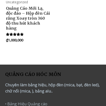
Uncategorized
Quảng Cáo Mới Lạ,
độc đáo – Hộp đèn Cái
răng Xoay tròn 360
độ thu hút khách
hàng
₫
1,000,000
Rated
5.00
out of 5
QUẢNG CÁO HÓC MÔN
Chuyên làm bảng hiệu, hộp đèn (mica, bạt, đèn led),
chữ nổi (mica, ), bảng alu..
• Bảng Hiệu Quảng cáo