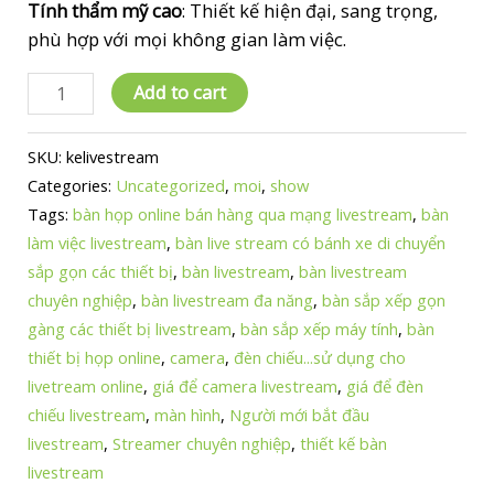
Tính thẩm mỹ cao
: Thiết kế hiện đại, sang trọng,
phù hợp với mọi không gian làm việc.
Bàn
Add to cart
Livestream
Đa
SKU:
kelivestream
Năng
Categories:
Uncategorized
,
moi
,
show
Cao
Tags:
bàn họp online bán hàng qua mạng livestream
,
bàn
Cấp:
làm việc livestream
,
bàn live stream có bánh xe di chuyển
Giải
sắp gọn các thiết bị
,
bàn livestream
,
bàn livestream
Pháp
chuyên nghiệp
,
bàn livestream đa năng
,
bàn sắp xếp gọn
Hoàn
gàng các thiết bị livestream
,
bàn sắp xếp máy tính
,
bàn
Hảo
thiết bị họp online
,
camera
,
đèn chiếu...sử dụng cho
Cho
livetream online
,
giá để camera livestream
,
giá để đèn
Streamer
chiếu livestream
,
màn hình
,
Người mới bắt đầu
Chuyên
livestream
,
Streamer chuyên nghiệp
,
thiết kế bàn
Nghiệp
livestream
quantity