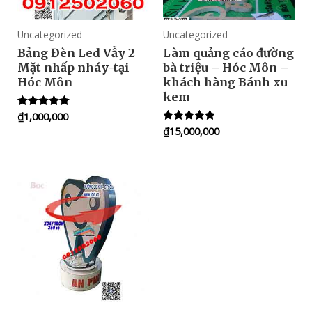
Uncategorized
Uncategorized
Bảng Đèn Led Vẫy 2
Làm quảng cáo đường
Mặt nhấp nháy-tại
bà triệu – Hóc Môn –
Hóc Môn
khách hàng Bánh xu
kem
₫
1,000,000
Rated
5.00
₫
15,000,000
Rated
out of 5
5.00
out of 5