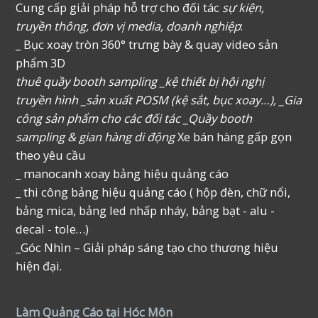
Cung cấp giải pháp hỗ trợ cho đối tác
sự kiện,
truyền thông, đơn vị media, doanh nghiệp
:
_ Bục xoay tròn 360° trưng bày & quay video sản
phẩm 3D
thuê quầy booth sampling _kệ thiết bị hội nghị
truyền hình _sản xuất POSM (kệ sắt, bục xoay…), _Gia
công sản phẩm cho các đối tác _Quầy booth
sampling & gian hàng di động
Xe bán hàng gấp gọn
theo yêu cầu
_ manocanh xoay bảng hiệu quảng cáo
_ thi công bảng hiệu quảng cáo ( hộp đèn, chữ nổi,
bảng mica, bảng led nhấp nháy, bảng bạt - alu -
decal - tole…)
_Góc Nhìn – Giải pháp sáng tạo cho thương hiệu
hiện đại.
Làm Quảng Cáo tại Hóc Môn