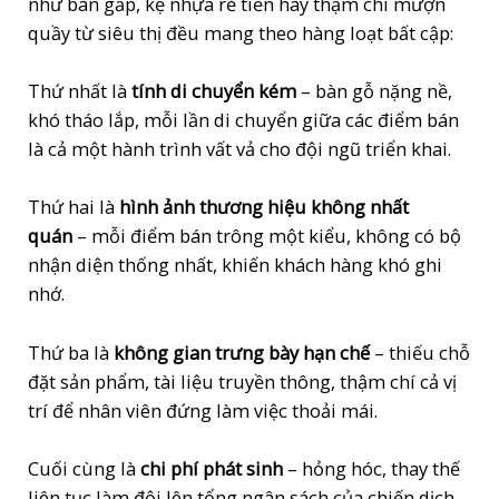
như bàn gấp, kệ nhựa rẻ tiền hay thậm chí mượn
quầy từ siêu thị đều mang theo hàng loạt bất cập:
Thứ nhất là
tính di chuyển kém
– bàn gỗ nặng nề,
khó tháo lắp, mỗi lần di chuyển giữa các điểm bán
là cả một hành trình vất vả cho đội ngũ triển khai.
Thứ hai là
hình ảnh thương hiệu không nhất
quán
– mỗi điểm bán trông một kiểu, không có bộ
nhận diện thống nhất, khiến khách hàng khó ghi
nhớ.
Thứ ba là
không gian trưng bày hạn chế
– thiếu chỗ
đặt sản phẩm, tài liệu truyền thông, thậm chí cả vị
trí để nhân viên đứng làm việc thoải mái.
Cuối cùng là
chi phí phát sinh
– hỏng hóc, thay thế
liên tục làm đội lên tổng ngân sách của chiến dịch