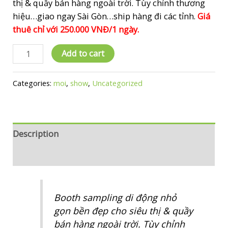
thị & quầy bán hàng ngoài trời. Tùy chỉnh thương
hiệu…giao ngay Sài Gòn…ship hàng đi các tỉnh.
Giá
thuê chỉ với 250.000 VNĐ/1 ngày.
[Mới
Add to cart
2026]
Quầy
Categories:
moi
,
show
,
Uncategorized
Sampling
Siêu
Thị
Di
Description
Động
Reviews (0)
–
Nhỏ
Gọn,
Chuyên
Booth sampling di động nhỏ
Nghiệp
gọn bền đẹp cho siêu thị & quầy
(GIÁ
bán hàng ngoài trời. Tùy chỉnh