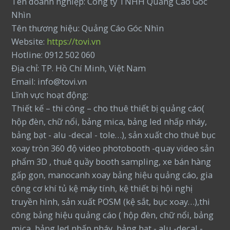
Tên doanh nghiệp: Công ty TNHH Quảng Cáo Góc
Nhìn
Tên thương hiệu: Quảng Cáo Góc Nhìn
Website:
https://tovi.vn
Hotline: 0912 502 060
Địa chỉ: TP. Hồ Chí Minh, Việt Nam
Email: info@tovi.vn
Lĩnh vực hoạt động:
Thiết kế – thi công – cho thuê thiết bị quảng cáo(
hộp đèn, chữ nổi, bảng mica, bảng led nhấp nháy,
bảng bạt - alu -decal - tole…), sản xuất cho thuê bục
xoay tròn 360 độ video photobooth -quay video sản
phẩm 3D , thuê quầy booth sampling, xe bán hàng
gấp gọn, manocanh xoay bảng hiệu quảng cáo, gia
công cơ khí tủ kệ máy tính, kệ thiết bị hội nghị
truyền hình, sản xuất POSM (kệ sắt, bục xoay…),thi
công bảng hiệu quảng cáo ( hộp đèn, chữ nổi, bảng
mica, bảng led nhấp nháy, bảng bạt - alu -decal -