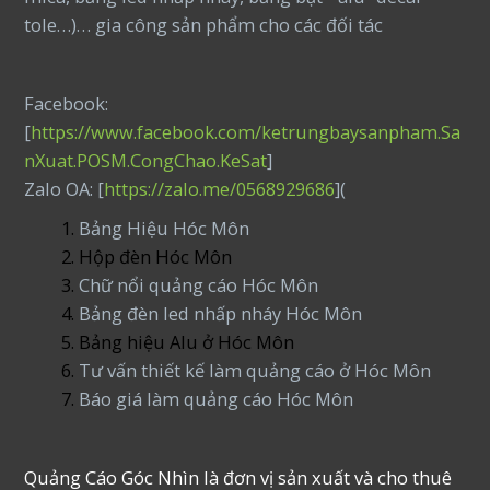
tole…)… gia công sản phẩm cho các đối tác
Facebook:
[
https://www.facebook.com/ketrungbaysanpham.Sa
nXuat.POSM.CongChao.KeSat
]
Zalo OA: [
https://zalo.me/0568929686
](
Bảng Hiệu Hóc Môn
Hộp đèn Hóc Môn
Chữ nổi quảng cáo Hóc Môn
Bảng đèn led nhấp nháy Hóc Môn
Bảng hiệu Alu ở Hóc Môn
Tư vấn thiết kế làm quảng cáo ở Hóc Môn
Báo giá làm quảng cáo Hóc Môn
Quảng Cáo Góc Nhìn là đơn vị sản xuất và cho thuê