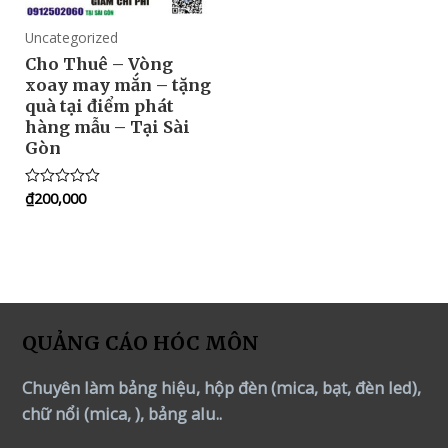
Uncategorized
Cho Thuê – Vòng
xoay may mắn – tặng
quà tại điểm phát
hàng mẫu – Tại Sài
Gòn
₫
200,000
Rated
0
out
of
5
QUẢNG CÁO HÓC MÔN
Chuyên làm bảng hiệu, hộp đèn (mica, bạt, đèn led),
chữ nổi (mica, ), bảng alu..