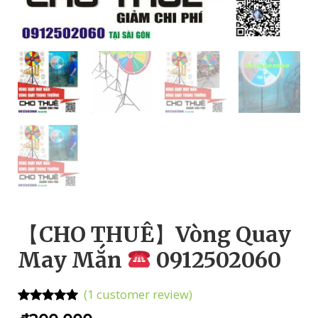
【CHO THUÊ】Vòng Quay
May Mắn
0912502060
(
1
customer review)
Rated
1
5.00