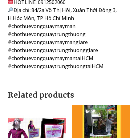
HOTLINE: 0912502060
Địa chỉ :84/2a Võ Thị Hồi, Xuân Thới Đông 3,
H.Hóc Môn, TP Hồ Chí Minh
#chothuevongquaymayman
#chothuevongquaytrungthuong
#chothuevongquaymaymangiare
#chothuevongquaytrungthuonggiare
#chothuevongquaymaymantaiHCM
#chothuevongquaytrungthuongtaiHCM
Related products