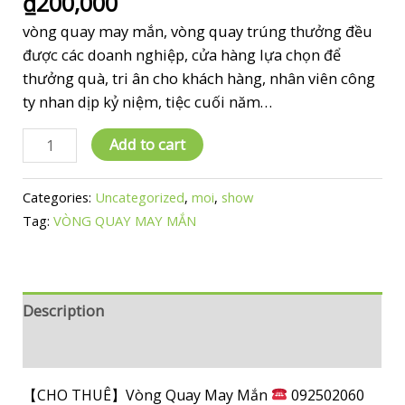
₫
200,000
out of 5
based on
vòng quay may mắn, vòng quay trúng thưởng đều
customer
rating
được các doanh nghiệp, cửa hàng lựa chọn để
thưởng quà, tri ân cho khách hàng, nhân viên công
ty nhan dịp kỷ niệm, tiệc cuối năm…
【CHO
Add to cart
THUÊ】
Vòng
Categories:
Uncategorized
,
moi
,
show
Quay
Tag:
VÒNG QUAY MAY MẮN
May
Mắn
0912502060
Description
quantity
Reviews (1)
【CHO THUÊ】Vòng Quay May Mắn
092502060