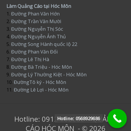
Làm Quảng Cáo tại Hóc Môn
1.
Đường Phan Văn Hớn
2.
Đường Trần Văn Mười
3.
Đường Nguyễn Thị Sóc
4.
Đường Nguyễn Ảnh Thủ
5.
Đường Song Hành quốc lộ 22
6.
Đường Phan Văn Đối
7.
Đường Lê Thị Hà
8.
Đường Bà Triệu - Hóc Môn
9.
Đường Lý Thường Kiệt - Hóc Môn
10.
ĐườngTô ký - Hóc Môn
11.
Đường Lê Lợi - Hóc Môn
Hotline: 0912 502060 - QUẢNG
Hotline: 0568929686
CÁO HÓC MÔN - © 2026