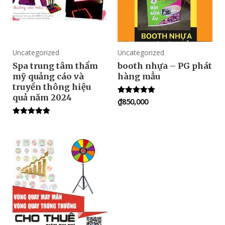
Uncategorized
Uncategorized
Spa trung tâm thẩm
booth nhựa – PG phát
mỹ quảng cáo và
hàng mẫu
truyền thông hiệu
quả năm 2024
₫
850,000
Rated
5.00
out of 5
Rated
5.00
out of 5