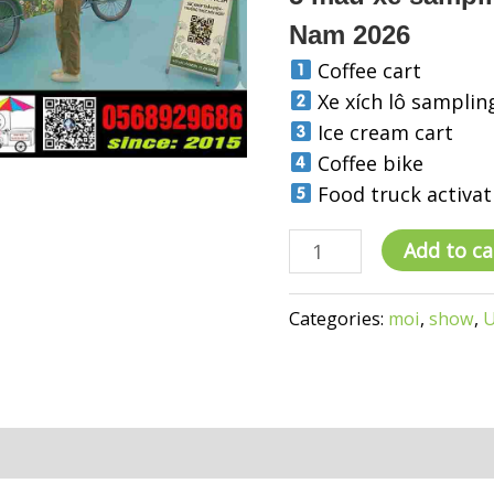
Nam 2026
Coffee cart
Xe xích lô samplin
Ice cream cart
Coffee bike
Food truck activat
20
Add to ca
mẫu
xe
Categories:
moi
,
show
,
U
sampling
đang
được
brand
đặt
nhiều