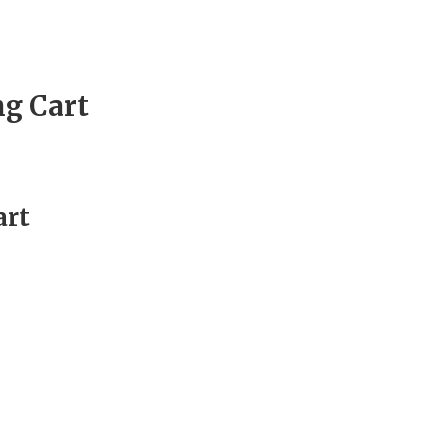
nhất
2026
quantity
g Cart
art