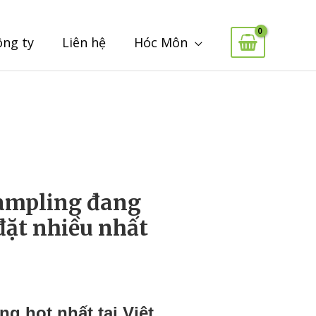
ông ty
Liên hệ
Hóc Môn
ampling đang
đặt nhiều nhất
g hot nhất tại Việt