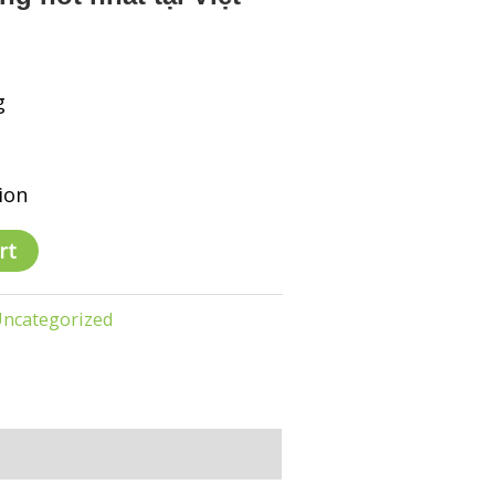
g
ion
rt
ncategorized