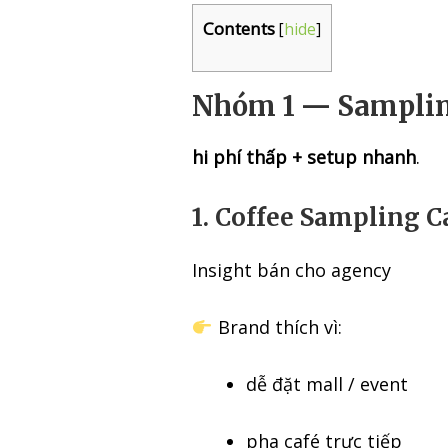
Contents
[
hide
]
Nhóm 1 — Samplin
hi phí thấp + setup nhanh
.
1. Coffee Sampling C
Insight bán cho agency
Brand thích vì:
dễ đặt mall / event
pha café trực tiếp