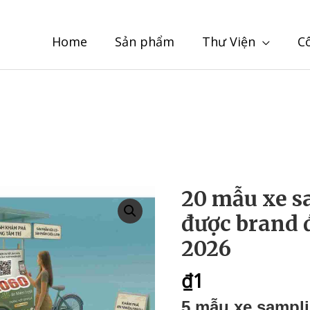
Home
Sản phẩm
Thư Viện
C
20 mẫu xe s
được brand 
2026
₫
1
5 mẫu xe samplin