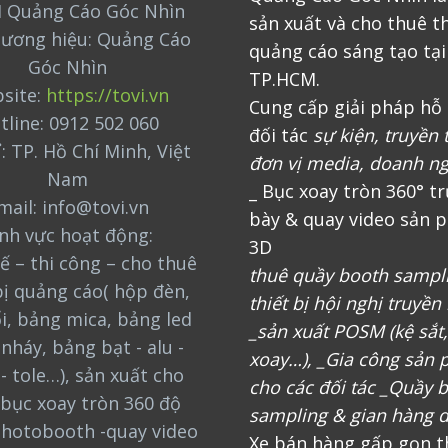
 Quảng Cáo Góc Nhìn
sản xuất và cho thuê th
hương hiệu: Quảng Cáo
quảng cáo sáng tạo tại
Góc Nhìn
TP.HCM.
site:
https://tovi.vn
Cung cấp giải pháp hỗ 
tline: 0912 502 060
đối tác
sự kiện, truyền 
ỉ: TP. Hồ Chí Minh, Việt
đơn vị media, doanh n
Nam
_ Bục xoay tròn 360° t
mail: info@tovi.vn
bày & quay video sản 
ĩnh vực hoạt động:
3D
ế – thi công – cho thuê
thuê quầy booth sampl
bị quảng cáo( hộp đèn,
thiết bị hội nghị truyền
i, bảng mica, bảng led
_sản xuất POSM (kệ sắt
nháy, bảng bạt - alu -
xoay…), _Gia công sản
 - tole…), sản xuất cho
cho các đối tác _Quầy 
bục xoay tròn 360 độ
sampling & gian hàng d
photobooth -quay video
Xe bán hàng gấp gọn t