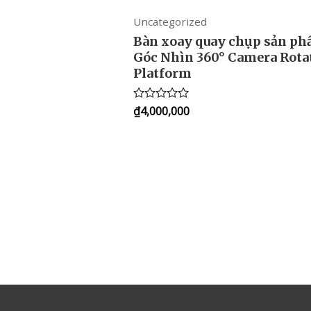
Uncategorized
Bàn xoay quay chụp sản p
Góc Nhìn 360° Camera Rota
Platform
₫
4,000,000
Rated
0
out
of
5