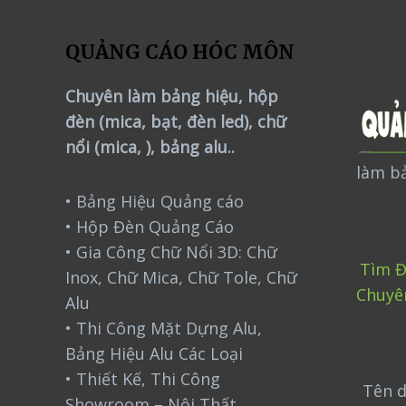
QUẢNG CÁO HÓC MÔN
Chuyên làm bảng hiệu, hộp
đèn (mica, bạt, đèn led), chữ
nổi (mica, ), bảng alu..
làm bả
• Bảng Hiệu Quảng cáo
• Hộp Đèn Quảng Cáo
• Gia Công Chữ Nổi 3D: Chữ
Tìm Đ
Inox, Chữ Mica, Chữ Tole, Chữ
Chuyê
Alu
• Thi Công Mặt Dựng Alu,
Bảng Hiệu Alu Các Loại
• Thiết Kế, Thi Công
Tên d
Showroom – Nội Thất