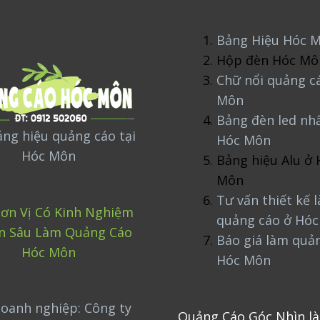
Bảng Hiệu Hóc 
Hộp đèn Hóc Mô
Chữ nổi quảng c
Môn
Bảng đèn led nh
ng hiệu quảng cáo tại
Hóc Môn
Hóc Môn
Bảng hiệu Alu ở 
Môn
Tư vấn thiết kế 
ơn Vị Có Kinh Nghiệm
quảng cáo ở Hó
n Sâu Làm Quảng Cáo
Báo giá làm quả
Hóc Môn
Hóc Môn
oanh nghiệp: Công ty
Quảng Cáo Góc Nhìn là