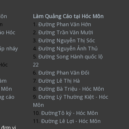
Môn
Làm Quảng Cáo tại Hóc Môn
n
1.
Đường Phan Văn Hớn
áo Hóc
2.
Đường Trần Văn Mười
3.
Đường Nguyễn Thị Sóc
ấp nháy
4.
Đường Nguyễn Ảnh Thủ
5.
Đường Song Hành quốc lộ
Hóc
22
6.
Đường Phan Văn Đối
làm
7.
Đường Lê Thị Hà
c Môn
8.
Đường Bà Triệu - Hóc Môn
ng cáo
9.
Đường Lý Thường Kiệt - Hóc
Môn
10.
ĐườngTô ký - Hóc Môn
11.
Đường Lê Lợi - Hóc Môn
 đơn vị