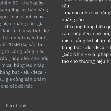
phẩm 3D , thuê quầy
cầu
sampling, xe bán hàng
_ manocanh xoay bảng
gọn, manocanh xoay
quảng cáo
 hiệu quảng cáo, gia
_ thi công bảng hiệu q
 khí tủ kệ máy tính, kệ
cáo ( hộp đèn, chữ nổi
bị hội nghị truyền hình,
mica, bảng led nhấp nh
uất POSM (kệ sắt, bục
bảng bạt - alu -decal - 
…),thi công bảng hiệu
_Góc Nhìn – Giải pháp
cáo ( hộp đèn, chữ nổi,
tạo cho thương hiệu hi
 mica, bảng led nhấp
bảng bạt - alu -decal -
)… gia công sản phẩm
cho các đối tác
Facebook: