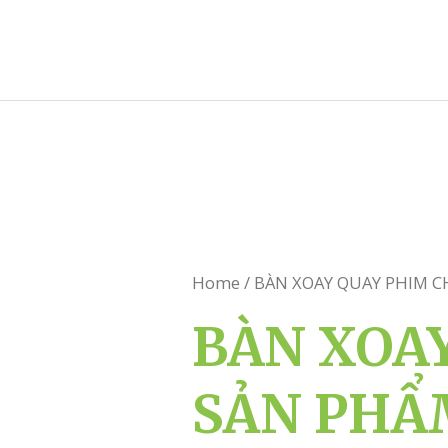
Skip
to
content
Home
/ BÀN XOAY QUAY PHIM 
BÀN XOA
SẢN PHẨ