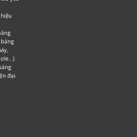
 hiệu
uảng
, bảng
áy,
tole…)
 sáng
ện đại.