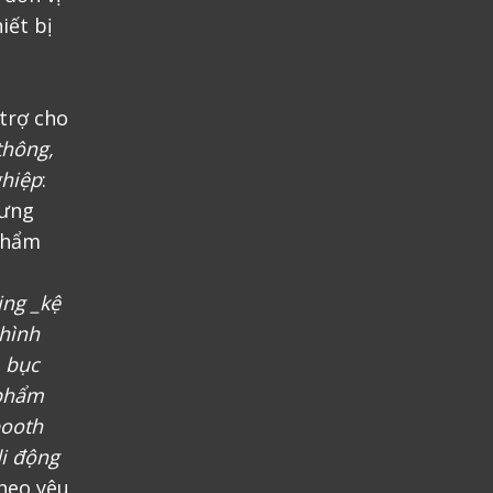
iết bị
trợ cho
thông,
ghiệp
:
rưng
phẩm
ing _kệ
 hình
, bục
 phẩm
booth
i động
heo yêu