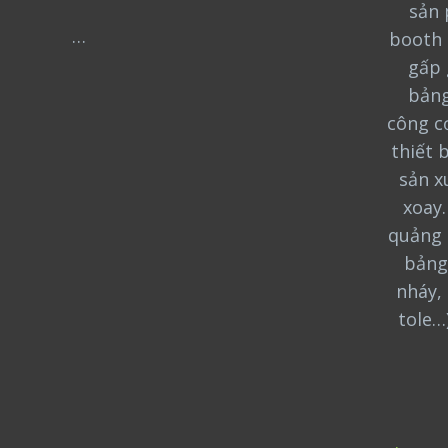
sản 
…
booth 
gấp 
bảng
công cơ
thiết 
sản x
xoay
quảng 
bảng
nháy, 
tole…