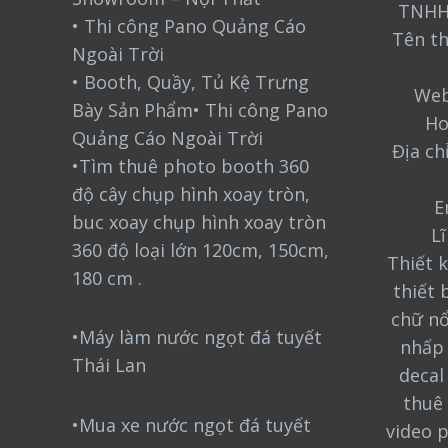
TNHH
• Thi công Pano Quảng Cáo
Tên t
Ngoài Trời
• Booth, Quầy, Tủ Kệ Trưng
Web
Bày Sản Phẩm• Thi công Pano
Ho
Quảng Cáo Ngoài Trời
Địa ch
•Tìm thuê photo booth 360
độ cây chụp hình xoay tròn,
E
buc xoay chụp hình xoay tròn
L
360 độ loại lớn 120cm, 150cm,
Thiết k
180 cm .
thiết 
chữ nổ
•Máy làm nước ngọt đá tuyết
nhấp 
Thái Lan
decal
thuê 
•Mua xe nước ngọt đá tuyết
video 