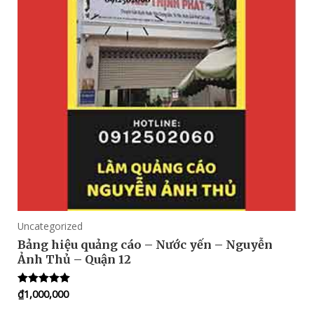
Uncategorized
Bảng hiệu quảng cáo – Nước yến – Nguyễn
Ảnh Thủ – Quận 12
₫
1,000,000
Rated
5.00
out of 5