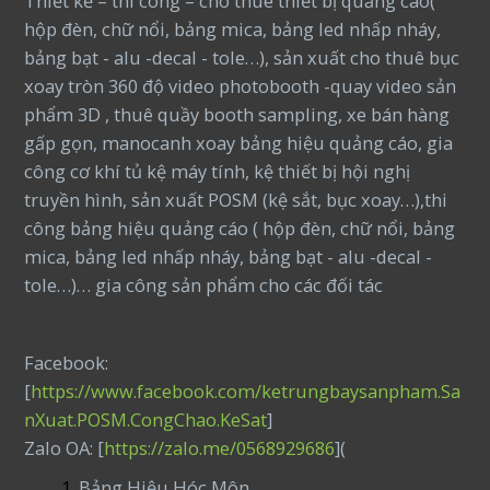
Thiết kế – thi công – cho thuê thiết bị quảng cáo(
hộp đèn, chữ nổi, bảng mica, bảng led nhấp nháy,
bảng bạt - alu -decal - tole…), sản xuất cho thuê bục
xoay tròn 360 độ video photobooth -quay video sản
phẩm 3D , thuê quầy booth sampling, xe bán hàng
gấp gọn, manocanh xoay bảng hiệu quảng cáo, gia
công cơ khí tủ kệ máy tính, kệ thiết bị hội nghị
truyền hình, sản xuất POSM (kệ sắt, bục xoay…),thi
công bảng hiệu quảng cáo ( hộp đèn, chữ nổi, bảng
mica, bảng led nhấp nháy, bảng bạt - alu -decal -
tole…)… gia công sản phẩm cho các đối tác
Facebook:
[
https://www.facebook.com/ketrungbaysanpham.Sa
nXuat.POSM.CongChao.KeSat
]
Zalo OA: [
https://zalo.me/0568929686
](
Bảng Hiệu Hóc Môn