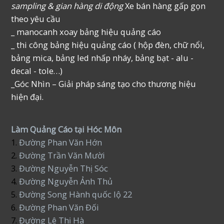
sampling & gian hàng di động
Xe bán hàng gấp gọn
theo yêu cầu
_ manocanh xoay bảng hiệu quảng cáo
_ thi công bảng hiệu quảng cáo ( hộp đèn, chữ nổi,
bảng mica, bảng led nhấp nháy, bảng bạt - alu -
decal - tole…)
_Góc Nhìn – Giải pháp sáng tạo cho thương hiệu
hiện đại.
Làm Quảng Cáo tại Hóc Môn
1.
Đường Phan Văn Hớn
2.
Đường Trần Văn Mười
3.
Đường Nguyễn Thị Sóc
4.
Đường Nguyễn Ảnh Thủ
5.
Đường Song Hành quốc lộ 22
6.
Đường Phan Văn Đối
7.
Đường Lê Thị Hà