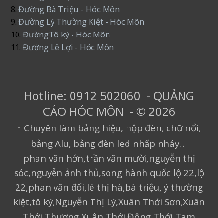
8.
Đường Bà Triệu - Hóc Môn
9.
Đường Lý Thường Kiệt - Hóc Môn
10.
ĐườngTô ký - Hóc Môn
11.
Đường Lê Lợi - Hóc Môn
Hotline: 0912 502060 - QUẢNG
CÁO HÓC MÔN - © 2026
-
Chuyên làm bảng hiệu, hộp đèn, chữ nổi,
bảng Alu, bảng đèn led nhấp nháy...
phan văn hớn,trần văn mười,nguyễn thị
sóc,nguyễn ảnh thủ,song hành quốc lộ 22,lộ
22,phan văn đối,lê thị hà,bà triệu,lý thường
kiệt,tô ký,Nguyễn Thị Lý,Xuân Thới Sơn,Xuân
Thới Thượng,Xuân Thới Đông,Thới Tam