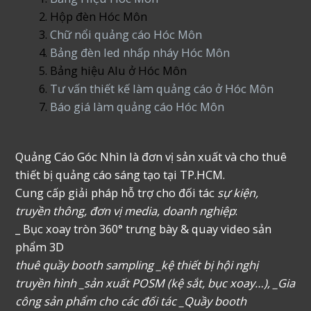
Hộp đèn Hóc Môn
Chữ nổi quảng cáo Hóc Môn
Bảng đèn led nhấp nháy Hóc Môn
Bảng hiệu Alu ở Hóc Môn
Tư vấn thiết kế làm quảng cáo ở Hóc Môn
Báo giá làm quảng cáo Hóc Môn
Quảng Cáo Góc Nhìn là đơn vị sản xuất và cho thuê
thiết bị quảng cáo sáng tạo tại TP.HCM.
Cung cấp giải pháp hỗ trợ cho đối tác
sự kiện,
truyền thông, đơn vị media, doanh nghiệp
:
_ Bục xoay tròn 360° trưng bày & quay video sản
phẩm 3D
thuê quầy booth sampling _kệ thiết bị hội nghị
truyền hình _sản xuất POSM (kệ sắt, bục xoay…), _Gia
công sản phẩm cho các đối tác _Quầy booth