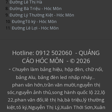
7.
Đường Lê Thị Hà
8.
Đường Bà Triệu - Hóc Môn
9.
Đường Lý Thường Kiệt - Hóc Môn
10.
ĐườngTô ký - Hóc Môn
11.
Đường Lê Lợi - Hóc Môn
Hotline: 0912 502060 - QUẢNG
CÁO HÓC MÔN - © 2026
-
Chuyên làm bảng hiệu, hộp đèn, chữ nổi,
bảng Alu, bảng đèn led nhấp nháy...
phan văn hớn,trần văn mười,nguyễn thị
sóc,nguyễn ảnh thủ,song hành quốc lộ 22,lộ
22,phan văn đối,lê thị hà,bà triệu,lý thường
kiệt,tô ký,Nguyễn Thị Lý,Xuân Thới Sơn,Xuân