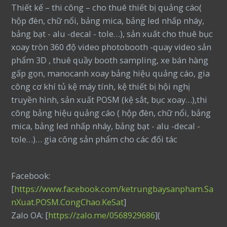
Thiết kế – thi công – cho thuê thiết bị quảng cáo(
hộp đèn, chữ nổi, bảng mica, bảng led nhấp nháy,
bảng bạt - alu -decal - tole…), sản xuất cho thuê bục
xoay tròn 360 độ video photobooth -quay video sản
phẩm 3D , thuê quầy booth sampling, xe bán hàng
gấp gọn, manocanh xoay bảng hiệu quảng cáo, gia
công cơ khí tủ kệ máy tính, kệ thiết bị hội nghị
truyền hình, sản xuất POSM (kệ sắt, bục xoay…),thi
công bảng hiệu quảng cáo ( hộp đèn, chữ nổi, bảng
mica, bảng led nhấp nháy, bảng bạt - alu -decal -
tole…)… gia công sản phẩm cho các đối tác
Facebook:
[
https://www.facebook.com/ketrungbaysanpham.Sa
nXuat.POSM.CongChao.KeSat
]
Zalo OA: [
https://zalo.me/0568929686
](