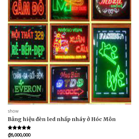
show
Bảng hiệu đèn led nhấp nháy ở Hóc Môn
₫
6,000,000
Rated
5.00