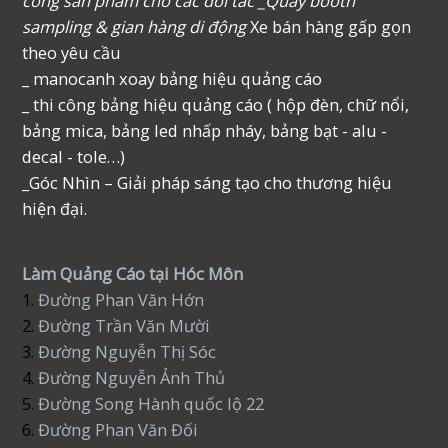
công sản phẩm cho các đối tác _Quầy booth
sampling & gian hàng di động
Xe bán hàng gấp gọn
theo yêu cầu
_ manocanh xoay bảng hiệu quảng cáo
_ thi công bảng hiệu quảng cáo ( hộp đèn, chữ nổi,
bảng mica, bảng led nhấp nháy, bảng bạt - alu -
decal - tole…)
_Góc Nhìn – Giải pháp sáng tạo cho thương hiệu
hiện đại.
Làm Quảng Cáo tại Hóc Môn
1.
Đường Phan Văn Hớn
2.
Đường Trần Văn Mười
3.
Đường Nguyễn Thị Sóc
4.
Đường Nguyễn Ảnh Thủ
5.
Đường Song Hành quốc lộ 22
6.
Đường Phan Văn Đối