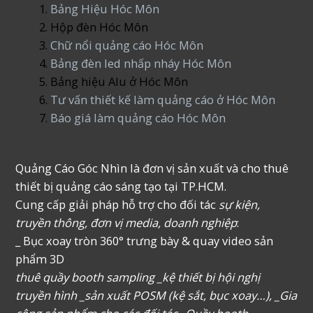
Bảng Hiệu Hóc Môn
Hộp đèn Hóc Môn
Chữ nổi quảng cáo Hóc Môn
Bảng đèn led nhấp nháy Hóc Môn
Bảng hiệu Alu ở Hóc Môn
Tư vấn thiết kế làm quảng cáo ở Hóc Môn
Báo giá làm quảng cáo Hóc Môn
Quảng Cáo Góc Nhìn là đơn vị sản xuất và cho thuê
thiết bị quảng cáo sáng tạo tại TP.HCM.
Cung cấp giải pháp hỗ trợ cho đối tác
sự kiện,
truyền thông, đơn vị media, doanh nghiệp
:
_ Bục xoay tròn 360° trưng bày & quay video sản
phẩm 3D
thuê quầy booth sampling _kệ thiết bị hội nghị
truyền hình _sản xuất POSM (kệ sắt, bục xoay…), _Gia