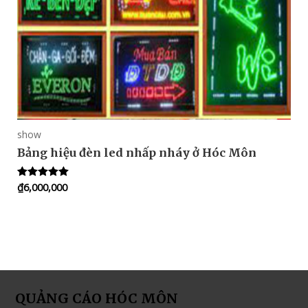
show
Bảng hiệu đèn led nhấp nháy ở Hóc Môn
₫
6,000,000
Rated
5.00
out of 5
QUẢNG CÁO HÓC MÔN