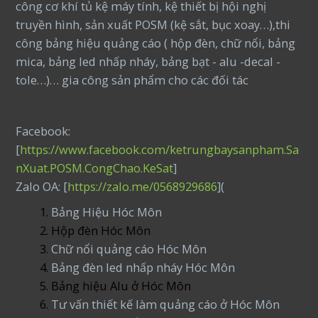
công cơ khí tủ kệ máy tính, kệ thiết bị hội nghị
truyền hình, sản xuất POSM (kệ sắt, bục xoay…),thi
công bảng hiệu quảng cáo ( hộp đèn, chữ nổi, bảng
mica, bảng led nhấp nháy, bảng bạt - alu -decal -
tole…)… gia công sản phẩm cho các đối tác
Facebook:
[
https://www.facebook.com/ketrungbaysanpham.Sa
nXuat.POSM.CongChao.KeSat
]
Zalo OA: [
https://zalo.me/0568929686
](
Bảng Hiệu Hóc Môn
Hộp đèn Hóc Môn
Chữ nổi quảng cáo Hóc Môn
Bảng đèn led nhấp nháy Hóc Môn
Bảng hiệu Alu ở Hóc Môn
Tư vấn thiết kế làm quảng cáo ở Hóc Môn