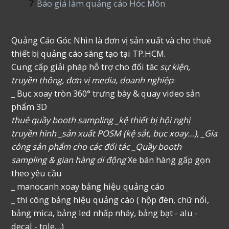
Báo giá làm quảng cáo Hóc Môn
Quảng Cáo Góc Nhìn là đơn vị sản xuất và cho thuê
thiết bị quảng cáo sáng tạo tại TP.HCM.
Cung cấp giải pháp hỗ trợ cho đối tác
sự kiện,
truyền thông, đơn vị media, doanh nghiệp
:
_ Bục xoay tròn 360° trưng bày & quay video sản
phẩm 3D
thuê quầy booth sampling _kệ thiết bị hội nghị
truyền hình _sản xuất POSM (kệ sắt, bục xoay…), _Gia
công sản phẩm cho các đối tác _Quầy booth
sampling & gian hàng di động
Xe bán hàng gấp gọn
theo yêu cầu
_ manocanh xoay bảng hiệu quảng cáo
_ thi công bảng hiệu quảng cáo ( hộp đèn, chữ nổi,
bảng mica, bảng led nhấp nháy, bảng bạt - alu -
decal - tole…)