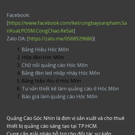
Facebook:
[
https://www.facebook.com/ketrungbaysanpham.Sa
nXuat.POSM.CongChao.KeSat
]
Zalo OA: [
https://zalo.me/0568929686
](
Bảng Hiệu Hóc Môn
Hộp đèn Hóc Môn
Chữ nổi quảng cáo Hóc Môn
Bảng đèn led nhấp nháy Hóc Môn
Bảng hiệu Alu ở Hóc Môn
Tư vấn thiết kế làm quảng cáo ở Hóc Môn
Báo giá làm quảng cáo Hóc Môn
Quảng Cáo Góc Nhìn là đơn vị sản xuất và cho thuê
thiết bị quảng cáo sáng tạo tại TP.HCM.
Cung cấp giải pháp hỗ trợ cho đối tác
sự kiện,