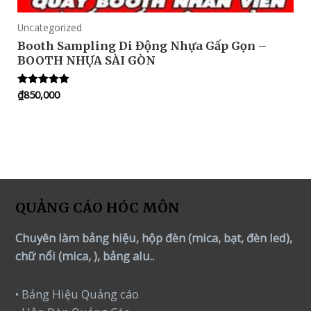
Uncategorized
Booth Sampling Di Động Nhựa Gấp Gọn –
BOOTH NHỰA SÀI GÒN
₫
850,000
Rated
5.00
out of 5
QUẢNG CÁO HÓC MÔN
Chuyên làm bảng hiệu, hộp đèn (mica, bạt, đèn led),
chữ nổi (mica, ), bảng alu..
• Bảng Hiệu Quảng cáo