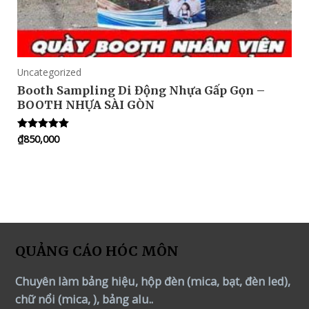
Uncategorized
Booth Sampling Di Động Nhựa Gấp Gọn –
BOOTH NHỰA SÀI GÒN
₫
850,000
Rated
5.00
out of 5
QUẢNG CÁO HÓC MÔN
Chuyên làm bảng hiệu, hộp đèn (mica, bạt, đèn led),
chữ nổi (mica, ), bảng alu..