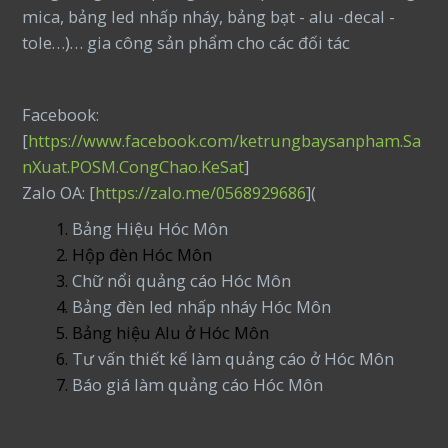
mica, bảng led nhấp nháy, bảng bạt - alu -decal -
tole…)… gia công sản phẩm cho các đối tác
Facebook:
[
https://www.facebook.com/ketrungbaysanpham.Sa
nXuat.POSM.CongChao.KeSat
]
Zalo OA: [
https://zalo.me/0568929686
](
Bảng Hiệu Hóc Môn
Hộp đèn Hóc Môn
Chữ nổi quảng cáo Hóc Môn
Bảng đèn led nhấp nháy Hóc Môn
Bảng hiệu Alu ở Hóc Môn
Tư vấn thiết kế làm quảng cáo ở Hóc Môn
Báo giá làm quảng cáo Hóc Môn