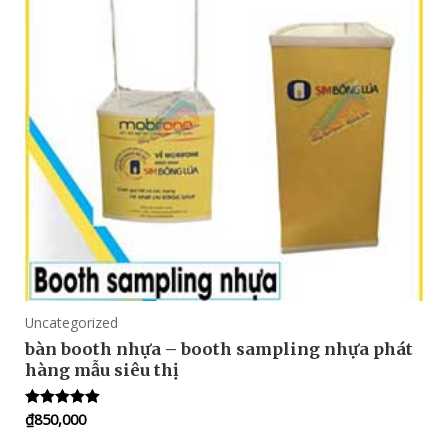
Uncategorized
bàn booth nhựa – booth sampling nhựa phát
hàng mẫu siêu thị
₫
850,000
Rated
5.00
out of 5