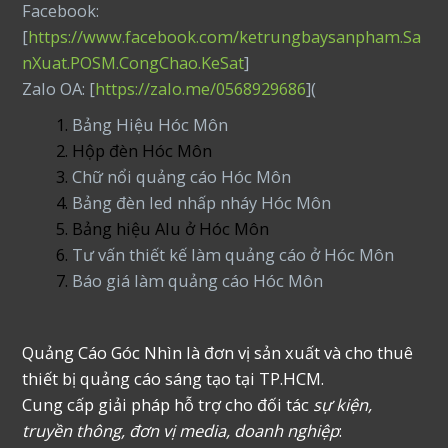
Facebook:
[
https://www.facebook.com/ketrungbaysanpham.Sa
nXuat.POSM.CongChao.KeSat
]
Zalo OA: [
https://zalo.me/0568929686
](
Bảng Hiệu Hóc Môn
Hộp đèn Hóc Môn
Chữ nổi quảng cáo Hóc Môn
Bảng đèn led nhấp nháy Hóc Môn
Bảng hiệu Alu ở Hóc Môn
Tư vấn thiết kế làm quảng cáo ở Hóc Môn
Báo giá làm quảng cáo Hóc Môn
Quảng Cáo Góc Nhìn là đơn vị sản xuất và cho thuê
thiết bị quảng cáo sáng tạo tại TP.HCM.
Cung cấp giải pháp hỗ trợ cho đối tác
sự kiện,
truyền thông, đơn vị media, doanh nghiệp
: