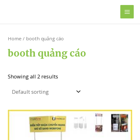
Skip
to
Mai
content
Men
Home
/ booth quảng cáo
booth quảng cáo
Showing all 2 results