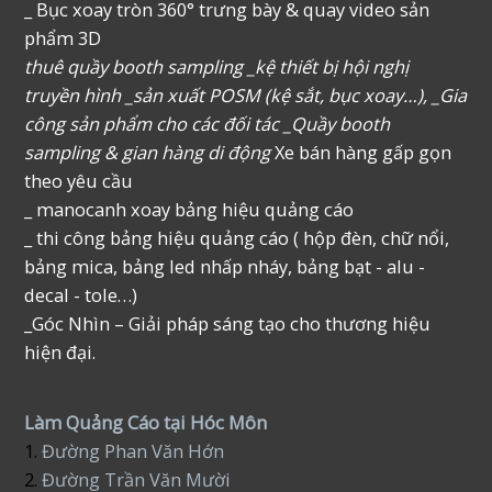
_ Bục xoay tròn 360° trưng bày & quay video sản
phẩm 3D
thuê quầy booth sampling _kệ thiết bị hội nghị
truyền hình _sản xuất POSM (kệ sắt, bục xoay…), _Gia
công sản phẩm cho các đối tác _Quầy booth
sampling & gian hàng di động
Xe bán hàng gấp gọn
theo yêu cầu
_ manocanh xoay bảng hiệu quảng cáo
_ thi công bảng hiệu quảng cáo ( hộp đèn, chữ nổi,
bảng mica, bảng led nhấp nháy, bảng bạt - alu -
decal - tole…)
_Góc Nhìn – Giải pháp sáng tạo cho thương hiệu
hiện đại.
Làm Quảng Cáo tại Hóc Môn
1.
Đường Phan Văn Hớn
2.
Đường Trần Văn Mười