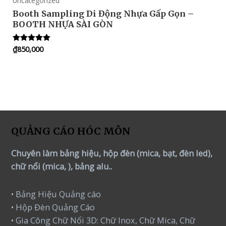
Uncategorized
Booth Sampling Di Động Nhựa Gấp Gọn –
BOOTH NHỰA SÀI GÒN
₫
850,000
Rated
5.00
out of 5
QUẢNG CÁO HÓC MÔN
Chuyên làm bảng hiệu, hộp đèn (mica, bạt, đèn led),
chữ nổi (mica, ), bảng alu..
• Bảng Hiệu Quảng cáo
• Hộp Đèn Quảng Cáo
• Gia Công Chữ Nổi 3D: Chữ Inox, Chữ Mica, Chữ