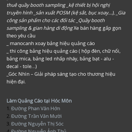
thuê quầy booth sampling _kệ thiết bị hội nghị
truyền hình _sản xuất POSM (kệ sắt, bục xoay…), _Gia
công sản phẩm cho các đối tác _Quầy booth
sampling & gian hàng di động
Xe bán hàng gấp gọn
theo yêu cầu
_ manocanh xoay bảng hiệu quảng cáo
_ thi công bảng hiệu quảng cáo ( hộp đèn, chữ nổi,
bảng mica, bảng led nhấp nháy, bảng bạt - alu -
decal - tole…)
_Góc Nhìn – Giải pháp sáng tạo cho thương hiệu
hiện đại.
Làm Quảng Cáo tại Hóc Môn
1.
Đường Phan Văn Hớn
2.
Đường Trần Văn Mười
3.
Đường Nguyễn Thị Sóc
4.
Đường Nguyễn Ảnh Thủ