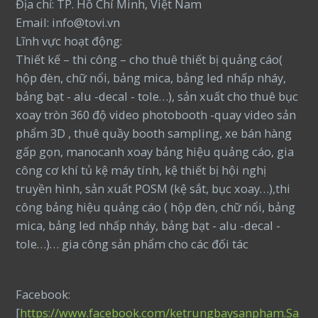
Địa chỉ: TP. Hồ Chí Minh, Việt Nam
Email: info@tovi.vn
Lĩnh vực hoạt động:
Thiết kế – thi công – cho thuê thiết bị quảng cáo(
hộp đèn, chữ nổi, bảng mica, bảng led nhấp nháy,
bảng bạt - alu -decal - tole…), sản xuất cho thuê bục
xoay tròn 360 độ video photobooth -quay video sản
phẩm 3D , thuê quầy booth sampling, xe bán hàng
gấp gọn, manocanh xoay bảng hiệu quảng cáo, gia
công cơ khí tủ kệ máy tính, kệ thiết bị hội nghị
truyền hình, sản xuất POSM (kệ sắt, bục xoay…),thi
công bảng hiệu quảng cáo ( hộp đèn, chữ nổi, bảng
mica, bảng led nhấp nháy, bảng bạt - alu -decal -
tole…)… gia công sản phẩm cho các đối tác
Facebook:
[
https://www.facebook.com/ketrungbaysanpham.Sa