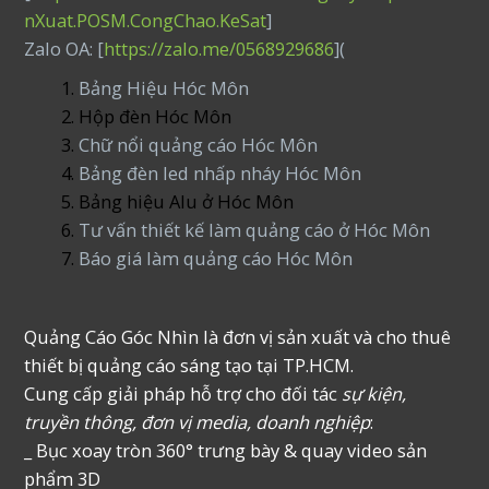
nXuat.POSM.CongChao.KeSat
]
Zalo OA: [
https://zalo.me/0568929686
](
Bảng Hiệu Hóc Môn
Hộp đèn Hóc Môn
Chữ nổi quảng cáo Hóc Môn
Bảng đèn led nhấp nháy Hóc Môn
Bảng hiệu Alu ở Hóc Môn
Tư vấn thiết kế làm quảng cáo ở Hóc Môn
Báo giá làm quảng cáo Hóc Môn
Quảng Cáo Góc Nhìn là đơn vị sản xuất và cho thuê
thiết bị quảng cáo sáng tạo tại TP.HCM.
Cung cấp giải pháp hỗ trợ cho đối tác
sự kiện,
truyền thông, đơn vị media, doanh nghiệp
:
_ Bục xoay tròn 360° trưng bày & quay video sản
phẩm 3D