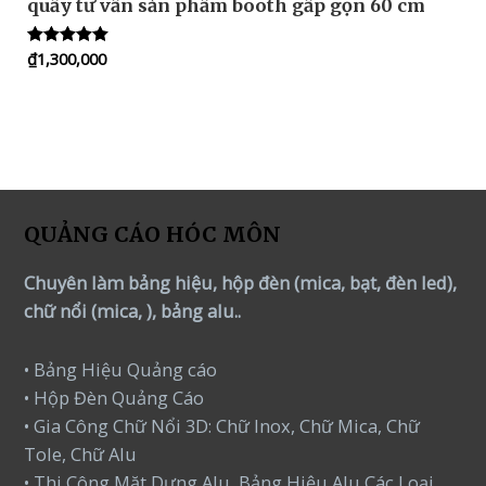
quầy tư vấn sản phẩm booth gấp gọn 60 cm
₫
1,300,000
Rated
5.00
out of 5
QUẢNG CÁO HÓC MÔN
Chuyên làm bảng hiệu, hộp đèn (mica, bạt, đèn led),
chữ nổi (mica, ), bảng alu..
• Bảng Hiệu Quảng cáo
• Hộp Đèn Quảng Cáo
• Gia Công Chữ Nổi 3D: Chữ Inox, Chữ Mica, Chữ
Tole, Chữ Alu
• Thi Công Mặt Dựng Alu, Bảng Hiệu Alu Các Loại