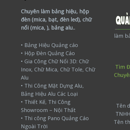
Chuyên làm bảng hiệu, hộp
đèn (mica, bạt, đèn led), chữ
nổi (mica, ), bảng alu..
làm bả
• Bảng Hiệu Quảng cáo
• Hộp Đèn Quảng Cáo
• Gia Công Chữ Nổi 3D: Chữ
Tìm Đ
Inox, Chữ Mica, Chữ Tole, Chữ
Chuyê
Alu
• Thi Công Mặt Dựng Alu,
Bảng Hiệu Alu Các Loại
• Thiết Kế, Thi Công
Tên d
Showroom – Nội Thất
TNHH
• Thi công Pano Quảng Cáo
Tên t
Ngoài Trời