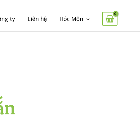
ông ty
Liên hệ
Hóc Môn
ắn