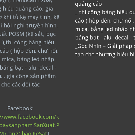
gọn, manocanh xoay
quảng cáo
 hiệu quảng cáo, gia
_ thi công bảng hiệu q
 khí tủ kệ máy tính, kệ
cáo ( hộp đèn, chữ nổi
bị hội nghị truyền hình,
mica, bảng led nhấp nh
uất POSM (kệ sắt, bục
bảng bạt - alu -decal - 
…),thi công bảng hiệu
_Góc Nhìn – Giải pháp
cáo ( hộp đèn, chữ nổi,
tạo cho thương hiệu hi
 mica, bảng led nhấp
bảng bạt - alu -decal -
)… gia công sản phẩm
cho các đối tác
Facebook:
://www.facebook.com/k
baysanpham.SanXuat.P
M.CongChao.KeSat
]