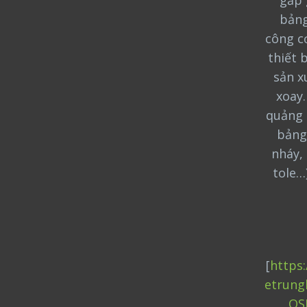
gấp 
bảng
công cơ
thiết 
sản x
xoay
quảng 
bảng
nháy, 
tole…
[
https
etrung
OS