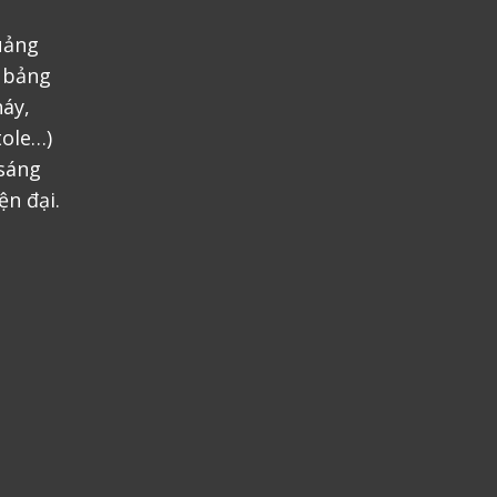
uảng
, bảng
áy,
tole…)
 sáng
ện đại.