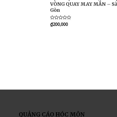
VÒNG QUAY MAY MẮN – Sà
Gòn
₫
200,000
Rated
0
out
of
5
QUẢNG CÁO HÓC MÔN