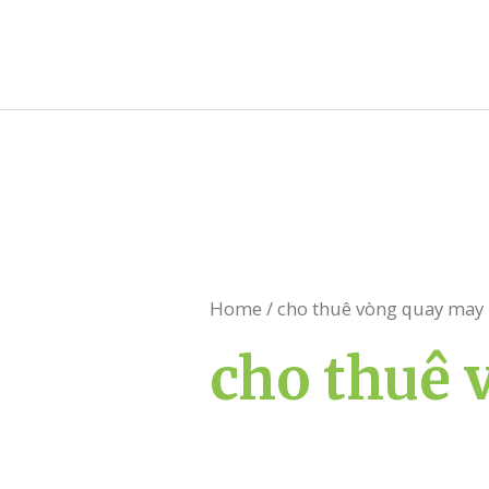
Skip
to
content
Home
/ cho thuê vòng quay may
cho thuê