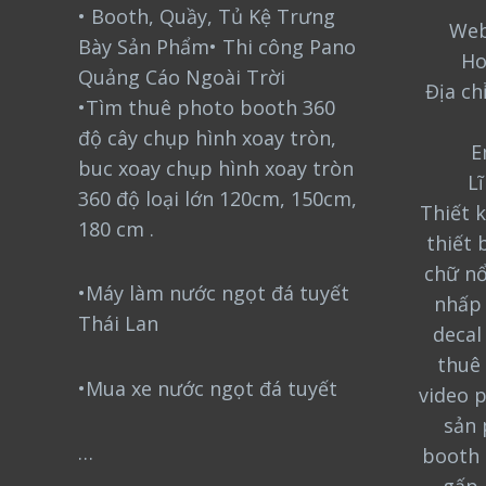
• Booth, Quầy, Tủ Kệ Trưng
Web
Bày Sản Phẩm• Thi công Pano
Ho
Quảng Cáo Ngoài Trời
Địa ch
•Tìm thuê photo booth 360
độ cây chụp hình xoay tròn,
E
buc xoay chụp hình xoay tròn
L
360 độ loại lớn 120cm, 150cm,
Thiết k
180 cm .
thiết 
chữ nổ
•Máy làm nước ngọt đá tuyết
nhấp 
Thái Lan
decal
thuê 
•Mua xe nước ngọt đá tuyết
video 
sản 
…
booth 