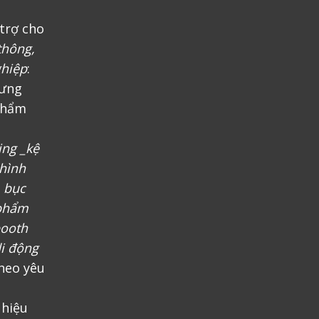
trợ cho
thông,
ghiệp
:
rưng
phẩm
ing _kệ
 hình
, bục
 phẩm
booth
i động
heo yêu
 hiệu