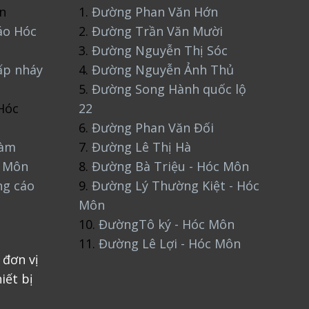
n
1.
Đường Phan Văn Hớn
áo Hóc
2.
Đường Trần Văn Mười
3.
Đường Nguyễn Thị Sóc
ấp nháy
4.
Đường Nguyễn Ảnh Thủ
5.
Đường Song Hành quốc lộ
Hóc
22
6.
Đường Phan Văn Đối
làm
7.
Đường Lê Thị Hà
c Môn
8.
Đường Bà Triệu - Hóc Môn
ng cáo
9.
Đường Lý Thường Kiệt - Hóc
Môn
10.
ĐườngTô ký - Hóc Môn
11.
Đường Lê Lợi - Hóc Môn
 đơn vị
iết bị