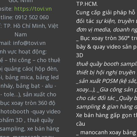
Góc Nhìn
TP.HCM.
site:
https://tovi.vn
Cung cấp giải pháp hỗ 
tline: 0912 502 060
đối tác
sự kiện, truyền 
ỉ: TP. Hồ Chí Minh, Việt
đơn vị media, doanh n
Nam
_ Bục xoay tròn 360° t
mail: info@tovi.vn
bày & quay video sản 
ĩnh vực hoạt động:
3D
ế – thi công – cho thuê
thuê quầy booth sampl
bị quảng cáo( hộp đèn,
thiết bị hội nghị truyền
i, bảng mica, bảng led
_sản xuất POSM (kệ sắt
nháy, bảng bạt - alu -
xoay…), _Gia công sản
 - tole…), sản xuất cho
cho các đối tác _Quầy 
bục xoay tròn 360 độ
sampling & gian hàng d
photobooth -quay video
Xe bán hàng gấp gọn t
phẩm 3D , thuê quầy
cầu
sampling, xe bán hàng
_ manocanh xoay bảng