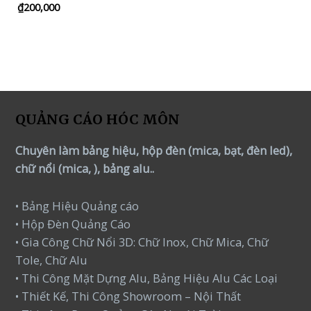
₫
200,000
Rated
0
out
of
5
QUẢNG CÁO HÓC MÔN
Chuyên làm bảng hiệu, hộp đèn (mica, bạt, đèn led),
chữ nổi (mica, ), bảng alu..
• Bảng Hiệu Quảng cáo
• Hộp Đèn Quảng Cáo
• Gia Công Chữ Nổi 3D: Chữ Inox, Chữ Mica, Chữ
Tole, Chữ Alu
• Thi Công Mặt Dựng Alu, Bảng Hiệu Alu Các Loại
• Thiết Kế, Thi Công Showroom – Nội Thất