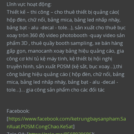
Lĩnh vực hoạt động:
Thiết kế – thi công – cho thuê thiết bị quảng cáo(
hộp đèn, chữ nổi, bảng mica, bảng led nhấp nháy,
bảng bạt - alu -decal - tole…), sản xuất cho thuê bục
xoay tròn 360 độ video photobooth -quay video sản
phẩm 3D , thuê quầy booth sampling, xe bán hàng
gấp gọn, manocanh xoay bảng hiệu quảng cáo, gia
công cơ khí tủ kệ máy tính, kệ thiết bị hội nghị
truyền hình, sản xuất POSM (kệ sắt, bục xoay…),thi
công bảng hiệu quảng cáo ( hộp đèn, chữ nổi, bảng
mica, bảng led nhấp nháy, bảng bạt - alu -decal -
tole…)… gia công sản phẩm cho các đối tác
Facebook:
[
https://www.facebook.com/ketrungbaysanpham.Sa
nXuat.POSM.CongChao.KeSat
]