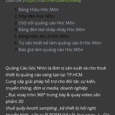
Zalo OA: [
https://zalo.me/0568929686
](
Bảng Hiệu Hóc Môn
Hộp đèn Hóc Môn
Chữ nổi quảng cáo Hóc Môn
Bảng đèn led nhấp nháy Hóc Môn
Bảng hiệu Alu ở Hóc Môn
Tư vấn thiết kế làm quảng cáo ở Hóc Môn
Báo giá làm quảng cáo Hóc Môn
Quảng Cáo Góc Nhìn là đơn vị sản xuất và cho thuê
thiết bị quảng cáo sáng tạo tại TP.HCM.
Cung cấp giải pháp hỗ trợ cho đối tác
sự kiện,
truyền thông, đơn vị media, doanh nghiệp
:
_ Bục xoay tròn 360° trưng bày & quay video sản
phẩm 3D
thuê quầy booth sampling _kệ thiết bị hội nghị
truyền hình _sản xuất POSM (kệ sắt, bục xoay…), _Gia