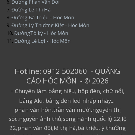
6.
Đường Phan Văn Đối
7.
Đường Lê Thị Hà
8.
Đường Bà Triệu - Hóc Môn
9.
Đường Lý Thường Kiệt - Hóc Môn
10.
ĐườngTô ký - Hóc Môn
11.
Đường Lê Lợi - Hóc Môn
Hotline: 0912 502060 - QUẢNG
CÁO HÓC MÔN - © 2026
-
Chuyên làm bảng hiệu, hộp đèn, chữ nổi,
bảng Alu, bảng đèn led nhấp nháy...
phan văn hớn,trần văn mười,nguyễn thị
sóc,nguyễn ảnh thủ,song hành quốc lộ 22,lộ
22,phan văn đối,lê thị hà,bà triệu,lý thường