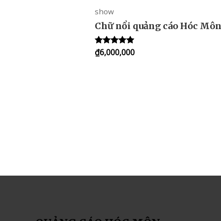
show
Chữ nổi quảng cáo Hóc Mô
₫
6,000,000
Rated
5.00
out of 5