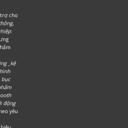
trợ cho
thông,
ghiệp
:
rưng
phẩm
ing _kệ
 hình
, bục
 phẩm
booth
i động
heo yêu
 hiệu