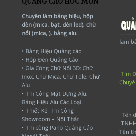
QUẢNG CÁO HÓC MÔN
Chuyên làm bảng hiệu, hộp
đèn (mica, bạt, đèn led), chữ
nổi (mica, ), bảng alu..
làm bả
• Bảng Hiệu Quảng cáo
• Hộp Đèn Quảng Cáo
• Gia Công Chữ Nổi 3D: Chữ
Tìm Đ
Inox, Chữ Mica, Chữ Tole, Chữ
Chuyê
Alu
• Thi Công Mặt Dựng Alu,
Bảng Hiệu Alu Các Loại
• Thiết Kế, Thi Công
Tên d
Showroom – Nội Thất
TNHH
• Thi công Pano Quảng Cáo
Tên t