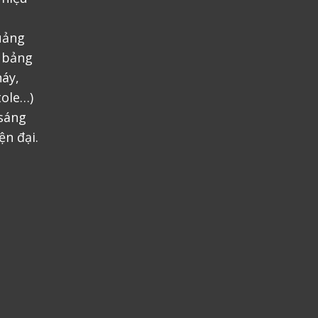
uảng
, bảng
áy,
tole…)
 sáng
ện đại.