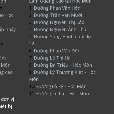
Môn
Làm Quảng Cáo tại Hóc Môn
n
1.
Đường Phan Văn Hớn
áo Hóc
2.
Đường Trần Văn Mười
3.
Đường Nguyễn Thị Sóc
ấp nháy
4.
Đường Nguyễn Ảnh Thủ
5.
Đường Song Hành quốc lộ
Hóc
22
6.
Đường Phan Văn Đối
làm
7.
Đường Lê Thị Hà
c Môn
8.
Đường Bà Triệu - Hóc Môn
ng cáo
9.
Đường Lý Thường Kiệt - Hóc
Môn
10.
ĐườngTô ký - Hóc Môn
11.
Đường Lê Lợi - Hóc Môn
 đơn vị
iết bị