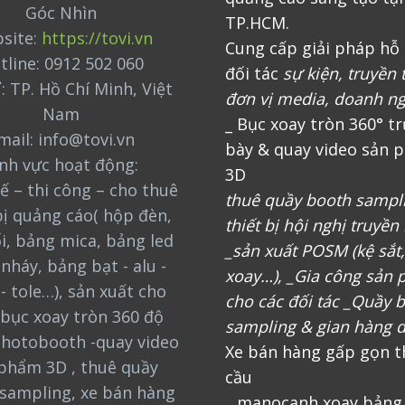
Góc Nhìn
TP.HCM.
site:
https://tovi.vn
Cung cấp giải pháp hỗ 
tline: 0912 502 060
đối tác
sự kiện, truyền 
ỉ: TP. Hồ Chí Minh, Việt
đơn vị media, doanh n
Nam
_ Bục xoay tròn 360° t
mail: info@tovi.vn
bày & quay video sản 
ĩnh vực hoạt động:
3D
ế – thi công – cho thuê
thuê quầy booth sampl
bị quảng cáo( hộp đèn,
thiết bị hội nghị truyền
i, bảng mica, bảng led
_sản xuất POSM (kệ sắt
nháy, bảng bạt - alu -
xoay…), _Gia công sản
 - tole…), sản xuất cho
cho các đối tác _Quầy 
bục xoay tròn 360 độ
sampling & gian hàng d
photobooth -quay video
Xe bán hàng gấp gọn t
phẩm 3D , thuê quầy
cầu
sampling, xe bán hàng
_ manocanh xoay bảng