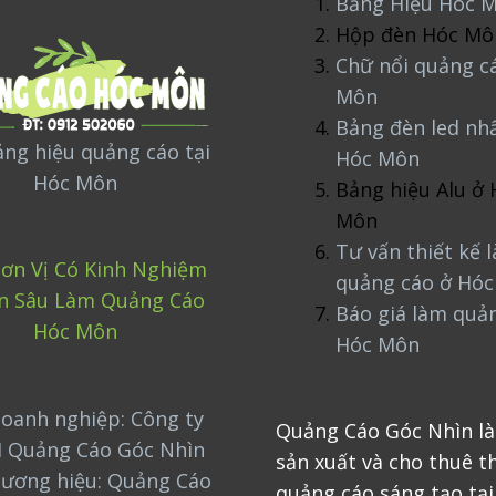
Bảng Hiệu Hóc 
Hộp đèn Hóc Mô
Chữ nổi quảng c
Môn
Bảng đèn led nh
ng hiệu quảng cáo tại
Hóc Môn
Hóc Môn
Bảng hiệu Alu ở 
Môn
Tư vấn thiết kế 
ơn Vị Có Kinh Nghiệm
quảng cáo ở Hó
n Sâu Làm Quảng Cáo
Báo giá làm quả
Hóc Môn
Hóc Môn
oanh nghiệp: Công ty
Quảng Cáo Góc Nhìn là
 Quảng Cáo Góc Nhìn
sản xuất và cho thuê th
hương hiệu: Quảng Cáo
quảng cáo sáng tạo tại