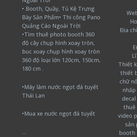
Ngoài Trời
• Booth, Quầy, Tủ Kệ Trưng
Web
Bày Sản Phẩm• Thi công Pano
Ho
Quảng Cáo Ngoài Trời
Địa ch
•Tìm thuê photo booth 360
độ cây chụp hình xoay tròn,
E
buc xoay chụp hình xoay tròn
L
360 độ loại lớn 120cm, 150cm,
Thiết k
180 cm .
thiết 
chữ nổ
•Máy làm nước ngọt đá tuyết
nhấp 
Thái Lan
decal
thuê 
•Mua xe nước ngọt đá tuyết
video 
sản 
…
booth 