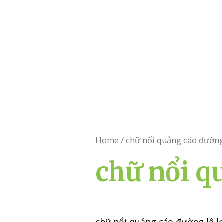
Skip
to
content
Home
/ chữ nổi quảng cáo đường 
chữ nổi q
chữ nổi quảng cáo đường lê l