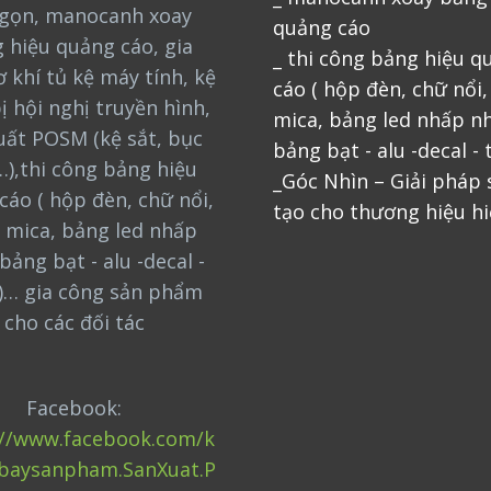
gọn, manocanh xoay
quảng cáo
 hiệu quảng cáo, gia
_ thi công bảng hiệu q
 khí tủ kệ máy tính, kệ
cáo ( hộp đèn, chữ nổi
bị hội nghị truyền hình,
mica, bảng led nhấp nh
uất POSM (kệ sắt, bục
bảng bạt - alu -decal - 
…),thi công bảng hiệu
_Góc Nhìn – Giải pháp
cáo ( hộp đèn, chữ nổi,
tạo cho thương hiệu hi
 mica, bảng led nhấp
bảng bạt - alu -decal -
)… gia công sản phẩm
cho các đối tác
Facebook:
://www.facebook.com/k
baysanpham.SanXuat.P