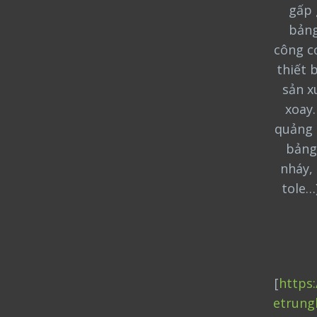
gấp 
bảng
công cơ
thiết 
sản x
xoay
quảng 
bảng
nháy, 
tole…
[
https
etrung