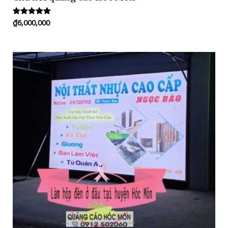
₫
6,000,000
Rated
5.00
out of 5