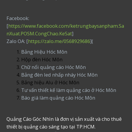
Facebook:
[
https://www.facebook.com/ketrungbaysanpham.Sa
nXuat.POSM.CongChao.KeSat
]
Zalo OA: [
https://zalo.me/0568929686
](
Bảng Hiệu Hóc Môn
Hộp đèn Hóc Môn
Chữ nổi quảng cáo Hóc Môn
Bảng đèn led nhấp nháy Hóc Môn
Bảng hiệu Alu ở Hóc Môn
Tư vấn thiết kế làm quảng cáo ở Hóc Môn
Báo giá làm quảng cáo Hóc Môn
Quảng Cáo Góc Nhìn là đơn vị sản xuất và cho thuê
thiết bị quảng cáo sáng tạo tại TP.HCM.