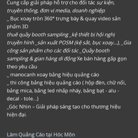
Cung cấp giải pháp hỗ trợ cho đối tác
sự kiện,
truyền thông, đơn vị media, doanh nghiệp
:
_ Bục xoay tròn 360° trưng bày & quay video sản
phẩm 3D
thuê quầy booth sampling _kệ thiết bị hội nghị
truyền hình _sản xuất POSM (kệ sắt, bục xoay…), _Gia
công sản phẩm cho các đối tác _Quầy booth
sampling & gian hàng di động
Xe bán hàng gấp gọn
theo yêu cầu
_ manocanh xoay bảng hiệu quảng cáo
_ thi công bảng hiệu quảng cáo ( hộp đèn, chữ nổi,
bảng mica, bảng led nhấp nháy, bảng bạt - alu -
decal - tole…)
_Góc Nhìn – Giải pháp sáng tạo cho thương hiệu
hiện đại.
Làm Quảng Cáo tại Hóc Môn