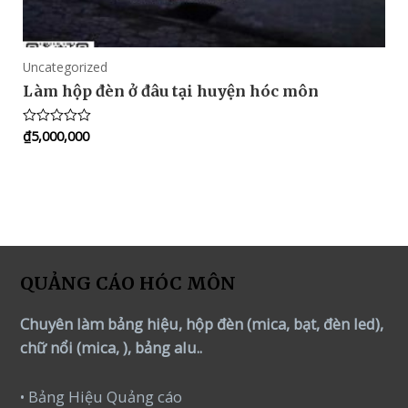
Uncategorized
Làm hộp đèn ở đâu tại huyện hóc môn
₫
5,000,000
Rated
0
out
of
5
QUẢNG CÁO HÓC MÔN
Chuyên làm bảng hiệu, hộp đèn (mica, bạt, đèn led),
chữ nổi (mica, ), bảng alu..
• Bảng Hiệu Quảng cáo