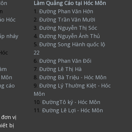
Môn
Làm Quảng Cáo tại Hóc Môn
n
1.
Đường Phan Văn Hớn
áo Hóc
2.
Đường Trần Văn Mười
3.
Đường Nguyễn Thị Sóc
ấp nháy
4.
Đường Nguyễn Ảnh Thủ
5.
Đường Song Hành quốc lộ
Hóc
22
6.
Đường Phan Văn Đối
làm
7.
Đường Lê Thị Hà
c Môn
8.
Đường Bà Triệu - Hóc Môn
ng cáo
9.
Đường Lý Thường Kiệt - Hóc
Môn
10.
ĐườngTô ký - Hóc Môn
11.
Đường Lê Lợi - Hóc Môn
 đơn vị
iết bị