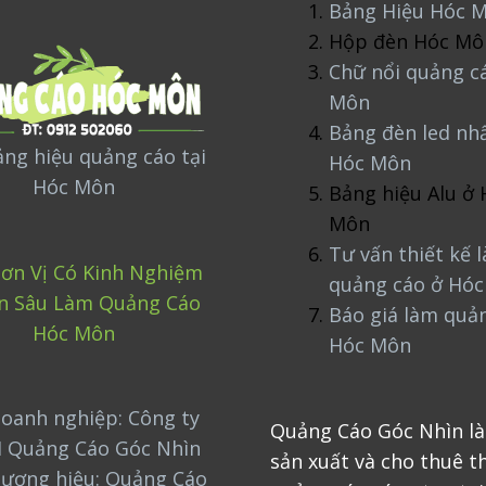
Bảng Hiệu Hóc 
Hộp đèn Hóc Mô
Chữ nổi quảng c
Môn
Bảng đèn led nh
ng hiệu quảng cáo tại
Hóc Môn
Hóc Môn
Bảng hiệu Alu ở 
Môn
Tư vấn thiết kế 
ơn Vị Có Kinh Nghiệm
quảng cáo ở Hó
n Sâu Làm Quảng Cáo
Báo giá làm quả
Hóc Môn
Hóc Môn
oanh nghiệp: Công ty
Quảng Cáo Góc Nhìn là
 Quảng Cáo Góc Nhìn
sản xuất và cho thuê th
hương hiệu: Quảng Cáo