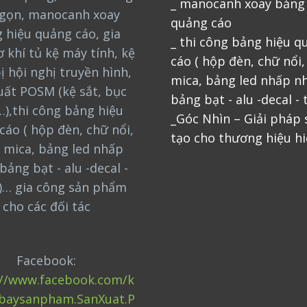
_ manocanh xoay bảng
gọn, manocanh xoay
quảng cáo
 hiệu quảng cáo, gia
_ thi công bảng hiệu q
 khí tủ kệ máy tính, kệ
cáo ( hộp đèn, chữ nổi
bị hội nghị truyền hình,
mica, bảng led nhấp nh
uất POSM (kệ sắt, bục
bảng bạt - alu -decal - 
…),thi công bảng hiệu
_Góc Nhìn – Giải pháp
cáo ( hộp đèn, chữ nổi,
tạo cho thương hiệu hi
 mica, bảng led nhấp
bảng bạt - alu -decal -
)… gia công sản phẩm
cho các đối tác
Facebook:
://www.facebook.com/k
baysanpham.SanXuat.P