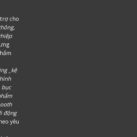
trợ cho
thông,
ghiệp
:
rưng
phẩm
ing _kệ
 hình
, bục
 phẩm
booth
i động
heo yêu