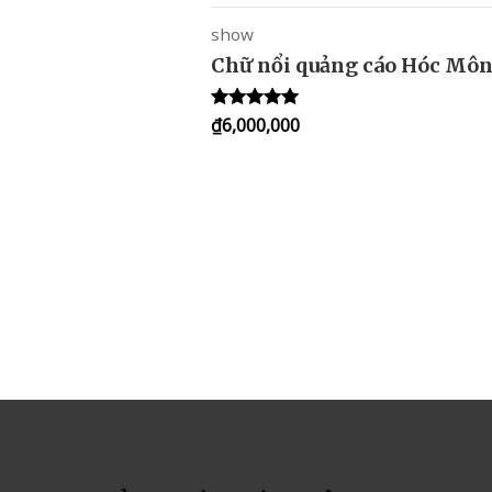
show
Chữ nổi quảng cáo Hóc Mô
₫
6,000,000
Rated
5.00
out of 5