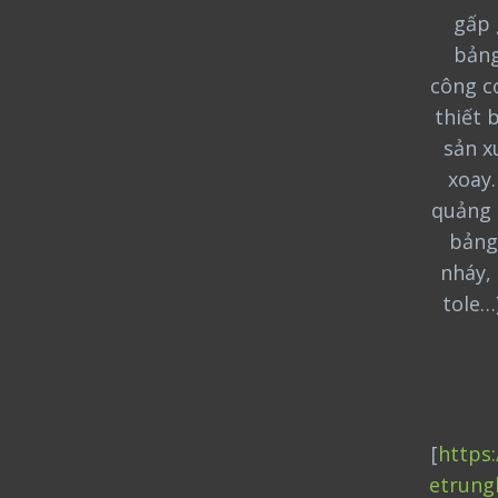
gấp 
bảng
công cơ
thiết 
sản x
xoay
quảng 
bảng
nháy, 
tole…
[
https
etrung