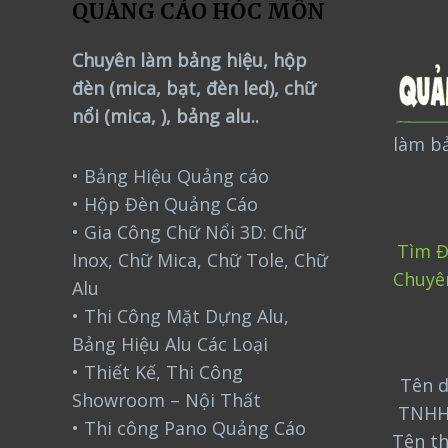
QUẢNG CÁO HÓC MÔN
Chuyên làm bảng hiệu, hộp
đèn (mica, bạt, đèn led), chữ
nổi (mica, ), bảng alu..
làm bả
• Bảng Hiệu Quảng cáo
• Hộp Đèn Quảng Cáo
• Gia Công Chữ Nổi 3D: Chữ
Tìm Đ
Inox, Chữ Mica, Chữ Tole, Chữ
Chuyê
Alu
• Thi Công Mặt Dựng Alu,
Bảng Hiệu Alu Các Loại
• Thiết Kế, Thi Công
Tên d
Showroom – Nội Thất
TNHH
• Thi công Pano Quảng Cáo
Tên t