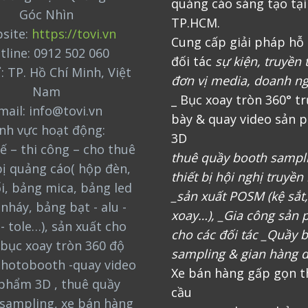
quảng cáo sáng tạo tại
Góc Nhìn
TP.HCM.
site:
https://tovi.vn
Cung cấp giải pháp hỗ 
tline: 0912 502 060
đối tác
sự kiện, truyền 
ỉ: TP. Hồ Chí Minh, Việt
đơn vị media, doanh n
Nam
_ Bục xoay tròn 360° t
mail: info@tovi.vn
bày & quay video sản 
ĩnh vực hoạt động:
3D
ế – thi công – cho thuê
thuê quầy booth sampl
bị quảng cáo( hộp đèn,
thiết bị hội nghị truyền
i, bảng mica, bảng led
_sản xuất POSM (kệ sắt
nháy, bảng bạt - alu -
xoay…), _Gia công sản
 - tole…), sản xuất cho
cho các đối tác _Quầy 
bục xoay tròn 360 độ
sampling & gian hàng d
photobooth -quay video
Xe bán hàng gấp gọn t
phẩm 3D , thuê quầy
cầu
sampling, xe bán hàng