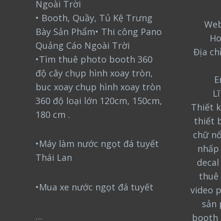
Ngoài Trời
• Booth, Quầy, Tủ Kệ Trưng
Web
Bày Sản Phẩm• Thi công Pano
Ho
Quảng Cáo Ngoài Trời
Địa ch
•Tìm thuê photo booth 360
độ cây chụp hình xoay tròn,
E
buc xoay chụp hình xoay tròn
L
360 độ loại lớn 120cm, 150cm,
Thiết k
180 cm .
thiết 
chữ nổ
•Máy làm nước ngọt đá tuyết
nhấp 
Thái Lan
decal
thuê 
•Mua xe nước ngọt đá tuyết
video 
sản 
…
booth 