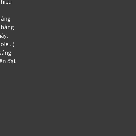
 hiệu
uảng
, bảng
áy,
tole…)
 sáng
ện đại.