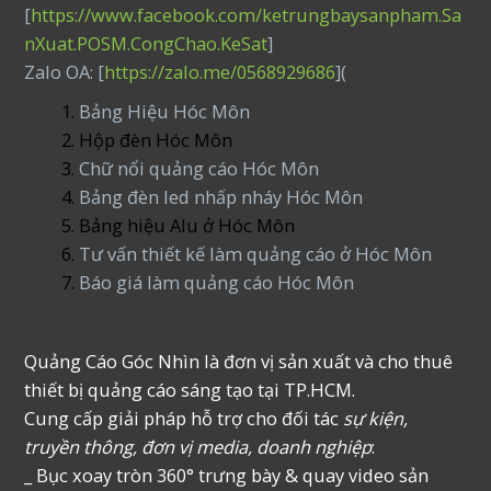
[
https://www.facebook.com/ketrungbaysanpham.Sa
nXuat.POSM.CongChao.KeSat
]
Zalo OA: [
https://zalo.me/0568929686
](
Bảng Hiệu Hóc Môn
Hộp đèn Hóc Môn
Chữ nổi quảng cáo Hóc Môn
Bảng đèn led nhấp nháy Hóc Môn
Bảng hiệu Alu ở Hóc Môn
Tư vấn thiết kế làm quảng cáo ở Hóc Môn
Báo giá làm quảng cáo Hóc Môn
Quảng Cáo Góc Nhìn là đơn vị sản xuất và cho thuê
thiết bị quảng cáo sáng tạo tại TP.HCM.
Cung cấp giải pháp hỗ trợ cho đối tác
sự kiện,
truyền thông, đơn vị media, doanh nghiệp
:
_ Bục xoay tròn 360° trưng bày & quay video sản