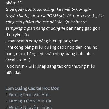
phẩm 3D
thuê quầy booth sampling _kệ thiết bị hội nghị
truyền hình _sản xuất POSM (kệ sắt, bục xoay…), _Gia
công sản phẩm cho các đối tác _Quầy booth
sampling & gian hàng di động
Xe bán hàng gấp gọn
theo yêu cầu
_ manocanh xoay bảng hiệu quảng cáo
_ thi công bảng hiệu quảng cáo ( hộp đèn, chữ nổi,
bảng mica, bảng led nhấp nháy, bảng bạt - alu -
decal - tole…)
_Góc Nhìn – Giải pháp sáng tạo cho thương hiệu
hiện đại.
Làm Quảng Cáo tại Hóc Môn
1.
Đường Phan Văn Hớn
2.
Đường Trần Văn Mười
3.
Đường Nguyễn Thị Sóc