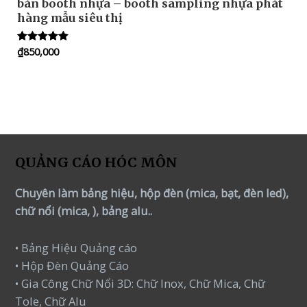
bàn booth nhựa – booth sampling nhựa phát
hàng mẫu siêu thị
₫
850,000
Rated
5.00
out of 5
QUẢNG CÁO HÓC MÔN
Chuyên làm bảng hiệu, hộp đèn (mica, bạt, đèn led),
chữ nổi (mica, ), bảng alu..
• Bảng Hiệu Quảng cáo
• Hộp Đèn Quảng Cáo
• Gia Công Chữ Nổi 3D: Chữ Inox, Chữ Mica, Chữ
Tole, Chữ Alu