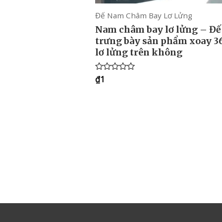
Đế Nam Châm Bay Lơ Lửng
Nam châm bay lơ lửng – Đế
trưng bày sản phẩm xoay 3
lơ lửng trên không
₫
1
Rated
0
out
of
5