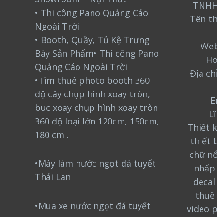
TNHH
• Thi công Pano Quảng Cáo
Tên t
Ngoài Trời
• Booth, Quầy, Tủ Kệ Trưng
Web
Bày Sản Phẩm• Thi công Pano
Ho
Quảng Cáo Ngoài Trời
Địa ch
•Tìm thuê photo booth 360
độ cây chụp hình xoay tròn,
E
buc xoay chụp hình xoay tròn
L
360 độ loại lớn 120cm, 150cm,
Thiết k
180 cm .
thiết 
chữ nổ
•Máy làm nước ngọt đá tuyết
nhấp 
Thái Lan
decal
thuê 
•Mua xe nước ngọt đá tuyết
video 