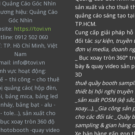
 Quảng Cáo Góc Nhìn
sản xuất và cho thuê th
hương hiệu: Quảng Cáo
quảng cáo sáng tạo tại
Góc Nhìn
TP.HCM.
site:
https://tovi.vn
Cung cấp giải pháp hỗ 
tline: 0912 502 060
đối tác
sự kiện, truyền 
ỉ: TP. Hồ Chí Minh, Việt
đơn vị media, doanh n
Nam
_ Bục xoay tròn 360° t
mail: info@tovi.vn
bày & quay video sản 
ĩnh vực hoạt động:
3D
ế – thi công – cho thuê
thuê quầy booth sampl
bị quảng cáo( hộp đèn,
thiết bị hội nghị truyền
i, bảng mica, bảng led
_sản xuất POSM (kệ sắt
nháy, bảng bạt - alu -
xoay…), _Gia công sản
 - tole…), sản xuất cho
cho các đối tác _Quầy 
bục xoay tròn 360 độ
sampling & gian hàng d
photobooth -quay video
Xe bán hàng gấp gọn t