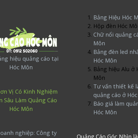
Bảng Hiệu Hóc 
Hộp đèn Hóc Mô
Chữ nổi quảng c
Môn
Bảng đèn led nh
ng hiệu quảng cáo tại
Hóc Môn
Hóc Môn
Bảng hiệu Alu ở 
Môn
Tư vấn thiết kế 
ơn Vị Có Kinh Nghiệm
quảng cáo ở Hó
n Sâu Làm Quảng Cáo
Báo giá làm quả
Hóc Môn
Hóc Môn
oanh nghiệp: Công ty
Quảng Cáo Góc Nhìn là