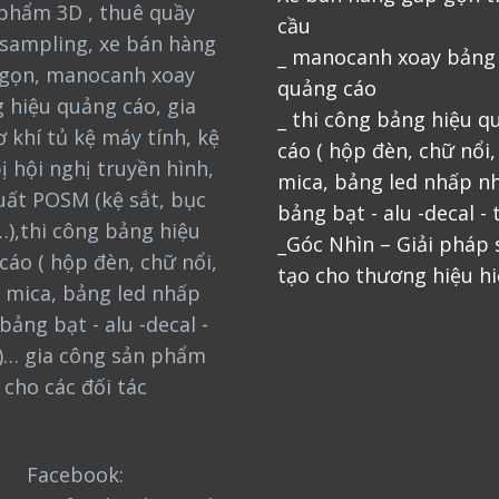
phẩm 3D , thuê quầy
cầu
sampling, xe bán hàng
_ manocanh xoay bảng
gọn, manocanh xoay
quảng cáo
 hiệu quảng cáo, gia
_ thi công bảng hiệu q
 khí tủ kệ máy tính, kệ
cáo ( hộp đèn, chữ nổi
bị hội nghị truyền hình,
mica, bảng led nhấp nh
uất POSM (kệ sắt, bục
bảng bạt - alu -decal - 
…),thi công bảng hiệu
_Góc Nhìn – Giải pháp
cáo ( hộp đèn, chữ nổi,
tạo cho thương hiệu hi
 mica, bảng led nhấp
bảng bạt - alu -decal -
)… gia công sản phẩm
cho các đối tác
Facebook: