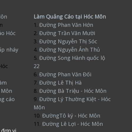
Môn
Làm Quảng Cáo tại Hóc Môn
n
1.
Đường Phan Văn Hớn
áo Hóc
2.
Đường Trần Văn Mười
3.
Đường Nguyễn Thị Sóc
ấp nháy
4.
Đường Nguyễn Ảnh Thủ
5.
Đường Song Hành quốc lộ
Hóc
22
6.
Đường Phan Văn Đối
làm
7.
Đường Lê Thị Hà
c Môn
8.
Đường Bà Triệu - Hóc Môn
ng cáo
9.
Đường Lý Thường Kiệt - Hóc
Môn
10.
ĐườngTô ký - Hóc Môn
11.
Đường Lê Lợi - Hóc Môn
 đơn vị