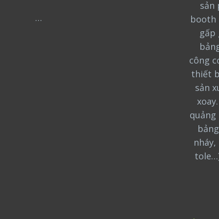
sản 
…
booth 
gấp 
bảng
công cơ
thiết 
sản x
xoay
quảng 
bảng
nháy, 
tole…