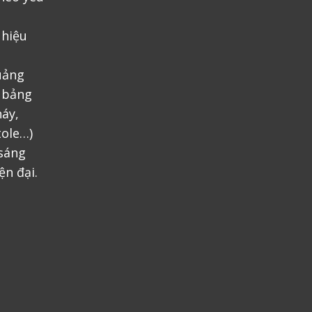
 hiệu
uảng
, bảng
áy,
tole…)
 sáng
ện đại.