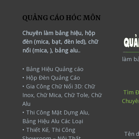
QUẢNG CÁO HÓC MÔN
Chuyên làm bảng hiệu, hộp
đèn (mica, bạt, đèn led), chữ
nổi (mica, ), bảng alu..
làm bả
• Bảng Hiệu Quảng cáo
• Hộp Đèn Quảng Cáo
• Gia Công Chữ Nổi 3D: Chữ
Tìm Đ
Inox, Chữ Mica, Chữ Tole, Chữ
Chuyê
Alu
• Thi Công Mặt Dựng Alu,
Bảng Hiệu Alu Các Loại
• Thiết Kế, Thi Công
Tên d
Showroom – Nội Thất