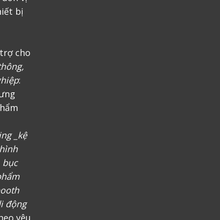
iết bị
trợ cho
thông,
ghiệp
:
rưng
phẩm
ing _kệ
 hình
, bục
 phẩm
booth
i động
heo yêu