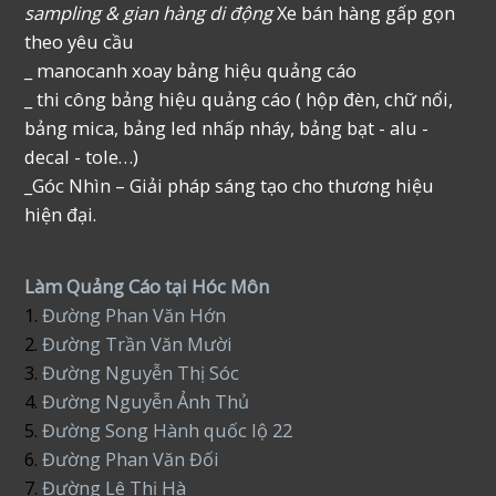
sampling & gian hàng di động
Xe bán hàng gấp gọn
theo yêu cầu
_ manocanh xoay bảng hiệu quảng cáo
_ thi công bảng hiệu quảng cáo ( hộp đèn, chữ nổi,
bảng mica, bảng led nhấp nháy, bảng bạt - alu -
decal - tole…)
_Góc Nhìn – Giải pháp sáng tạo cho thương hiệu
hiện đại.
Làm Quảng Cáo tại Hóc Môn
1.
Đường Phan Văn Hớn
2.
Đường Trần Văn Mười
3.
Đường Nguyễn Thị Sóc
4.
Đường Nguyễn Ảnh Thủ
5.
Đường Song Hành quốc lộ 22
6.
Đường Phan Văn Đối
7.
Đường Lê Thị Hà