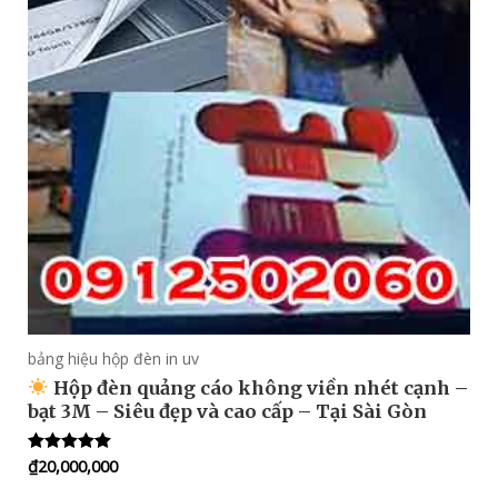
bảng hiệu hộp đèn in uv
Hộp đèn quảng cáo không viền nhét cạnh –
bạt 3M – Siêu đẹp và cao cấp – Tại Sài Gòn
₫
20,000,000
Rated
5.00
out of 5