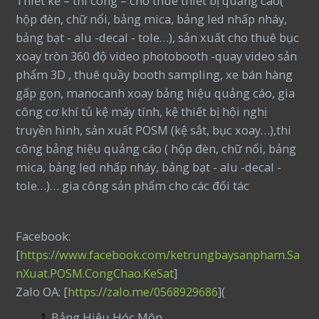
Thiết kế – thi công – cho thuê thiết bị quảng cáo(
hộp đèn, chữ nổi, bảng mica, bảng led nhấp nháy,
bảng bạt - alu -decal - tole…), sản xuất cho thuê bục
xoay tròn 360 độ video photobooth -quay video sản
phẩm 3D , thuê quầy booth sampling, xe bán hàng
gấp gọn, manocanh xoay bảng hiệu quảng cáo, gia
công cơ khí tủ kệ máy tính, kệ thiết bị hội nghị
truyền hình, sản xuất POSM (kệ sắt, bục xoay…),thi
công bảng hiệu quảng cáo ( hộp đèn, chữ nổi, bảng
mica, bảng led nhấp nháy, bảng bạt - alu -decal -
tole…)… gia công sản phẩm cho các đối tác
Facebook:
[
https://www.facebook.com/ketrungbaysanpham.Sa
nXuat.POSM.CongChao.KeSat
]
Zalo OA: [
https://zalo.me/0568929686
](
Bảng Hiệu Hóc Môn