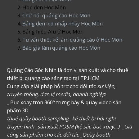
Hộp đèn Hóc Môn
Chữ nổi quảng cáo Hóc Môn
Bảng đèn led nhấp nháy Hóc Môn
Bảng hiệu Alu ở Hóc Môn
Tư vấn thiết kế làm quảng cáo ở Hóc Môn
Báo giá làm quảng cáo Hóc Môn
Quảng Cáo Góc Nhìn là đơn vị sản xuất và cho thuê
thiết bị quảng cáo sáng tạo tại TP.HCM.
Cung cấp giải pháp hỗ trợ cho đối tác
sự kiện,
truyền thông, đơn vị media, doanh nghiệp
:
_ Bục xoay tròn 360° trưng bày & quay video sản
phẩm 3D
thuê quầy booth sampling _kệ thiết bị hội nghị
truyền hình _sản xuất POSM (kệ sắt, bục xoay…), _Gia
công sản phẩm cho các đối tác _Quầy booth