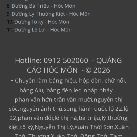
8.
Đường Bà Triệu - Hóc Môn
9.
Đường Lý Thường Kiệt - Hóc Môn
10.
ĐườngTô ký - Hóc Môn
11.
Đường Lê Lợi - Hóc Môn
Hotline: 0912 502060 - QUẢNG
CÁO HÓC MÔN - © 2026
-
Chuyên làm bảng hiệu, hộp đèn, chữ nổi,
bảng Alu, bảng đèn led nhấp nháy...
phan văn hớn,trần văn mười,nguyễn thị
sóc,nguyễn ảnh thủ,song hành quốc lộ 22,lộ
22,phan văn đối,lê thị hà,bà triệu,lý thường
kiệt,tô ký,Nguyễn Thị Lý,Xuân Thới Sơn,Xuân
Thới Thượng,Xuân Thới Đông,Thới Tam