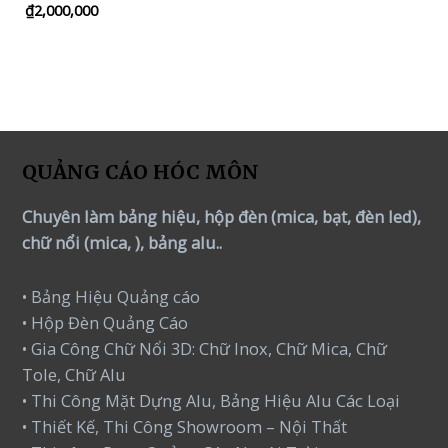
₫
2,000,000
Rated
5.00
out of 5
QUẢNG CÁO HÓC MÔN
Chuyên làm bảng hiệu, hộp đèn (mica, bạt, đèn led),
chữ nổi (mica, ), bảng alu..
• Bảng Hiệu Quảng cáo
• Hộp Đèn Quảng Cáo
• Gia Công Chữ Nổi 3D: Chữ Inox, Chữ Mica, Chữ
Tole, Chữ Alu
• Thi Công Mặt Dựng Alu, Bảng Hiệu Alu Các Loại
• Thiết Kế, Thi Công Showroom – Nội Thất