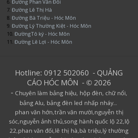
6.
Đường Phan Văn Đối
7.
Đường Lê Thị Hà
8.
Đường Bà Triệu - Hóc Môn
9.
Đường Lý Thường Kiệt - Hóc Môn
10.
ĐườngTô ký - Hóc Môn
11.
Đường Lê Lợi - Hóc Môn
Hotline: 0912 502060 - QUẢNG
CÁO HÓC MÔN - © 2026
-
Chuyên làm bảng hiệu, hộp đèn, chữ nổi,
bảng Alu, bảng đèn led nhấp nháy...
phan văn hớn,trần văn mười,nguyễn thị
sóc,nguyễn ảnh thủ,song hành quốc lộ 22,lộ
22,phan văn đối,lê thị hà,bà triệu,lý thường