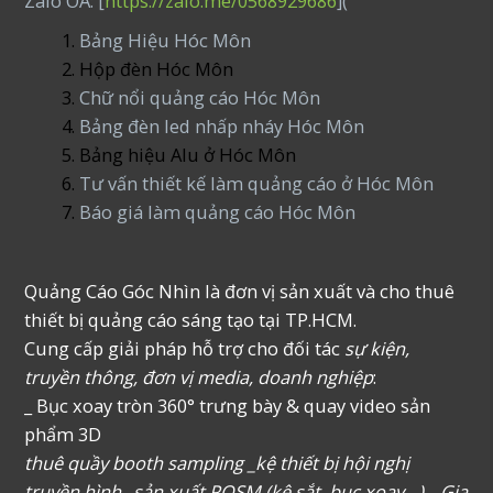
Zalo OA: [
https://zalo.me/0568929686
](
Bảng Hiệu Hóc Môn
Hộp đèn Hóc Môn
Chữ nổi quảng cáo Hóc Môn
Bảng đèn led nhấp nháy Hóc Môn
Bảng hiệu Alu ở Hóc Môn
Tư vấn thiết kế làm quảng cáo ở Hóc Môn
Báo giá làm quảng cáo Hóc Môn
Quảng Cáo Góc Nhìn là đơn vị sản xuất và cho thuê
thiết bị quảng cáo sáng tạo tại TP.HCM.
Cung cấp giải pháp hỗ trợ cho đối tác
sự kiện,
truyền thông, đơn vị media, doanh nghiệp
:
_ Bục xoay tròn 360° trưng bày & quay video sản
phẩm 3D
thuê quầy booth sampling _kệ thiết bị hội nghị
truyền hình _sản xuất POSM (kệ sắt, bục xoay…), _Gia