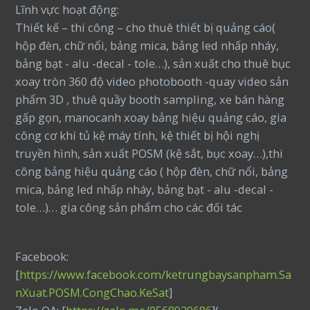
Lĩnh vực hoạt động:
Thiết kế – thi công – cho thuê thiết bị quảng cáo(
hộp đèn, chữ nổi, bảng mica, bảng led nhấp nháy,
bảng bạt - alu -decal - tole…), sản xuất cho thuê bục
xoay tròn 360 độ video photobooth -quay video sản
phẩm 3D , thuê quầy booth sampling, xe bán hàng
gấp gọn, manocanh xoay bảng hiệu quảng cáo, gia
công cơ khí tủ kệ máy tính, kệ thiết bị hội nghị
truyền hình, sản xuất POSM (kệ sắt, bục xoay…),thi
công bảng hiệu quảng cáo ( hộp đèn, chữ nổi, bảng
mica, bảng led nhấp nháy, bảng bạt - alu -decal -
tole…)… gia công sản phẩm cho các đối tác
Facebook:
[
https://www.facebook.com/ketrungbaysanpham.Sa
nXuat.POSM.CongChao.KeSat
]