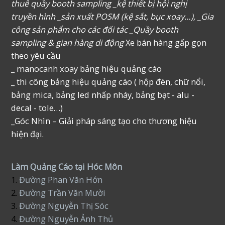
thuê quầy booth sampling _kệ thiết bị hội nghị
truyền hình _sản xuất POSM (kệ sắt, bục xoay…), _Gia
công sản phẩm cho các đối tác _Quầy booth
sampling & gian hàng di động
Xe bán hàng gấp gọn
theo yêu cầu
_ manocanh xoay bảng hiệu quảng cáo
_ thi công bảng hiệu quảng cáo ( hộp đèn, chữ nổi,
bảng mica, bảng led nhấp nháy, bảng bạt - alu -
decal - tole…)
_Góc Nhìn – Giải pháp sáng tạo cho thương hiệu
hiện đại.
Làm Quảng Cáo tại Hóc Môn
1.
Đường Phan Văn Hớn
2.
Đường Trần Văn Mười
3.
Đường Nguyễn Thị Sóc
4.
Đường Nguyễn Ảnh Thủ