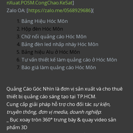
nXuat.POSM.CongChao.KeSat
]
Zalo OA: [
https://zalo.me/0568929686
](
Bảng Hiệu Hóc Môn
Hộp đèn Hóc Môn
Chữ nổi quảng cáo Hóc Môn
Bảng đèn led nhấp nháy Hóc Môn
Bảng hiệu Alu ở Hóc Môn
Tư vấn thiết kế làm quảng cáo ở Hóc Môn
Báo giá làm quảng cáo Hóc Môn
Quảng Cáo Góc Nhìn là đơn vị sản xuất và cho thuê
thiết bị quảng cáo sáng tạo tại TP.HCM.
Cung cấp giải pháp hỗ trợ cho đối tác
sự kiện,
truyền thông, đơn vị media, doanh nghiệp
:
_ Bục xoay tròn 360° trưng bày & quay video sản
phẩm 3D