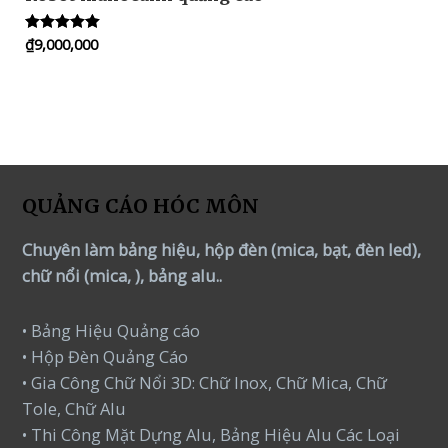
₫
9,000,000
Rated
5.00
out of 5
QUẢNG CÁO HÓC MÔN
Chuyên làm bảng hiệu, hộp đèn (mica, bạt, đèn led),
chữ nổi (mica, ), bảng alu..
• Bảng Hiệu Quảng cáo
• Hộp Đèn Quảng Cáo
• Gia Công Chữ Nổi 3D: Chữ Inox, Chữ Mica, Chữ
Tole, Chữ Alu
• Thi Công Mặt Dựng Alu, Bảng Hiệu Alu Các Loại