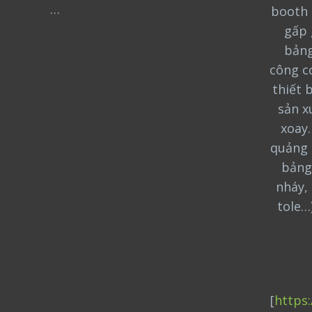
…
booth 
gấp 
bảng
công cơ
thiết 
sản x
xoay
quảng 
bảng
nháy, 
tole…
[
https