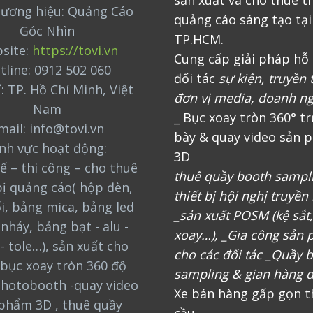
hương hiệu: Quảng Cáo
quảng cáo sáng tạo tại
Góc Nhìn
TP.HCM.
site:
https://tovi.vn
Cung cấp giải pháp hỗ 
tline: 0912 502 060
đối tác
sự kiện, truyền 
ỉ: TP. Hồ Chí Minh, Việt
đơn vị media, doanh n
Nam
_ Bục xoay tròn 360° t
mail: info@tovi.vn
bày & quay video sản 
ĩnh vực hoạt động:
3D
ế – thi công – cho thuê
thuê quầy booth sampl
bị quảng cáo( hộp đèn,
thiết bị hội nghị truyền
i, bảng mica, bảng led
_sản xuất POSM (kệ sắt
nháy, bảng bạt - alu -
xoay…), _Gia công sản
 - tole…), sản xuất cho
cho các đối tác _Quầy 
bục xoay tròn 360 độ
sampling & gian hàng d
photobooth -quay video
Xe bán hàng gấp gọn t
phẩm 3D , thuê quầy
cầu