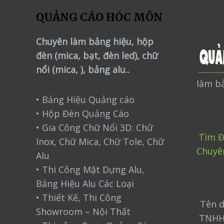
QUẢNG CÁO HÓC MÔN
Chuyên làm bảng hiệu, hộp
đèn (mica, bạt, đèn led), chữ
nổi (mica, ), bảng alu..
làm bả
• Bảng Hiệu Quảng cáo
• Hộp Đèn Quảng Cáo
• Gia Công Chữ Nổi 3D: Chữ
Tìm Đ
Inox, Chữ Mica, Chữ Tole, Chữ
Chuyê
Alu
• Thi Công Mặt Dựng Alu,
Bảng Hiệu Alu Các Loại
• Thiết Kế, Thi Công
Tên d
Showroom – Nội Thất
TNHH