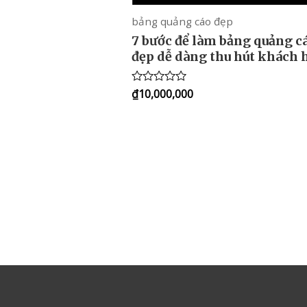
bảng quảng cáo đẹp
7 bước để làm bảng quảng c
đẹp dễ dàng thu hút khách 
₫
10,000,000
Rated
0
out
of
5