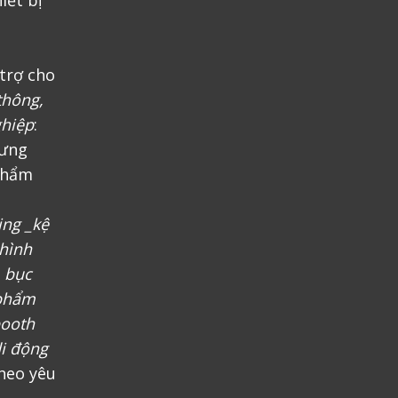
trợ cho
thông,
ghiệp
:
rưng
phẩm
ing _kệ
 hình
, bục
 phẩm
booth
i động
heo yêu