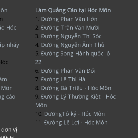
Môn
Làm Quảng Cáo tại Hóc Môn
n
1.
Đường Phan Văn Hớn
áo Hóc
2.
Đường Trần Văn Mười
3.
Đường Nguyễn Thị Sóc
ấp nháy
4.
Đường Nguyễn Ảnh Thủ
5.
Đường Song Hành quốc lộ
Hóc
22
6.
Đường Phan Văn Đối
làm
7.
Đường Lê Thị Hà
c Môn
8.
Đường Bà Triệu - Hóc Môn
ng cáo
9.
Đường Lý Thường Kiệt - Hóc
Môn
10.
ĐườngTô ký - Hóc Môn
11.
Đường Lê Lợi - Hóc Môn
 đơn vị
iết bị