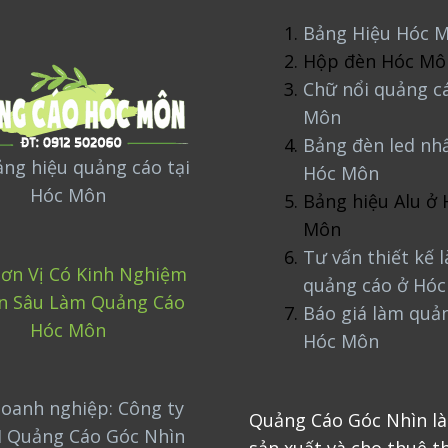
Bảng Hiệu Hóc 
Hộp đèn Hóc Mô
Chữ nổi quảng c
Môn
Bảng đèn led nh
ng hiệu quảng cáo tại
Hóc Môn
Hóc Môn
Bảng hiệu Alu ở 
Môn
Tư vấn thiết kế 
ơn Vị Có Kinh Nghiệm
quảng cáo ở Hó
n Sâu Làm Quảng Cáo
Báo giá làm quả
Hóc Môn
Hóc Môn
oanh nghiệp: Công ty
Quảng Cáo Góc Nhìn là
 Quảng Cáo Góc Nhìn
sản xuất và cho thuê th