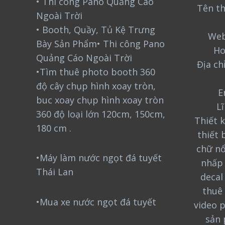
• Thi công Pano Quảng Cáo
Tên t
Ngoài Trời
• Booth, Quầy, Tủ Kệ Trưng
Web
Bày Sản Phẩm• Thi công Pano
Ho
Quảng Cáo Ngoài Trời
Địa ch
•Tìm thuê photo booth 360
độ cây chụp hình xoay tròn,
E
buc xoay chụp hình xoay tròn
L
360 độ loại lớn 120cm, 150cm,
Thiết k
180 cm .
thiết 
chữ nổ
•Máy làm nước ngọt đá tuyết
nhấp 
Thái Lan
decal
thuê 
•Mua xe nước ngọt đá tuyết
video 
sản 