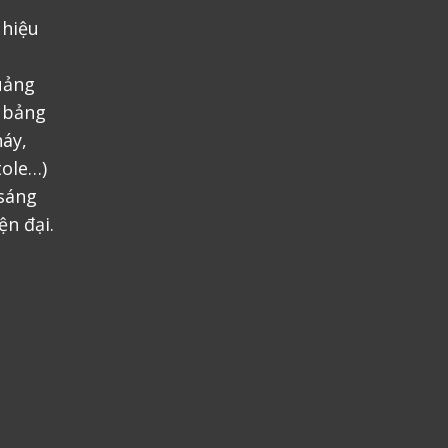
 hiệu
uảng
, bảng
áy,
tole…)
 sáng
ện đại.