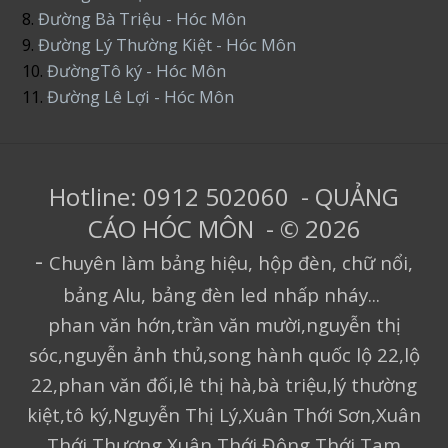
8.
Đường Bà Triệu - Hóc Môn
9.
Đường Lý Thường Kiệt - Hóc Môn
10.
ĐườngTô ký - Hóc Môn
11.
Đường Lê Lợi - Hóc Môn
Hotline: 0912 502060 - QUẢNG
CÁO HÓC MÔN - © 2026
-
Chuyên làm bảng hiệu, hộp đèn, chữ nổi,
bảng Alu, bảng đèn led nhấp nháy...
phan văn hớn,trần văn mười,nguyễn thị
sóc,nguyễn ảnh thủ,song hành quốc lộ 22,lộ
22,phan văn đối,lê thị hà,bà triệu,lý thường
kiệt,tô ký,Nguyễn Thị Lý,Xuân Thới Sơn,Xuân
Thới Thượng,Xuân Thới Đông,Thới Tam