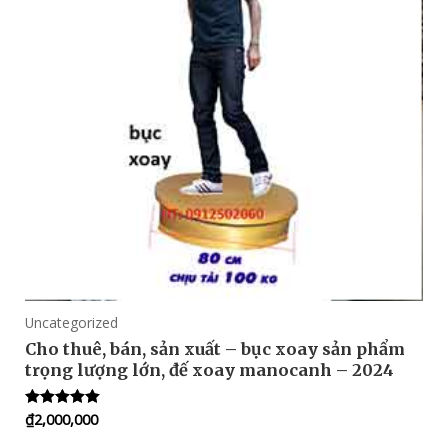
Uncategorized
Cho thuê, bán, sản xuất – bục xoay sản phẩm
trọng lượng lớn, đế xoay manocanh – 2024
₫
2,000,000
Rated
5.00
out of 5