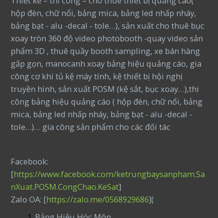
Thiết kế – thi công – cho thuê thiết bị quảng cáo(
hộp đèn, chữ nổi, bảng mica, bảng led nhấp nháy,
bảng bạt - alu -decal - tole…), sản xuất cho thuê bục
xoay tròn 360 độ video photobooth -quay video sản
phẩm 3D , thuê quầy booth sampling, xe bán hàng
gấp gọn, manocanh xoay bảng hiệu quảng cáo, gia
công cơ khí tủ kệ máy tính, kệ thiết bị hội nghị
truyền hình, sản xuất POSM (kệ sắt, bục xoay…),thi
công bảng hiệu quảng cáo ( hộp đèn, chữ nổi, bảng
mica, bảng led nhấp nháy, bảng bạt - alu -decal -
tole…)… gia công sản phẩm cho các đối tác
Facebook:
[
https://www.facebook.com/ketrungbaysanpham.Sa
nXuat.POSM.CongChao.KeSat
]
Zalo OA: [
https://zalo.me/0568929686
](
Bảng Hiệu Hóc Môn