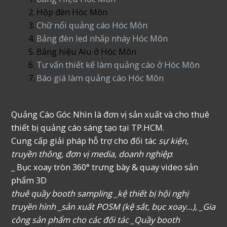
Hộp đèn Hóc Môn
Chữ nổi quảng cáo Hóc Môn
Bảng đèn led nhấp nháy Hóc Môn
Bảng hiệu Alu ở Hóc Môn
Tư vấn thiết kế làm quảng cáo ở Hóc Môn
Báo giá làm quảng cáo Hóc Môn
Quảng Cáo Góc Nhìn là đơn vị sản xuất và cho thuê
thiết bị quảng cáo sáng tạo tại TP.HCM.
Cung cấp giải pháp hỗ trợ cho đối tác
sự kiện,
truyền thông, đơn vị media, doanh nghiệp
:
_ Bục xoay tròn 360° trưng bày & quay video sản
phẩm 3D
thuê quầy booth sampling _kệ thiết bị hội nghị
truyền hình _sản xuất POSM (kệ sắt, bục xoay…), _Gia
công sản phẩm cho các đối tác _Quầy booth