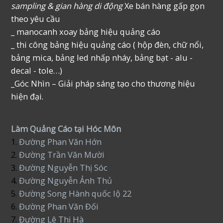
sampling & gian hàng di động
Xe bán hàng gấp gọn
theo yêu cầu
_ manocanh xoay bảng hiệu quảng cáo
_ thi công bảng hiệu quảng cáo ( hộp đèn, chữ nổi,
bảng mica, bảng led nhấp nháy, bảng bạt - alu -
decal - tole…)
_Góc Nhìn – Giải pháp sáng tạo cho thương hiệu
hiện đại.
Làm Quảng Cáo tại Hóc Môn
1.
Đường Phan Văn Hớn
2.
Đường Trần Văn Mười
3.
Đường Nguyễn Thị Sóc
4.
Đường Nguyễn Ảnh Thủ
5.
Đường Song Hành quốc lộ 22
6.
Đường Phan Văn Đối
7.
Đường Lê Thị Hà