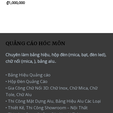
₫
1,000,000
Rated
5.00
out of 5
QUẢNG CÁO HÓC MÔN
Chuyên làm bảng hiệu, hộp đèn (mica, bạt, đèn led),
chữ nổi (mica, ), bảng alu..
• Bảng Hiệu Quảng cáo
• Hộp Đèn Quảng Cáo
• Gia Công Chữ Nổi 3D: Chữ Inox, Chữ Mica, Chữ
Tole, Chữ Alu
• Thi Công Mặt Dựng Alu, Bảng Hiệu Alu Các Loại
• Thiết Kế, Thi Công Showroom – Nội Thất