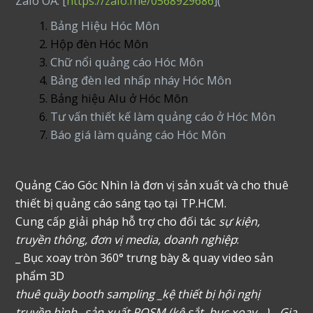
Zalo OA: [
https://zalo.me/0568929686
](
Bảng Hiệu Hóc Môn
Hộp đèn Hóc Môn
Chữ nổi quảng cáo Hóc Môn
Bảng đèn led nhấp nháy Hóc Môn
Bảng hiệu Alu ở Hóc Môn
Tư vấn thiết kế làm quảng cáo ở Hóc Môn
Báo giá làm quảng cáo Hóc Môn
Quảng Cáo Góc Nhìn là đơn vị sản xuất và cho thuê
thiết bị quảng cáo sáng tạo tại TP.HCM.
Cung cấp giải pháp hỗ trợ cho đối tác
sự kiện,
truyền thông, đơn vị media, doanh nghiệp
:
_ Bục xoay tròn 360° trưng bày & quay video sản
phẩm 3D
thuê quầy booth sampling _kệ thiết bị hội nghị
truyền hình _sản xuất POSM (kệ sắt, bục xoay…), _Gia