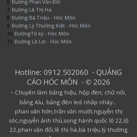
6.
Đường Phan Văn Đối
7.
Đường Lê Thị Hà
8.
Đường Bà Triệu - Hóc Môn
9.
Đường Lý Thường Kiệt - Hóc Môn
10.
ĐườngTô ký - Hóc Môn
11.
Đường Lê Lợi - Hóc Môn
Hotline: 0912 502060 - QUẢNG
CÁO HÓC MÔN - © 2026
-
Chuyên làm bảng hiệu, hộp đèn, chữ nổi,
bảng Alu, bảng đèn led nhấp nháy...
phan văn hớn,trần văn mười,nguyễn thị
sóc,nguyễn ảnh thủ,song hành quốc lộ 22,lộ
22,phan văn đối,lê thị hà,bà triệu,lý thường