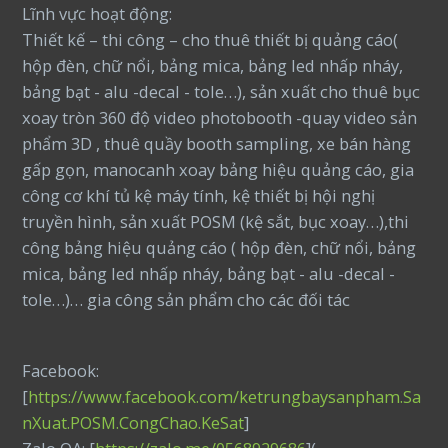
Lĩnh vực hoạt động:
Thiết kế – thi công – cho thuê thiết bị quảng cáo(
hộp đèn, chữ nổi, bảng mica, bảng led nhấp nháy,
bảng bạt - alu -decal - tole…), sản xuất cho thuê bục
xoay tròn 360 độ video photobooth -quay video sản
phẩm 3D , thuê quầy booth sampling, xe bán hàng
gấp gọn, manocanh xoay bảng hiệu quảng cáo, gia
công cơ khí tủ kệ máy tính, kệ thiết bị hội nghị
truyền hình, sản xuất POSM (kệ sắt, bục xoay…),thi
công bảng hiệu quảng cáo ( hộp đèn, chữ nổi, bảng
mica, bảng led nhấp nháy, bảng bạt - alu -decal -
tole…)… gia công sản phẩm cho các đối tác
Facebook:
[
https://www.facebook.com/ketrungbaysanpham.Sa
nXuat.POSM.CongChao.KeSat
]