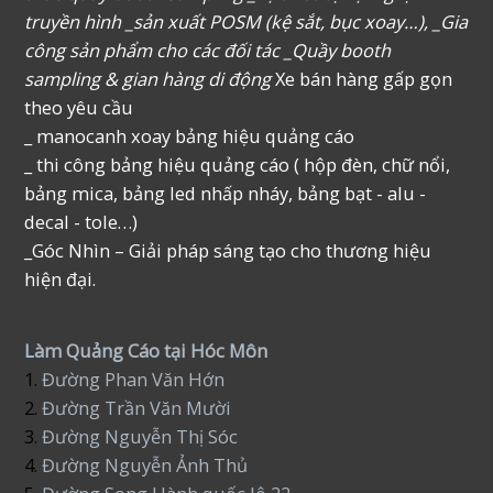
truyền hình _sản xuất POSM (kệ sắt, bục xoay…), _Gia
công sản phẩm cho các đối tác _Quầy booth
sampling & gian hàng di động
Xe bán hàng gấp gọn
theo yêu cầu
_ manocanh xoay bảng hiệu quảng cáo
_ thi công bảng hiệu quảng cáo ( hộp đèn, chữ nổi,
bảng mica, bảng led nhấp nháy, bảng bạt - alu -
decal - tole…)
_Góc Nhìn – Giải pháp sáng tạo cho thương hiệu
hiện đại.
Làm Quảng Cáo tại Hóc Môn
1.
Đường Phan Văn Hớn
2.
Đường Trần Văn Mười
3.
Đường Nguyễn Thị Sóc
4.
Đường Nguyễn Ảnh Thủ