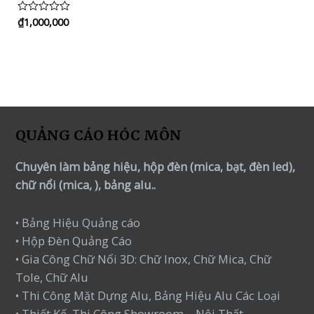
₫
1,000,000
Rated
0
out
of
5
QUẢNG CÁO HÓC MÔN
Chuyên làm bảng hiệu, hộp đèn (mica, bạt, đèn led),
chữ nổi (mica, ), bảng alu..
• Bảng Hiệu Quảng cáo
• Hộp Đèn Quảng Cáo
• Gia Công Chữ Nổi 3D: Chữ Inox, Chữ Mica, Chữ
Tole, Chữ Alu
• Thi Công Mặt Dựng Alu, Bảng Hiệu Alu Các Loại
• Thiết Kế, Thi Công Showroom – Nội Thất