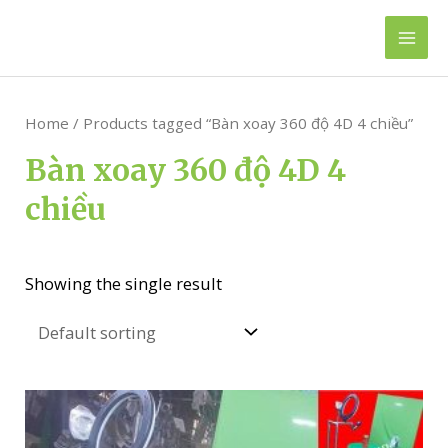
Skip
to
Mai
content
Men
Home
/ Products tagged “Bàn xoay 360 độ 4D 4 chiều”
Bàn xoay 360 độ 4D 4
chiều
Showing the single result