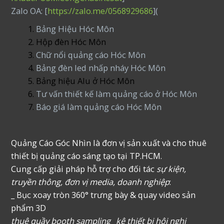
Zalo OA: [
https://zalo.me/0568929686
](
Bảng Hiệu Hóc Môn
Hộp đèn Hóc Môn
Chữ nổi quảng cáo Hóc Môn
Bảng đèn led nhấp nháy Hóc Môn
Bảng hiệu Alu ở Hóc Môn
Tư vấn thiết kế làm quảng cáo ở Hóc Môn
Báo giá làm quảng cáo Hóc Môn
Quảng Cáo Góc Nhìn là đơn vị sản xuất và cho thuê
thiết bị quảng cáo sáng tạo tại TP.HCM.
Cung cấp giải pháp hỗ trợ cho đối tác
sự kiện,
truyền thông, đơn vị media, doanh nghiệp
:
_ Bục xoay tròn 360° trưng bày & quay video sản
phẩm 3D
thuê quầy booth sampling _kệ thiết bị hội nghị