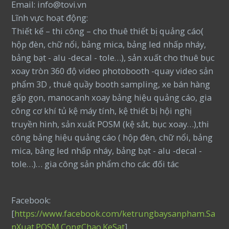
Email: info@tovi.vn
Lĩnh vực hoạt động:
Thiết kế – thi công – cho thuê thiết bị quảng cáo(
hộp đèn, chữ nổi, bảng mica, bảng led nhấp nháy,
bảng bạt - alu -decal - tole…), sản xuất cho thuê bục
xoay tròn 360 độ video photobooth -quay video sản
phẩm 3D , thuê quầy booth sampling, xe bán hàng
gấp gọn, manocanh xoay bảng hiệu quảng cáo, gia
công cơ khí tủ kệ máy tính, kệ thiết bị hội nghị
truyền hình, sản xuất POSM (kệ sắt, bục xoay…),thi
công bảng hiệu quảng cáo ( hộp đèn, chữ nổi, bảng
mica, bảng led nhấp nháy, bảng bạt - alu -decal -
tole…)… gia công sản phẩm cho các đối tác
Facebook:
[
https://www.facebook.com/ketrungbaysanpham.Sa
nXuat.POSM.CongChao.KeSat
]