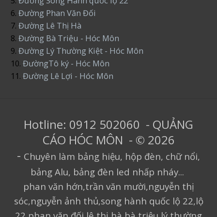
5.
Đường Song Hành quốc lộ 22
6.
Đường Phan Văn Đối
7.
Đường Lê Thị Hà
8.
Đường Bà Triệu - Hóc Môn
9.
Đường Lý Thường Kiệt - Hóc Môn
10.
ĐườngTô ký - Hóc Môn
11.
Đường Lê Lợi - Hóc Môn
Hotline: 0912 502060 - QUẢNG
CÁO HÓC MÔN - © 2026
-
Chuyên làm bảng hiệu, hộp đèn, chữ nổi,
bảng Alu, bảng đèn led nhấp nháy...
phan văn hớn,trần văn mười,nguyễn thị
sóc,nguyễn ảnh thủ,song hành quốc lộ 22,lộ
22,phan văn đối,lê thị hà,bà triệu,lý thường