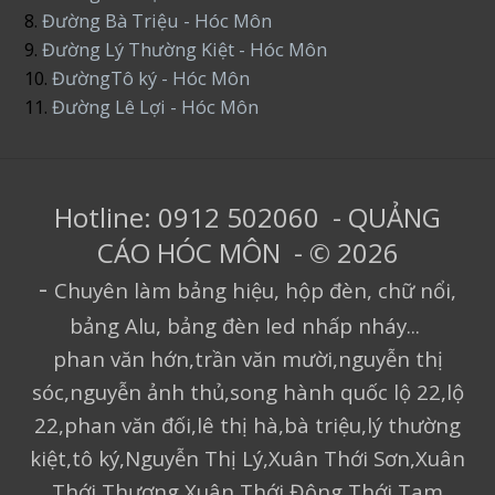
8.
Đường Bà Triệu - Hóc Môn
9.
Đường Lý Thường Kiệt - Hóc Môn
10.
ĐườngTô ký - Hóc Môn
11.
Đường Lê Lợi - Hóc Môn
Hotline: 0912 502060 - QUẢNG
CÁO HÓC MÔN - © 2026
-
Chuyên làm bảng hiệu, hộp đèn, chữ nổi,
bảng Alu, bảng đèn led nhấp nháy...
phan văn hớn,trần văn mười,nguyễn thị
sóc,nguyễn ảnh thủ,song hành quốc lộ 22,lộ
22,phan văn đối,lê thị hà,bà triệu,lý thường
kiệt,tô ký,Nguyễn Thị Lý,Xuân Thới Sơn,Xuân
Thới Thượng,Xuân Thới Đông,Thới Tam