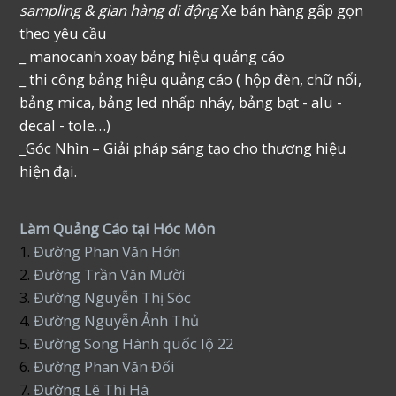
sampling & gian hàng di động
Xe bán hàng gấp gọn
theo yêu cầu
_ manocanh xoay bảng hiệu quảng cáo
_ thi công bảng hiệu quảng cáo ( hộp đèn, chữ nổi,
bảng mica, bảng led nhấp nháy, bảng bạt - alu -
decal - tole…)
_Góc Nhìn – Giải pháp sáng tạo cho thương hiệu
hiện đại.
Làm Quảng Cáo tại Hóc Môn
1.
Đường Phan Văn Hớn
2.
Đường Trần Văn Mười
3.
Đường Nguyễn Thị Sóc
4.
Đường Nguyễn Ảnh Thủ
5.
Đường Song Hành quốc lộ 22
6.
Đường Phan Văn Đối
7.
Đường Lê Thị Hà