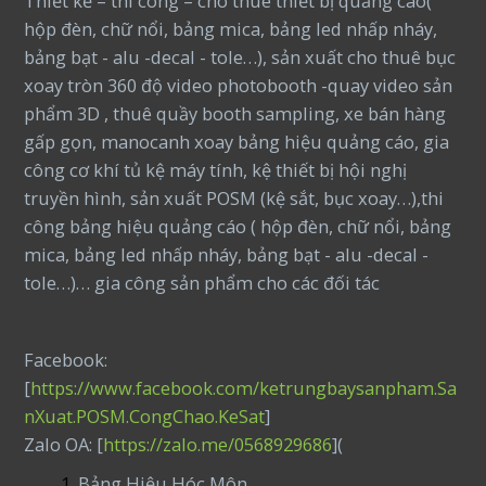
Thiết kế – thi công – cho thuê thiết bị quảng cáo(
hộp đèn, chữ nổi, bảng mica, bảng led nhấp nháy,
bảng bạt - alu -decal - tole…), sản xuất cho thuê bục
xoay tròn 360 độ video photobooth -quay video sản
phẩm 3D , thuê quầy booth sampling, xe bán hàng
gấp gọn, manocanh xoay bảng hiệu quảng cáo, gia
công cơ khí tủ kệ máy tính, kệ thiết bị hội nghị
truyền hình, sản xuất POSM (kệ sắt, bục xoay…),thi
công bảng hiệu quảng cáo ( hộp đèn, chữ nổi, bảng
mica, bảng led nhấp nháy, bảng bạt - alu -decal -
tole…)… gia công sản phẩm cho các đối tác
Facebook:
[
https://www.facebook.com/ketrungbaysanpham.Sa
nXuat.POSM.CongChao.KeSat
]
Zalo OA: [
https://zalo.me/0568929686
](
Bảng Hiệu Hóc Môn