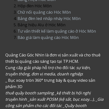
Hộp đèn Hóc Môn
Chữ nổi quảng cáo Hóc Môn
Bảng đèn led nhấp nháy Hóc Môn
Bảng hiệu Alu ở Hóc Môn
Tư vấn thiết kế làm quảng cáo ở Hóc Môn
Báo giá làm quảng cáo Hóc Môn
Quảng Cáo Góc Nhìn là đơn vị sản xuất và cho thuê
thiết bị quảng cáo sáng tạo tại TP.HCM.
Cung cấp giải pháp hỗ trợ cho đối tác
sự kiện,
truyền thông, đơn vị media, doanh nghiệp
:
_ Bục xoay tròn 360° trưng bày & quay video sản
phẩm 3D
thuê quầy booth sampling _kệ thiết bị hội nghị
truyền hình _sản xuất POSM (kệ sắt, bục xoay…), _Gia
công sản phẩm cho các đối tác _Quầy booth