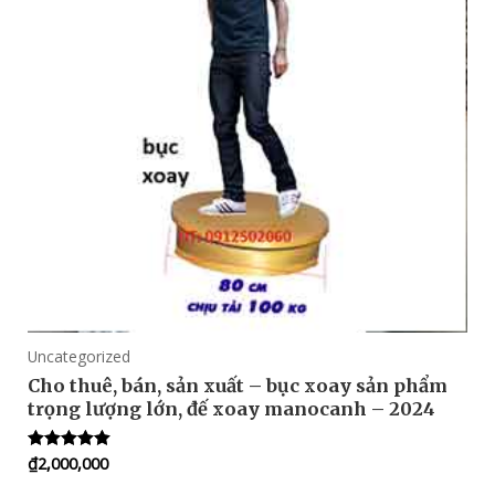
Uncategorized
Cho thuê, bán, sản xuất – bục xoay sản phẩm
trọng lượng lớn, đế xoay manocanh – 2024
₫
2,000,000
Rated
5.00
out of 5