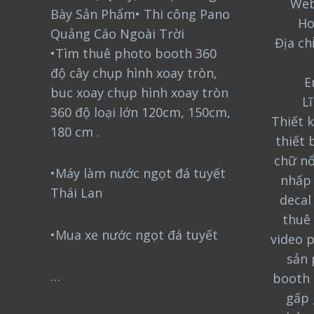
Web
Bày Sản Phẩm• Thi công Pano
Ho
Quảng Cáo Ngoài Trời
Địa ch
•Tìm thuê photo booth 360
độ cây chụp hình xoay tròn,
E
buc xoay chụp hình xoay tròn
L
360 độ loại lớn 120cm, 150cm,
Thiết k
180 cm .
thiết 
chữ nổ
•Máy làm nước ngọt đá tuyết
nhấp 
Thái Lan
decal
thuê 
•Mua xe nước ngọt đá tuyết
video 
sản 
…
booth 
gấp 