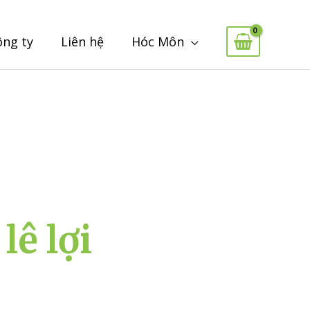
ông ty
Liên hệ
Hóc Môn
lê lợi