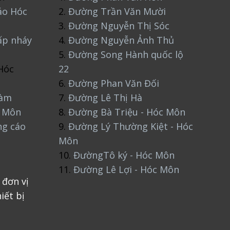
áo Hóc
2.
Đường Trần Văn Mười
3.
Đường Nguyễn Thị Sóc
ấp nháy
4.
Đường Nguyễn Ảnh Thủ
5.
Đường Song Hành quốc lộ
Hóc
22
6.
Đường Phan Văn Đối
làm
7.
Đường Lê Thị Hà
c Môn
8.
Đường Bà Triệu - Hóc Môn
ng cáo
9.
Đường Lý Thường Kiệt - Hóc
Môn
10.
ĐườngTô ký - Hóc Môn
11.
Đường Lê Lợi - Hóc Môn
 đơn vị
iết bị