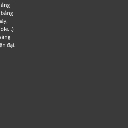
uảng
, bảng
áy,
tole…)
 sáng
ện đại.