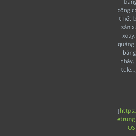
bảng
công cơ
thiết 
sản x
xoay
quảng 
bảng
nháy, 
tole…
[
https
etrung
OS