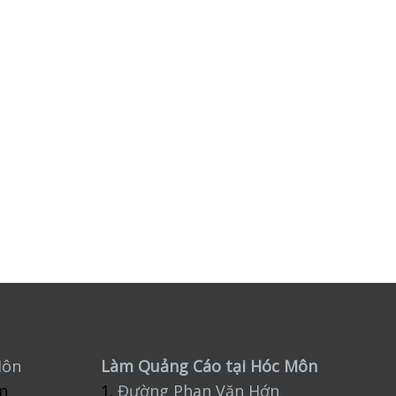
Môn
Làm Quảng Cáo tại Hóc Môn
n
1.
Đường Phan Văn Hớn