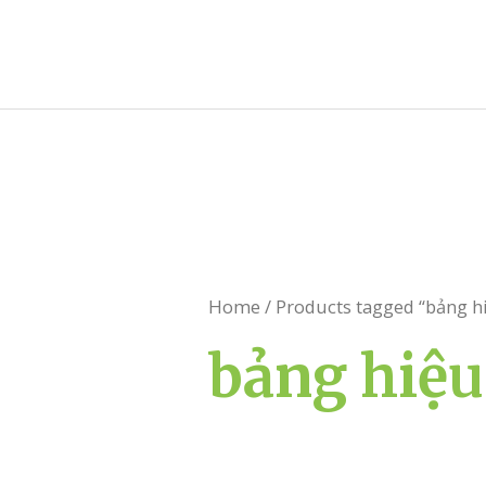
Skip
to
content
Home
/ Products tagged “bảng h
bảng hiệu