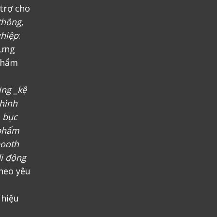
trợ cho
thông,
ghiệp
:
rưng
phẩm
ing _kệ
 hình
, bục
 phẩm
booth
i động
heo yêu
 hiệu