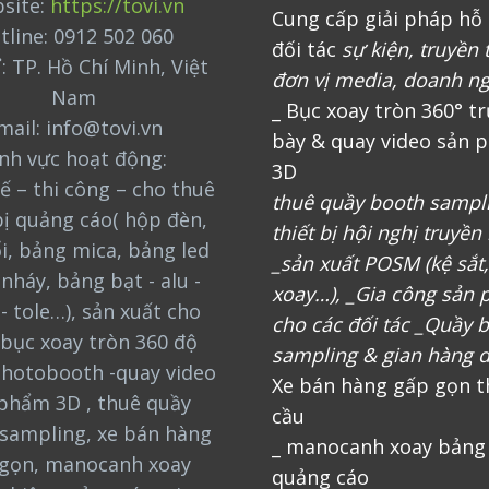
site:
https://tovi.vn
Cung cấp giải pháp hỗ 
tline: 0912 502 060
đối tác
sự kiện, truyền 
ỉ: TP. Hồ Chí Minh, Việt
đơn vị media, doanh n
Nam
_ Bục xoay tròn 360° t
mail: info@tovi.vn
bày & quay video sản 
ĩnh vực hoạt động:
3D
ế – thi công – cho thuê
thuê quầy booth sampl
bị quảng cáo( hộp đèn,
thiết bị hội nghị truyền
i, bảng mica, bảng led
_sản xuất POSM (kệ sắt
nháy, bảng bạt - alu -
xoay…), _Gia công sản
 - tole…), sản xuất cho
cho các đối tác _Quầy 
bục xoay tròn 360 độ
sampling & gian hàng d
photobooth -quay video
Xe bán hàng gấp gọn t
phẩm 3D , thuê quầy
cầu
sampling, xe bán hàng
_ manocanh xoay bảng
gọn, manocanh xoay
quảng cáo