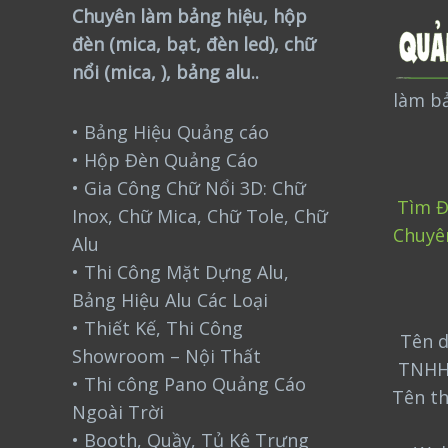
Chuyên làm bảng hiệu, hộp
đèn (mica, bạt, đèn led), chữ
nổi (mica, ), bảng alu..
làm bả
• Bảng Hiệu Quảng cáo
• Hộp Đèn Quảng Cáo
• Gia Công Chữ Nổi 3D: Chữ
Tìm Đ
Inox, Chữ Mica, Chữ Tole, Chữ
Chuyê
Alu
• Thi Công Mặt Dựng Alu,
Bảng Hiệu Alu Các Loại
• Thiết Kế, Thi Công
Tên d
Showroom – Nội Thất
TNHH
• Thi công Pano Quảng Cáo
Tên t
Ngoài Trời
• Booth, Quầy, Tủ Kệ Trưng