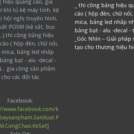
 hiệu quảng cáo, gia
_ thi công bảng hiệu q
 khí tủ kệ máy tính, kệ
cáo ( hộp đèn, chữ nổi
bị hội nghị truyền hình,
mica, bảng led nhấp nh
uất POSM (kệ sắt, bục
bảng bạt - alu -decal - 
…),thi công bảng hiệu
_Góc Nhìn – Giải pháp
cáo ( hộp đèn, chữ nổi,
tạo cho thương hiệu hi
 mica, bảng led nhấp
bảng bạt - alu -decal -
)… gia công sản phẩm
cho các đối tác
Facebook:
://www.facebook.com/k
baysanpham.SanXuat.P
M.CongChao.KeSat
]
Zalo OA: