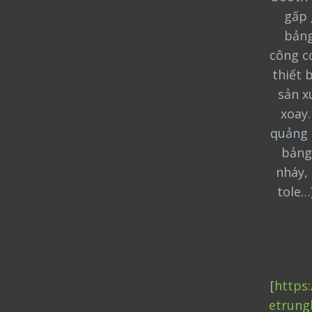
gấp 
bảng
công cơ
thiết 
sản x
xoay
quảng 
bảng
nháy, 
tole…
[
https
etrung