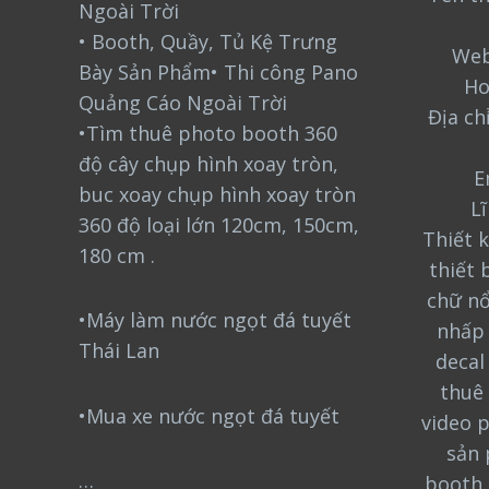
Ngoài Trời
• Booth, Quầy, Tủ Kệ Trưng
Web
Bày Sản Phẩm• Thi công Pano
Ho
Quảng Cáo Ngoài Trời
Địa ch
•Tìm thuê photo booth 360
độ cây chụp hình xoay tròn,
E
buc xoay chụp hình xoay tròn
L
360 độ loại lớn 120cm, 150cm,
Thiết k
180 cm .
thiết 
chữ nổ
•Máy làm nước ngọt đá tuyết
nhấp 
Thái Lan
decal
thuê 
•Mua xe nước ngọt đá tuyết
video 
sản 
…
booth 