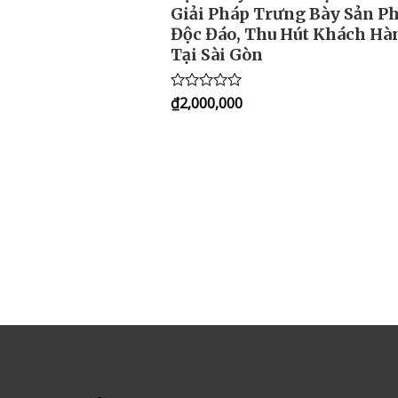
Giải Pháp Trưng Bày Sản 
Độc Đáo, Thu Hút Khách Hà
Tại Sài Gòn
₫
2,000,000
Rated
0
out
of
5