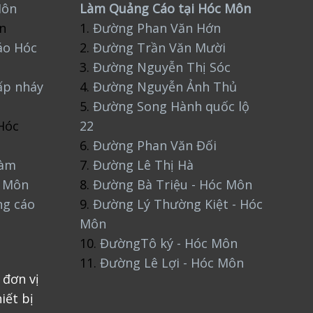
Môn
Làm Quảng Cáo tại Hóc Môn
n
1.
Đường Phan Văn Hớn
áo Hóc
2.
Đường Trần Văn Mười
3.
Đường Nguyễn Thị Sóc
ấp nháy
4.
Đường Nguyễn Ảnh Thủ
5.
Đường Song Hành quốc lộ
Hóc
22
6.
Đường Phan Văn Đối
làm
7.
Đường Lê Thị Hà
c Môn
8.
Đường Bà Triệu - Hóc Môn
ng cáo
9.
Đường Lý Thường Kiệt - Hóc
Môn
10.
ĐườngTô ký - Hóc Môn
11.
Đường Lê Lợi - Hóc Môn
 đơn vị
iết bị