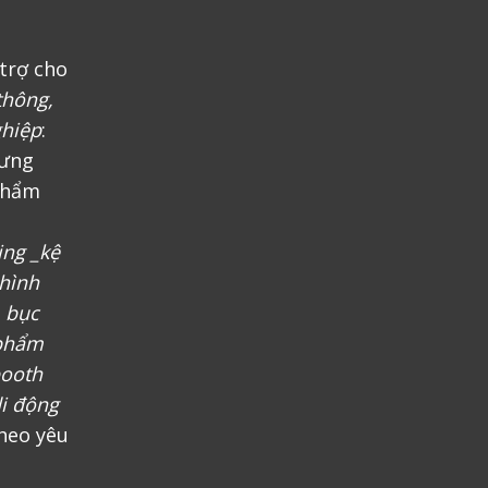
trợ cho
thông,
ghiệp
:
rưng
phẩm
ing _kệ
 hình
, bục
 phẩm
booth
i động
heo yêu