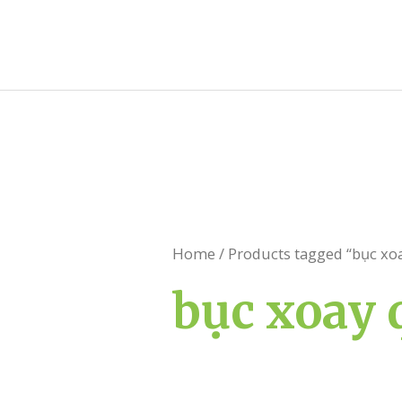
Skip
to
content
Home
/ Products tagged “bục xo
bục xoay 