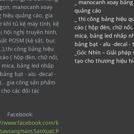
_ manocanh xoay bảng
gọn, manocanh xoay
quảng cáo
 hiệu quảng cáo, gia
_ thi công bảng hiệu q
 khí tủ kệ máy tính, kệ
cáo ( hộp đèn, chữ nổi
bị hội nghị truyền hình,
mica, bảng led nhấp nh
uất POSM (kệ sắt, bục
bảng bạt - alu -decal - 
…),thi công bảng hiệu
_Góc Nhìn – Giải pháp
cáo ( hộp đèn, chữ nổi,
tạo cho thương hiệu hi
 mica, bảng led nhấp
bảng bạt - alu -decal -
)… gia công sản phẩm
cho các đối tác
Facebook:
://www.facebook.com/k
baysanpham.SanXuat.P