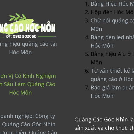
Bảng Hiệu Hóc 
Hộp đèn Hóc Mô
Chữ nổi quảng c
Môn
Bảng đèn led nh
ng hiệu quảng cáo tại
Hóc Môn
Hóc Môn
Bảng hiệu Alu ở 
Môn
Tư vấn thiết kế 
ơn Vị Có Kinh Nghiệm
quảng cáo ở Hó
n Sâu Làm Quảng Cáo
Báo giá làm quả
Hóc Môn
Hóc Môn
oanh nghiệp: Công ty
Quảng Cáo Góc Nhìn là
 Quảng Cáo Góc Nhìn
sản xuất và cho thuê th
hương hiệu: Quảng Cáo