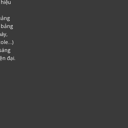
 hiệu
uảng
, bảng
áy,
tole…)
 sáng
ện đại.