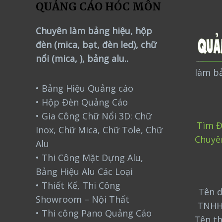
QUẢNG CÁO HÓC MÔN
Chuyên làm bảng hiệu, hộp
đèn (mica, bạt, đèn led), chữ
nổi (mica, ), bảng alu..
làm bả
• Bảng Hiệu Quảng cáo
• Hộp Đèn Quảng Cáo
• Gia Công Chữ Nổi 3D: Chữ
Tìm Đ
Inox, Chữ Mica, Chữ Tole, Chữ
Chuyê
Alu
• Thi Công Mặt Dựng Alu,
Bảng Hiệu Alu Các Loại
• Thiết Kế, Thi Công
Tên d
Showroom – Nội Thất
TNHH
• Thi công Pano Quảng Cáo
Tên t