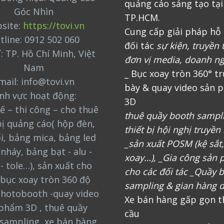
quảng cáo sáng tạo tại
Góc Nhìn
TP.HCM.
site:
https://tovi.vn
Cung cấp giải pháp hỗ 
tline: 0912 502 060
đối tác
sự kiện, truyền 
ỉ: TP. Hồ Chí Minh, Việt
đơn vị media, doanh n
Nam
_ Bục xoay tròn 360° t
mail: info@tovi.vn
bày & quay video sản 
ĩnh vực hoạt động:
3D
ế – thi công – cho thuê
thuê quầy booth sampl
bị quảng cáo( hộp đèn,
thiết bị hội nghị truyền
i, bảng mica, bảng led
_sản xuất POSM (kệ sắt
nháy, bảng bạt - alu -
xoay…), _Gia công sản
 - tole…), sản xuất cho
cho các đối tác _Quầy 
bục xoay tròn 360 độ
sampling & gian hàng d
photobooth -quay video
Xe bán hàng gấp gọn t
phẩm 3D , thuê quầy
cầu
sampling, xe bán hàng