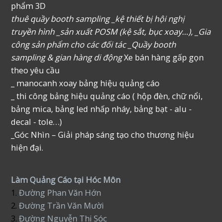
phẩm 3D
thuê quầy booth sampling _kệ thiết bị hội nghị
truyền hình _sản xuất POSM (kệ sắt, bục xoay…), _Gia
công sản phẩm cho các đối tác _Quầy booth
sampling & gian hàng di động
Xe bán hàng gấp gọn
theo yêu cầu
_ manocanh xoay bảng hiệu quảng cáo
_ thi công bảng hiệu quảng cáo ( hộp đèn, chữ nổi,
bảng mica, bảng led nhấp nháy, bảng bạt - alu -
decal - tole…)
_Góc Nhìn – Giải pháp sáng tạo cho thương hiệu
hiện đại.
Làm Quảng Cáo tại Hóc Môn
1.
Đường Phan Văn Hớn
2.
Đường Trần Văn Mười
3.
Đường Nguyễn Thị Sóc