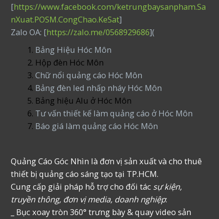
[
https://www.facebook.com/ketrungbaysanpham.Sa
nXuat.POSM.CongChao.KeSat
]
Zalo OA: [
https://zalo.me/0568929686
](
Bảng Hiệu Hóc Môn
Hộp đèn Hóc Môn
Chữ nổi quảng cáo Hóc Môn
Bảng đèn led nhấp nháy Hóc Môn
Bảng hiệu Alu ở Hóc Môn
Tư vấn thiết kế làm quảng cáo ở Hóc Môn
Báo giá làm quảng cáo Hóc Môn
Quảng Cáo Góc Nhìn là đơn vị sản xuất và cho thuê
thiết bị quảng cáo sáng tạo tại TP.HCM.
Cung cấp giải pháp hỗ trợ cho đối tác
sự kiện,
truyền thông, đơn vị media, doanh nghiệp
:
_ Bục xoay tròn 360° trưng bày & quay video sản