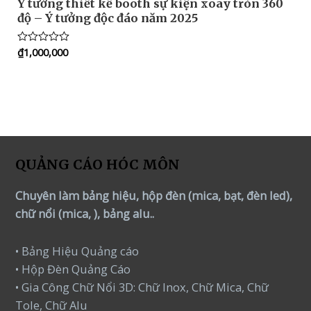
Ý tưởng thiết kế booth sự kiện xoay tròn 360
độ – Ý tưởng độc đáo năm 2025
₫
1,000,000
Rated
0
out
of
5
QUẢNG CÁO HÓC MÔN
Chuyên làm bảng hiệu, hộp đèn (mica, bạt, đèn led),
chữ nổi (mica, ), bảng alu..
• Bảng Hiệu Quảng cáo
• Hộp Đèn Quảng Cáo
• Gia Công Chữ Nổi 3D: Chữ Inox, Chữ Mica, Chữ
Tole, Chữ Alu