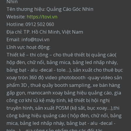
Nhìn
Tên thương hiệu: Quảng Cáo Góc Nhìn
Website:
https://tovi.vn
Hotline: 0912 502 060
Địa chỉ: TP. Hồ Chí Minh, Việt Nam
Email: info@tovi.vn
Lĩnh vực hoạt động:
Thiết kế – thi công – cho thuê thiết bị quảng cáo(
hộp đèn, chữ nổi, bảng mica, bảng led nhấp nháy,
bảng bạt - alu -decal - tole…), sản xuất cho thuê bục
xoay tròn 360 độ video photobooth -quay video sản
phẩm 3D , thuê quầy booth sampling, xe bán hàng
gấp gọn, manocanh xoay bảng hiệu quảng cáo, gia
công cơ khí tủ kệ máy tính, kệ thiết bị hội nghị
truyền hình, sản xuất POSM (kệ sắt, bục xoay…),thi
công bảng hiệu quảng cáo ( hộp đèn, chữ nổi, bảng
mica, bảng led nhấp nháy, bảng bạt - alu -decal -
tole…)… gia công sản phẩm cho các đối tác