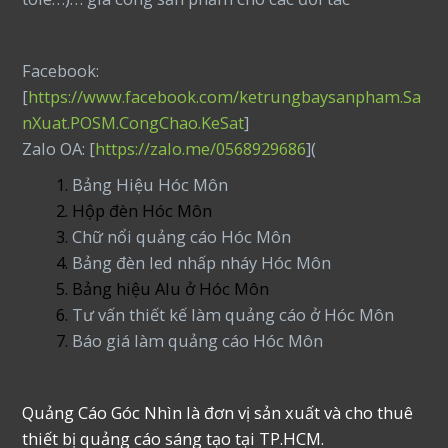
Facebook:
[
https://www.facebook.com/ketrungbaysanpham.Sa
nXuat.POSM.CongChao.KeSat
]
Zalo OA: [
https://zalo.me/0568929686
](
Bảng Hiệu Hóc Môn
Hộp đèn Hóc Môn
Chữ nổi quảng cáo Hóc Môn
Bảng đèn led nhấp nháy Hóc Môn
Bảng hiệu Alu ở Hóc Môn
Tư vấn thiết kế làm quảng cáo ở Hóc Môn
Báo giá làm quảng cáo Hóc Môn
Quảng Cáo Góc Nhìn là đơn vị sản xuất và cho thuê
thiết bị quảng cáo sáng tạo tại TP.HCM.