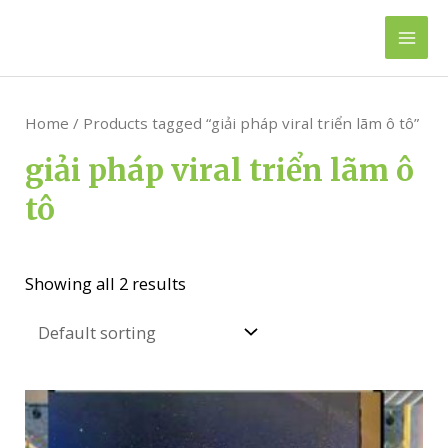
Skip
to
Mai
content
Men
Home
/ Products tagged “giải pháp viral triển lãm ô tô”
giải pháp viral triển lãm ô
tô
Showing all 2 results