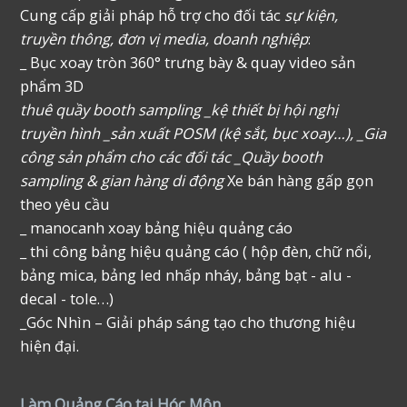
Cung cấp giải pháp hỗ trợ cho đối tác
sự kiện,
truyền thông, đơn vị media, doanh nghiệp
:
_ Bục xoay tròn 360° trưng bày & quay video sản
phẩm 3D
thuê quầy booth sampling _kệ thiết bị hội nghị
truyền hình _sản xuất POSM (kệ sắt, bục xoay…), _Gia
công sản phẩm cho các đối tác _Quầy booth
sampling & gian hàng di động
Xe bán hàng gấp gọn
theo yêu cầu
_ manocanh xoay bảng hiệu quảng cáo
_ thi công bảng hiệu quảng cáo ( hộp đèn, chữ nổi,
bảng mica, bảng led nhấp nháy, bảng bạt - alu -
decal - tole…)
_Góc Nhìn – Giải pháp sáng tạo cho thương hiệu
hiện đại.
Làm Quảng Cáo tại Hóc Môn