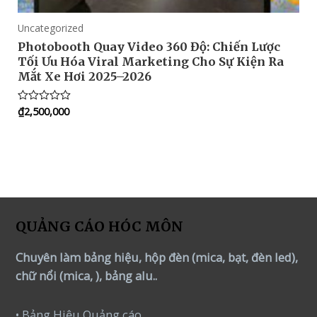
Uncategorized
Photobooth Quay Video 360 Độ: Chiến Lược
Tối Ưu Hóa Viral Marketing Cho Sự Kiện Ra
Mắt Xe Hơi 2025–2026
₫
2,500,000
Rated
0
out
of
5
QUẢNG CÁO HÓC MÔN
Chuyên làm bảng hiệu, hộp đèn (mica, bạt, đèn led),
chữ nổi (mica, ), bảng alu..
• Bảng Hiệu Quảng cáo