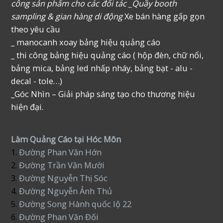
công sản phẩm cho các đối tác _Quầy booth
sampling & gian hàng di động
Xe bán hàng gấp gọn
theo yêu cầu
_ manocanh xoay bảng hiệu quảng cáo
_ thi công bảng hiệu quảng cáo ( hộp đèn, chữ nổi,
bảng mica, bảng led nhấp nháy, bảng bạt - alu -
decal - tole…)
_Góc Nhìn – Giải pháp sáng tạo cho thương hiệu
hiện đại.
Làm Quảng Cáo tại Hóc Môn
1.
Đường Phan Văn Hớn
2.
Đường Trần Văn Mười
3.
Đường Nguyễn Thị Sóc
4.
Đường Nguyễn Ảnh Thủ
5.
Đường Song Hành quốc lộ 22
6.
Đường Phan Văn Đối