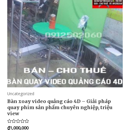
Uncategorized
Bàn xoay video quảng cáo 4D – Giải pháp
quay phim sản phẩm chuyên nghiệp, triệu
view
₫
1,000,000
Rated