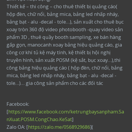
Thiết kế – thi công – cho thuê thiết bị quảng cáo(
hộp đèn, chữ nổi, bảng mica, bảng led nhấp nháy,
bảng bạt - alu -decal - tole…), sản xuất cho thuê bục
xoay tròn 360 độ video photobooth -quay video sản
phẩm 3D , thuê quầy booth sampling, xe bán hàng
gấp gọn, manocanh xoay bảng hiệu quảng cáo, gia
công cơ khí tủ kệ máy tính, kệ thiết bị hội nghị
truyền hình, sản xuất POSM (kệ sắt, bục xoay…),thi
công bảng hiệu quảng cáo ( hộp đèn, chữ nổi, bảng
mica, bảng led nhấp nháy, bảng bạt - alu -decal -
tole…)… gia công sản phẩm cho các đối tác
Facebook:
[
https://www.facebook.com/ketrungbaysanpham.Sa
nXuat.POSM.CongChao.KeSat
]
Zalo OA: [
https://zalo.me/0568929686
](