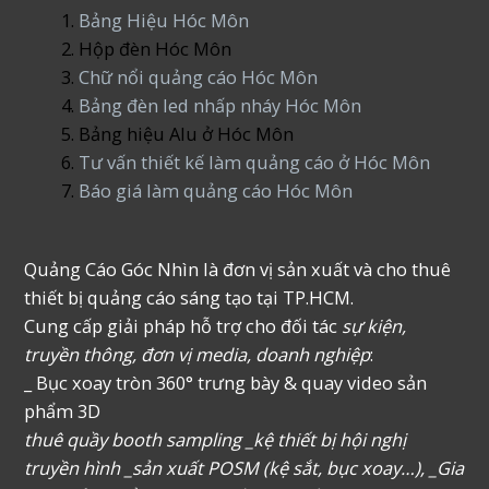
Bảng Hiệu Hóc Môn
Hộp đèn Hóc Môn
Chữ nổi quảng cáo Hóc Môn
Bảng đèn led nhấp nháy Hóc Môn
Bảng hiệu Alu ở Hóc Môn
Tư vấn thiết kế làm quảng cáo ở Hóc Môn
Báo giá làm quảng cáo Hóc Môn
Quảng Cáo Góc Nhìn là đơn vị sản xuất và cho thuê
thiết bị quảng cáo sáng tạo tại TP.HCM.
Cung cấp giải pháp hỗ trợ cho đối tác
sự kiện,
truyền thông, đơn vị media, doanh nghiệp
:
_ Bục xoay tròn 360° trưng bày & quay video sản
phẩm 3D
thuê quầy booth sampling _kệ thiết bị hội nghị
truyền hình _sản xuất POSM (kệ sắt, bục xoay…), _Gia