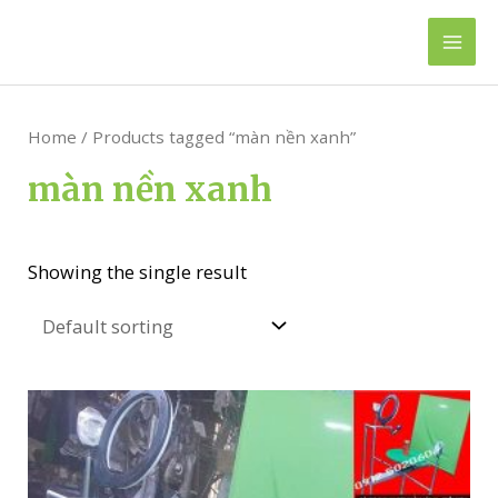
Skip
to
Mai
content
Men
Home
/ Products tagged “màn nền xanh”
màn nền xanh
Showing the single result