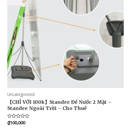
Uncategorized
【CHỈ VỚI 100k】Standee Đế Nước 2 Mặt –
Standee Ngoài Trời – Cho Thuê
₫
100,000
Rated
0
out