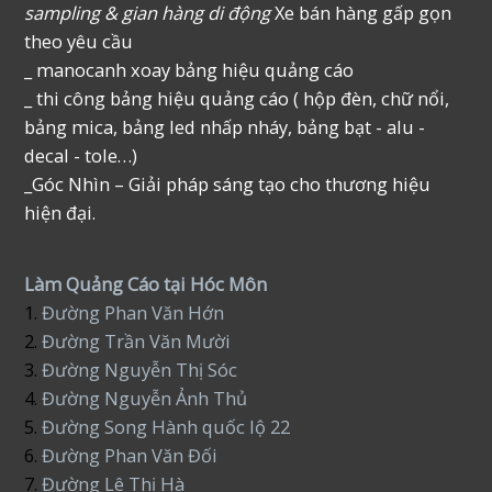
sampling & gian hàng di động
Xe bán hàng gấp gọn
theo yêu cầu
_ manocanh xoay bảng hiệu quảng cáo
_ thi công bảng hiệu quảng cáo ( hộp đèn, chữ nổi,
bảng mica, bảng led nhấp nháy, bảng bạt - alu -
decal - tole…)
_Góc Nhìn – Giải pháp sáng tạo cho thương hiệu
hiện đại.
Làm Quảng Cáo tại Hóc Môn
1.
Đường Phan Văn Hớn
2.
Đường Trần Văn Mười
3.
Đường Nguyễn Thị Sóc
4.
Đường Nguyễn Ảnh Thủ
5.
Đường Song Hành quốc lộ 22
6.
Đường Phan Văn Đối
7.
Đường Lê Thị Hà