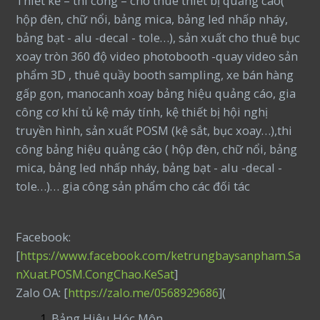
Thiết kế – thi công – cho thuê thiết bị quảng cáo(
hộp đèn, chữ nổi, bảng mica, bảng led nhấp nháy,
bảng bạt - alu -decal - tole…), sản xuất cho thuê bục
xoay tròn 360 độ video photobooth -quay video sản
phẩm 3D , thuê quầy booth sampling, xe bán hàng
gấp gọn, manocanh xoay bảng hiệu quảng cáo, gia
công cơ khí tủ kệ máy tính, kệ thiết bị hội nghị
truyền hình, sản xuất POSM (kệ sắt, bục xoay…),thi
công bảng hiệu quảng cáo ( hộp đèn, chữ nổi, bảng
mica, bảng led nhấp nháy, bảng bạt - alu -decal -
tole…)… gia công sản phẩm cho các đối tác
Facebook:
[
https://www.facebook.com/ketrungbaysanpham.Sa
nXuat.POSM.CongChao.KeSat
]
Zalo OA: [
https://zalo.me/0568929686
](
Bảng Hiệu Hóc Môn