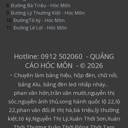
8.
Đường Bà Triệu - Hóc Môn
9.
Đường Lý Thường Kiệt - Hóc Môn
10.
ĐườngTô ký - Hóc Môn
11.
Đường Lê Lợi - Hóc Môn
Hotline: 0912 502060 - QUẢNG
CÁO HÓC MÔN - © 2026
-
Chuyên làm bảng hiệu, hộp đèn, chữ nổi,
bảng Alu, bảng đèn led nhấp nháy...
phan văn hớn,trần văn mười,nguyễn thị
sóc,nguyễn ảnh thủ,song hành quốc lộ 22,lộ
22,phan văn đối,lê thị hà,bà triệu,lý thường
kiệt,tô ký,Nguyễn Thị Lý,Xuân Thới Sơn,Xuân
Thới Thượng,Xuân Thới Đông,Thới Tam