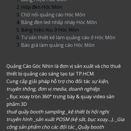
Hộp đèn Hóc Môn
Chữ nổi quảng cáo Hóc Môn
Bảng đèn led nhấp nháy Hóc Môn
Bảng hiệu Alu ở Hóc Môn
Tư vấn thiết kế làm quảng cáo ở Hóc Môn
Báo giá làm quảng cáo Hóc Môn
Quảng Cáo Góc Nhìn là đơn vị sản xuất và cho thuê
thiết bị quảng cáo sáng tạo tại TP.HCM.
Cung cấp giải pháp hỗ trợ cho đối tác
sự kiện,
truyền thông, đơn vị media, doanh nghiệp
:
_ Bục xoay tròn 360° trưng bày & quay video sản
phẩm 3D
thuê quầy booth sampling _kệ thiết bị hội nghị
truyền hình _sản xuất POSM (kệ sắt, bục xoay…), _Gia
công sản phẩm cho các đối tác _Quầy booth