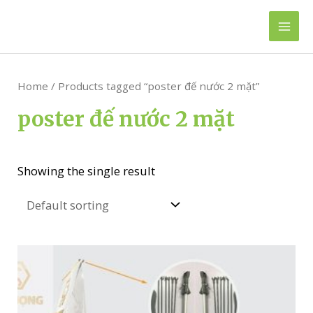
Skip
to
Mai
content
Men
Home
/ Products tagged “poster đế nước 2 mặt”
poster đế nước 2 mặt
Showing the single result