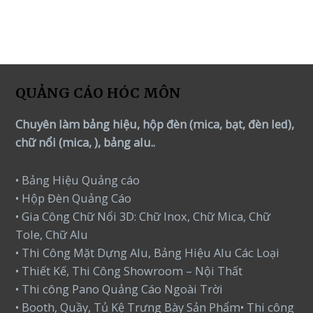
of
5
QUẢNG CÁO HÓC MÔN
Chuyên làm bảng hiệu, hộp đèn (mica, bạt, đèn led),
chữ nổi (mica, ), bảng alu..
• Bảng Hiệu Quảng cáo
• Hộp Đèn Quảng Cáo
• Gia Công Chữ Nổi 3D: Chữ Inox, Chữ Mica, Chữ
Tole, Chữ Alu
• Thi Công Mặt Dựng Alu, Bảng Hiệu Alu Các Loại
• Thiết Kế, Thi Công Showroom – Nội Thất
• Thi công Pano Quảng Cáo Ngoài Trời
• Booth, Quầy, Tủ Kệ Trưng Bày Sản Phẩm• Thi công