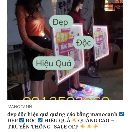
MANOCANH
đep độc hiệu quả quảng cáo bằng manocanh
ĐẸP
ĐỘC
HIỆU QUẢ
QUẢNG CÁO –
TRUYỀN THÔNG -SALE OFF