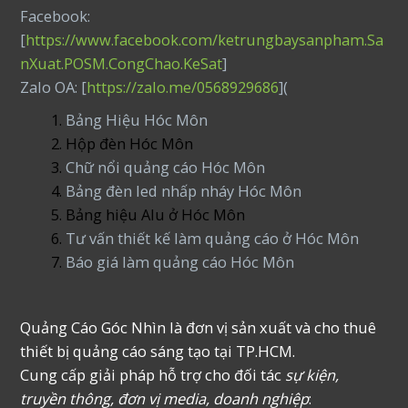
Facebook:
[
https://www.facebook.com/ketrungbaysanpham.Sa
nXuat.POSM.CongChao.KeSat
]
Zalo OA: [
https://zalo.me/0568929686
](
Bảng Hiệu Hóc Môn
Hộp đèn Hóc Môn
Chữ nổi quảng cáo Hóc Môn
Bảng đèn led nhấp nháy Hóc Môn
Bảng hiệu Alu ở Hóc Môn
Tư vấn thiết kế làm quảng cáo ở Hóc Môn
Báo giá làm quảng cáo Hóc Môn
Quảng Cáo Góc Nhìn là đơn vị sản xuất và cho thuê
thiết bị quảng cáo sáng tạo tại TP.HCM.
Cung cấp giải pháp hỗ trợ cho đối tác
sự kiện,
truyền thông, đơn vị media, doanh nghiệp
: