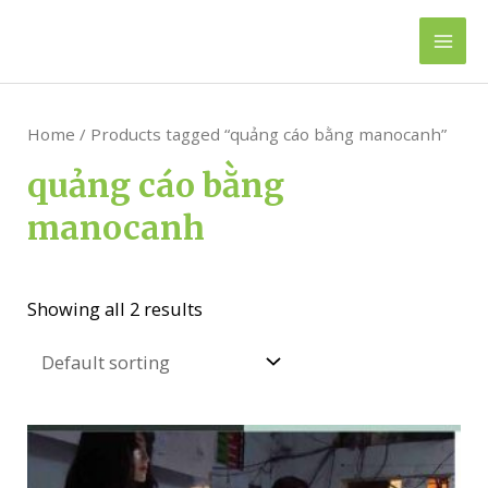
Skip
to
Mai
content
Men
Home
/ Products tagged “quảng cáo bằng manocanh”
quảng cáo bằng
manocanh
Showing all 2 results