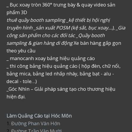
_ Bục xoay tròn 360° trưng bày & quay video sản
phẩm 3D
thuê quầy booth sampling _kệ thiết bị hội nghị
truyền hình _sản xuất POSM (kệ sắt, bục xoay…), _Gia
công sản phẩm cho các đối tác _Quầy booth
sampling & gian hàng di động
Xe bán hàng gấp gọn
theo yêu cầu
_ manocanh xoay bảng hiệu quảng cáo
_ thi công bảng hiệu quảng cáo ( hộp đèn, chữ nổi,
bảng mica, bảng led nhấp nháy, bảng bạt - alu -
decal - tole…)
_Góc Nhìn – Giải pháp sáng tạo cho thương hiệu
hiện đại.
Làm Quảng Cáo tại Hóc Môn
1.
Đường Phan Văn Hớn
2.
Đường Trần Văn Mười