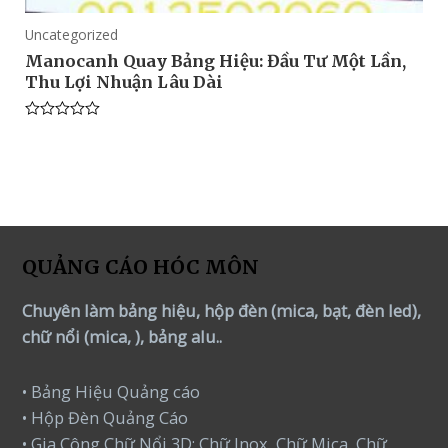
Uncategorized
Manocanh Quay Bảng Hiệu: Đầu Tư Một Lần,
Thu Lợi Nhuận Lâu Dài
Rated
0
out
of
5
QUẢNG CÁO HÓC MÔN
Chuyên làm bảng hiệu, hộp đèn (mica, bạt, đèn led),
chữ nổi (mica, ), bảng alu..
• Bảng Hiệu Quảng cáo
• Hộp Đèn Quảng Cáo
• Gia Công Chữ Nổi 3D: Chữ Inox, Chữ Mica, Chữ