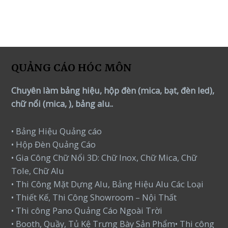
of
5
QUẢNG CÁO HÓC MÔN
Chuyên làm bảng hiệu, hộp đèn (mica, bạt, đèn led),
chữ nổi (mica, ), bảng alu..
• Bảng Hiệu Quảng cáo
• Hộp Đèn Quảng Cáo
• Gia Công Chữ Nổi 3D: Chữ Inox, Chữ Mica, Chữ
Tole, Chữ Alu
• Thi Công Mặt Dựng Alu, Bảng Hiệu Alu Các Loại
• Thiết Kế, Thi Công Showroom – Nội Thất
• Thi công Pano Quảng Cáo Ngoài Trời
• Booth, Quầy, Tủ Kệ Trưng Bày Sản Phẩm• Thi công