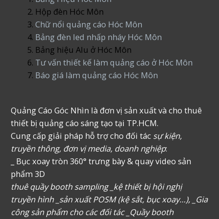
Hộp đèn Hóc Môn
Chữ nổi quảng cáo Hóc Môn
Bảng đèn led nhấp nháy Hóc Môn
Bảng hiệu Alu ở Hóc Môn
Tư vấn thiết kế làm quảng cáo ở Hóc Môn
Báo giá làm quảng cáo Hóc Môn
Quảng Cáo Góc Nhìn là đơn vị sản xuất và cho thuê
thiết bị quảng cáo sáng tạo tại TP.HCM.
Cung cấp giải pháp hỗ trợ cho đối tác
sự kiện,
truyền thông, đơn vị media, doanh nghiệp
:
_ Bục xoay tròn 360° trưng bày & quay video sản
phẩm 3D
thuê quầy booth sampling _kệ thiết bị hội nghị
truyền hình _sản xuất POSM (kệ sắt, bục xoay…), _Gia
công sản phẩm cho các đối tác _Quầy booth