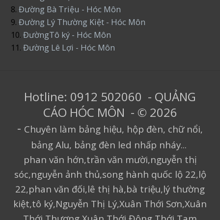
8.
Đường Bà Triệu - Hóc Môn
9.
Đường Lý Thường Kiệt - Hóc Môn
10.
ĐườngTô ký - Hóc Môn
11.
Đường Lê Lợi - Hóc Môn
Hotline: 0912 502060 - QUẢNG
CÁO HÓC MÔN - © 2026
-
Chuyên làm bảng hiệu, hộp đèn, chữ nổi,
bảng Alu, bảng đèn led nhấp nháy...
phan văn hớn,trần văn mười,nguyễn thị
sóc,nguyễn ảnh thủ,song hành quốc lộ 22,lộ
22,phan văn đối,lê thị hà,bà triệu,lý thường
kiệt,tô ký,Nguyễn Thị Lý,Xuân Thới Sơn,Xuân
Thới Thượng,Xuân Thới Đông,Thới Tam