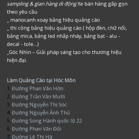
sampling & gian hàng di động
Xe bán hàng gấp gọn
theo yêu cầu
_ manocanh xoay bảng hiệu quảng cáo
_ thi công bảng hiệu quảng cáo ( hộp đèn, chữ nổi,
bảng mica, bảng led nhấp nháy, bảng bạt - alu -
decal - tole…)
_Góc Nhìn – Giải pháp sáng tạo cho thương hiệu
hiện đại.
Làm Quảng Cáo tại Hóc Môn
1.
Đường Phan Văn Hớn
2.
Đường Trần Văn Mười
3.
Đường Nguyễn Thị Sóc
4.
Đường Nguyễn Ảnh Thủ
5.
Đường Song Hành quốc lộ 22
6.
Đường Phan Văn Đối
7.
Đường Lê Thị Hà