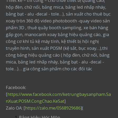
Thiết kế – thi công – cho thuê thiết bị quảng cáo(
hộp đèn, chữ nổi, bảng mica, bảng led nhấp nháy,
bảng bạt - alu -decal - tole…), sản xuất cho thuê bục
xoay tròn 360 độ video photobooth -quay video sản
phẩm 3D , thuê quầy booth sampling, xe bán hàng
gấp gọn, manocanh xoay bảng hiệu quảng cáo, gia
công cơ khí tủ kệ máy tính, kệ thiết bị hội nghị
truyền hình, sản xuất POSM (kệ sắt, bục xoay…),thi
công bảng hiệu quảng cáo ( hộp đèn, chữ nổi, bảng
mica, bảng led nhấp nháy, bảng bạt - alu -decal -
tole…)… gia công sản phẩm cho các đối tác
Facebook:
[
https://www.facebook.com/ketrungbaysanpham.Sa
nXuat.POSM.CongChao.KeSat
]
Zalo OA: [
https://zalo.me/0568929686
](
Bảng Hiệu Hóc Môn