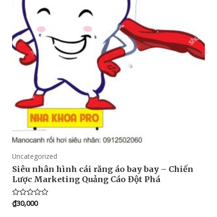
Uncategorized
Siêu nhân hình cái răng áo bay bay – Chiến
Lược Marketing Quảng Cáo Đột Phá
₫
30,000
Rated
0
out