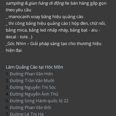
sampling & gian hàng di động
Xe bán hàng gấp gọn
theo yêu cầu
_ manocanh xoay bảng hiệu quảng cáo
_ thi công bảng hiệu quảng cáo ( hộp đèn, chữ nổi,
bảng mica, bảng led nhấp nháy, bảng bạt - alu -
decal - tole…)
_Góc Nhìn – Giải pháp sáng tạo cho thương hiệu
hiện đại.
Làm Quảng Cáo tại Hóc Môn
1.
Đường Phan Văn Hớn
2.
Đường Trần Văn Mười
3.
Đường Nguyễn Thị Sóc
4.
Đường Nguyễn Ảnh Thủ
5.
Đường Song Hành quốc lộ 22
6.
Đường Phan Văn Đối
7.
Đường Lê Thị Hà