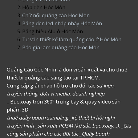
Hộp đèn Hóc Môn
Chữ nổi quảng cáo Hóc Môn
Bảng đèn led nhấp nháy Hóc Môn
Bảng hiệu Alu ở Hóc Môn
Tư vấn thiết kế làm quảng cáo ở Hóc Môn
Báo giá làm quảng cáo Hóc Môn
Quảng Cáo Góc Nhìn là đơn vị sản xuất và cho thuê
thiết bị quảng cáo sáng tạo tại TP.HCM.
Cung cấp giải pháp hỗ trợ cho đối tác
sự kiện,
truyền thông, đơn vị media, doanh nghiệp
:
_ Bục xoay tròn 360° trưng bày & quay video sản
phẩm 3D
thuê quầy booth sampling _kệ thiết bị hội nghị
truyền hình _sản xuất POSM (kệ sắt, bục xoay…), _Gia
công sản phẩm cho các đối tác _Quầy booth