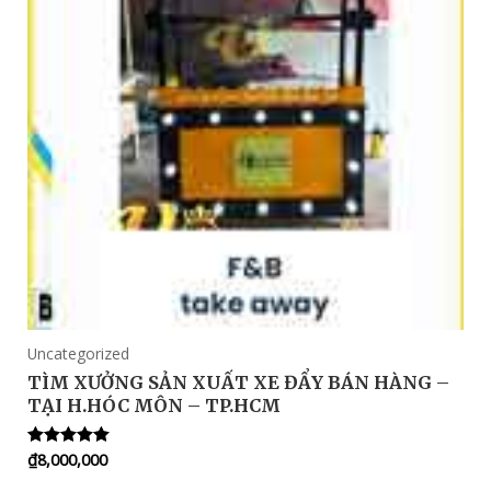
Uncategorized
TÌM XƯỞNG SẢN XUẤT XE ĐẨY BÁN HÀNG –
TẠI H.HÓC MÔN – TP.HCM
₫
8,000,000
Rated
5.00
out of 5