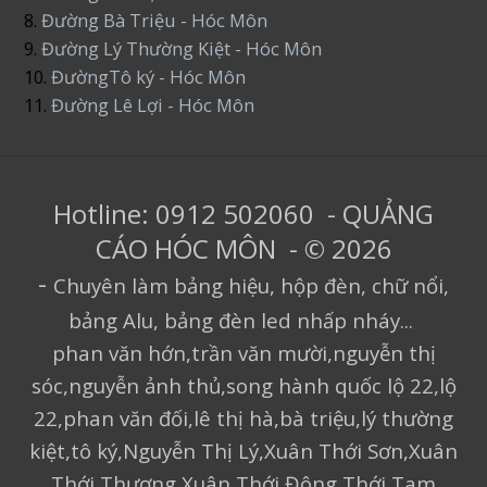
8.
Đường Bà Triệu - Hóc Môn
9.
Đường Lý Thường Kiệt - Hóc Môn
10.
ĐườngTô ký - Hóc Môn
11.
Đường Lê Lợi - Hóc Môn
Hotline: 0912 502060 - QUẢNG
CÁO HÓC MÔN - © 2026
-
Chuyên làm bảng hiệu, hộp đèn, chữ nổi,
bảng Alu, bảng đèn led nhấp nháy...
phan văn hớn,trần văn mười,nguyễn thị
sóc,nguyễn ảnh thủ,song hành quốc lộ 22,lộ
22,phan văn đối,lê thị hà,bà triệu,lý thường
kiệt,tô ký,Nguyễn Thị Lý,Xuân Thới Sơn,Xuân
Thới Thượng,Xuân Thới Đông,Thới Tam