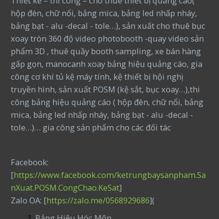
Thiết kế – thi công – cho thuê thiết bị quảng cáo(
hộp đèn, chữ nổi, bảng mica, bảng led nhấp nháy,
bảng bạt - alu -decal - tole…), sản xuất cho thuê bục
xoay tròn 360 độ video photobooth -quay video sản
phẩm 3D , thuê quầy booth sampling, xe bán hàng
gấp gọn, manocanh xoay bảng hiệu quảng cáo, gia
công cơ khí tủ kệ máy tính, kệ thiết bị hội nghị
truyền hình, sản xuất POSM (kệ sắt, bục xoay…),thi
công bảng hiệu quảng cáo ( hộp đèn, chữ nổi, bảng
mica, bảng led nhấp nháy, bảng bạt - alu -decal -
tole…)… gia công sản phẩm cho các đối tác
Facebook:
[
https://www.facebook.com/ketrungbaysanpham.Sa
nXuat.POSM.CongChao.KeSat
]
Zalo OA: [
https://zalo.me/0568929686
](
Bảng Hiệu Hóc Môn