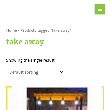
Skip
to
Mai
content
Men
Home
/ Products tagged “take away”
take away
Showing the single result