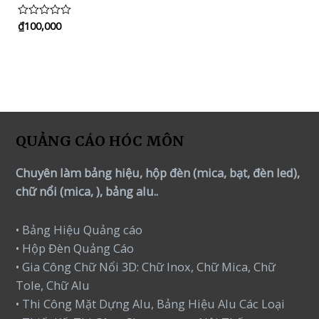
₫
100,000
Rated
0
out
of
5
QUẢNG CÁO HÓC MÔN
Chuyên làm bảng hiệu, hộp đèn (mica, bạt, đèn led),
chữ nổi (mica, ), bảng alu..
• Bảng Hiệu Quảng cáo
• Hộp Đèn Quảng Cáo
• Gia Công Chữ Nổi 3D: Chữ Inox, Chữ Mica, Chữ
Tole, Chữ Alu
• Thi Công Mặt Dựng Alu, Bảng Hiệu Alu Các Loại