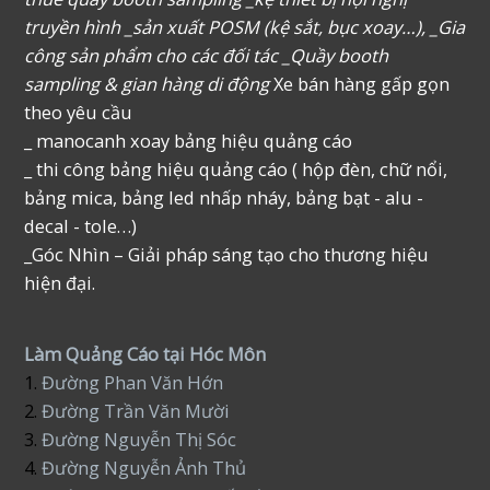
truyền hình _sản xuất POSM (kệ sắt, bục xoay…), _Gia
công sản phẩm cho các đối tác _Quầy booth
sampling & gian hàng di động
Xe bán hàng gấp gọn
theo yêu cầu
_ manocanh xoay bảng hiệu quảng cáo
_ thi công bảng hiệu quảng cáo ( hộp đèn, chữ nổi,
bảng mica, bảng led nhấp nháy, bảng bạt - alu -
decal - tole…)
_Góc Nhìn – Giải pháp sáng tạo cho thương hiệu
hiện đại.
Làm Quảng Cáo tại Hóc Môn
1.
Đường Phan Văn Hớn
2.
Đường Trần Văn Mười
3.
Đường Nguyễn Thị Sóc
4.
Đường Nguyễn Ảnh Thủ