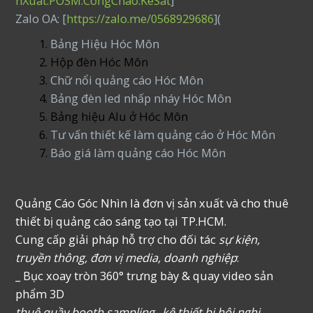
nXuat.POSM.CongChao.KeSat
]
Zalo OA: [
https://zalo.me/0568929686
](
Bảng Hiệu Hóc Môn
Hộp đèn Hóc Môn
Chữ nổi quảng cáo Hóc Môn
Bảng đèn led nhấp nháy Hóc Môn
Bảng hiệu Alu ở Hóc Môn
Tư vấn thiết kế làm quảng cáo ở Hóc Môn
Báo giá làm quảng cáo Hóc Môn
Quảng Cáo Góc Nhìn là đơn vị sản xuất và cho thuê
thiết bị quảng cáo sáng tạo tại TP.HCM.
Cung cấp giải pháp hỗ trợ cho đối tác
sự kiện,
truyền thông, đơn vị media, doanh nghiệp
:
_ Bục xoay tròn 360° trưng bày & quay video sản
phẩm 3D
thuê quầy booth sampling _kệ thiết bị hội nghị