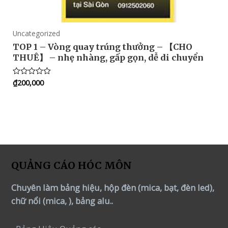
Uncategorized
TOP 1 – Vòng quay trúng thưởng – 【CHO
THUÊ】 – nhẹ nhàng, gấp gọn, dễ di chuyển
₫
200,000
Rated
0
out
of
5
QUẢNG CÁO HÓC MÔN
Chuyên làm bảng hiệu, hộp đèn (mica, bạt, đèn led),
chữ nổi (mica, ), bảng alu..