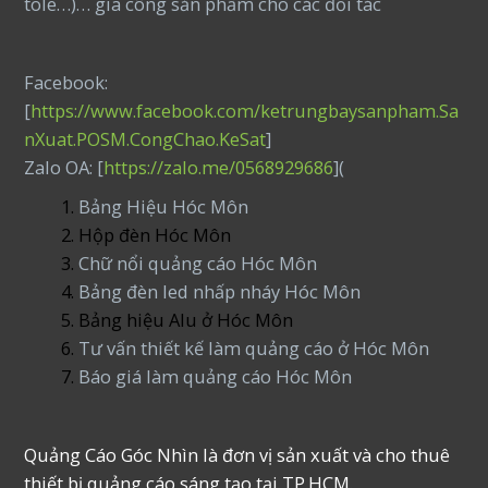
tole…)… gia công sản phẩm cho các đối tác
Facebook:
[
https://www.facebook.com/ketrungbaysanpham.Sa
nXuat.POSM.CongChao.KeSat
]
Zalo OA: [
https://zalo.me/0568929686
](
Bảng Hiệu Hóc Môn
Hộp đèn Hóc Môn
Chữ nổi quảng cáo Hóc Môn
Bảng đèn led nhấp nháy Hóc Môn
Bảng hiệu Alu ở Hóc Môn
Tư vấn thiết kế làm quảng cáo ở Hóc Môn
Báo giá làm quảng cáo Hóc Môn
Quảng Cáo Góc Nhìn là đơn vị sản xuất và cho thuê
thiết bị quảng cáo sáng tạo tại TP.HCM.