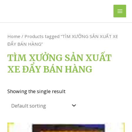
Skip
to
Mai
content
Men
Home
/ Products tagged “TÌM XƯỞNG SẢN XUẤT XE
ĐẨY BÁN HÀNG”
TÌM XƯỞNG SẢN XUẤT
XE ĐẨY BÁN HÀNG
Showing the single result