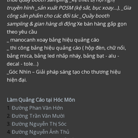
truyền hình _sản xuất POSM (kệ sắt, bục xoay…), _Gia
công sản phẩm cho các đối tác _Quầy booth
sampling & gian hàng di động
Xe bán hàng gấp gọn
theo yêu cầu
_ manocanh xoay bảng hiệu quảng cáo
_ thi công bảng hiệu quảng cáo ( hộp đèn, chữ nổi,
bảng mica, bảng led nhấp nháy, bảng bạt - alu -
decal - tole…)
_Góc Nhìn – Giải pháp sáng tạo cho thương hiệu
hiện đại.
Làm Quảng Cáo tại Hóc Môn
1.
Đường Phan Văn Hớn
2.
Đường Trần Văn Mười
3.
Đường Nguyễn Thị Sóc
4.
Đường Nguyễn Ảnh Thủ