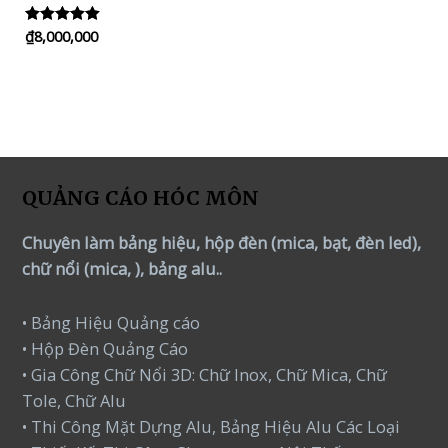
₫
8,000,000
Rated
5.00
out of 5
QUẢNG CÁO HÓC MÔN
Chuyên làm bảng hiệu, hộp đèn (mica, bạt, đèn led),
chữ nổi (mica, ), bảng alu..
• Bảng Hiệu Quảng cáo
• Hộp Đèn Quảng Cáo
• Gia Công Chữ Nổi 3D: Chữ Inox, Chữ Mica, Chữ
Tole, Chữ Alu
• Thi Công Mặt Dựng Alu, Bảng Hiệu Alu Các Loại