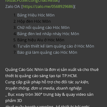
nXuat.POSM.CongChao.KeSat
]
Zalo OA: [
https://zalo.me/0568929686
](
Bảng Hiệu Hóc Môn
Hộp đèn Hóc Môn
Chữ nổi quảng cáo Hóc Môn
Bảng đèn led nhấp nháy Hóc Môn
Bảng hiệu Alu ở Hóc Môn
Tư vấn thiết kế làm quảng cáo ở Hóc Môn
Báo giá làm quảng cáo Hóc Môn
Quảng Cáo Góc Nhìn là đơn vị sản xuất và cho thuê
thiết bị quảng cáo sáng tạo tại TP.HCM.
Cung cấp giải pháp hỗ trợ cho đối tác
sự kiện,
truyền thông, đơn vị media, doanh nghiệp
:
_ Bục xoay tròn 360° trưng bày & quay video sản
phẩm 3D
thuê quầy booth sampling _kệ thiết bị hội nghị