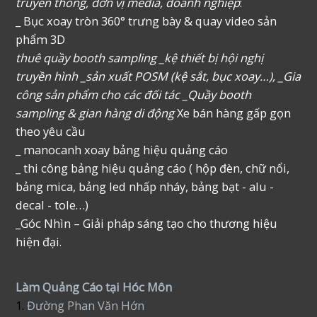
truyền thông, đơn vị media, doanh nghiệp
:
_ Bục xoay tròn 360° trưng bày & quay video sản
phẩm 3D
thuê quầy booth sampling _kệ thiết bị hội nghị
truyền hình _sản xuất POSM (kệ sắt, bục xoay…), _Gia
công sản phẩm cho các đối tác _Quầy booth
sampling & gian hàng di động
Xe bán hàng gấp gọn
theo yêu cầu
_ manocanh xoay bảng hiệu quảng cáo
_ thi công bảng hiệu quảng cáo ( hộp đèn, chữ nổi,
bảng mica, bảng led nhấp nháy, bảng bạt - alu -
decal - tole…)
_Góc Nhìn – Giải pháp sáng tạo cho thương hiệu
hiện đại.
Làm Quảng Cáo tại Hóc Môn
1.
Đường Phan Văn Hớn