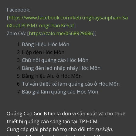
Facebook:
[
https://www.facebook.com/ketrungbaysanpham.Sa
nXuat.POSM.CongChao.KeSat
]
Zalo OA: [
https://zalo.me/0568929686
](
Bảng Hiệu Hóc Môn
Hộp đèn Hóc Môn
Chữ nổi quảng cáo Hóc Môn
Bảng đèn led nhấp nháy Hóc Môn
Bảng hiệu Alu ở Hóc Môn
Tư vấn thiết kế làm quảng cáo ở Hóc Môn
Báo giá làm quảng cáo Hóc Môn
Quảng Cáo Góc Nhìn là đơn vị sản xuất và cho thuê
thiết bị quảng cáo sáng tạo tại TP.HCM.
Cung cấp giải pháp hỗ trợ cho đối tác
sự kiện,