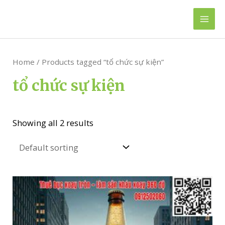
Skip
to
Mai
content
Men
Home
/ Products tagged “tổ chức sự kiện”
tổ chức sự kiện
Showing all 2 results