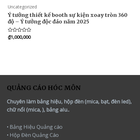
Uncategorized
Ý tưởng thiết kế booth sự kiện xoay tròn 360
độ – Ý tưởng độc đáo năm 2025
₫
1,000,000
Rated
0
out
of
5
QUẢNG CÁO HÓC MÔN
Chuyên làm bảng hiệu, hộp đèn (mica, bạt, đèn led),
chữ nổi (mica, ), bảng alu..
• Bảng Hiệu Quảng cáo
• Hộp Đèn Quảng Cáo