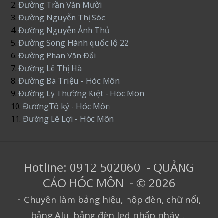
2.
Đường Trần Văn Mười
3.
Đường Nguyễn Thị Sóc
4.
Đường Nguyễn Ảnh Thủ
5.
Đường Song Hành quốc lộ 22
6.
Đường Phan Văn Đối
7.
Đường Lê Thị Hà
8.
Đường Bà Triệu - Hóc Môn
9.
Đường Lý Thường Kiệt - Hóc Môn
10.
ĐườngTô ký - Hóc Môn
11.
Đường Lê Lợi - Hóc Môn
Hotline: 0912 502060 - QUẢNG
CÁO HÓC MÔN - © 2026
-
Chuyên làm bảng hiệu, hộp đèn, chữ nổi,
bảng Alu, bảng đèn led nhấp nháy...