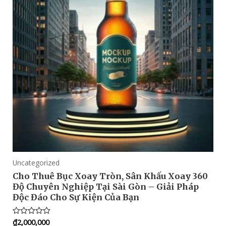
Uncategorized
Cho Thuê Bục Xoay Tròn, Sân Khấu Xoay 360
Độ Chuyên Nghiệp Tại Sài Gòn – Giải Pháp
Độc Đáo Cho Sự Kiện Của Bạn
₫
2,000,000
Rated