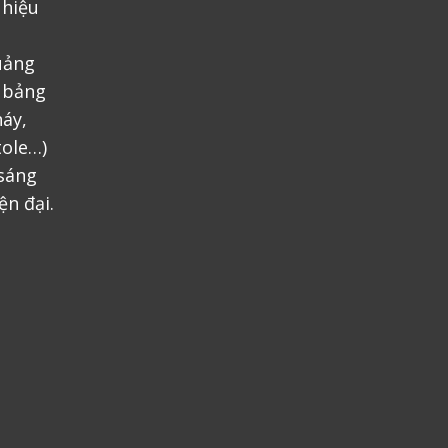
 hiệu
uảng
, bảng
áy,
tole…)
 sáng
ện đại.