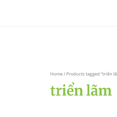
Skip
to
content
Home
/ Products tagged “triển l
triển lãm