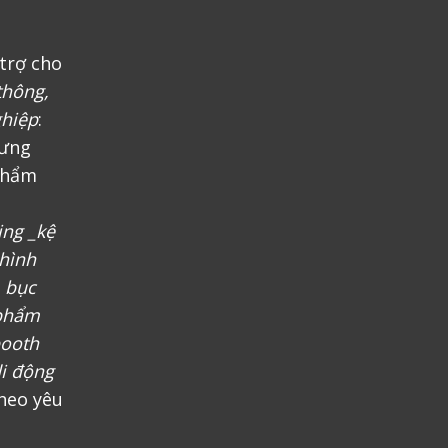
trợ cho
thông,
ghiệp
:
rưng
phẩm
ing _kệ
 hình
, bục
 phẩm
booth
i động
heo yêu