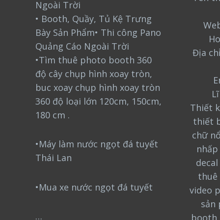
Ngoài Trời
• Booth, Quầy, Tủ Kệ Trưng
Web
Bày Sản Phẩm• Thi công Pano
Ho
Quảng Cáo Ngoài Trời
Địa ch
•Tìm thuê photo booth 360
độ cây chụp hình xoay tròn,
E
buc xoay chụp hình xoay tròn
L
360 độ loại lớn 120cm, 150cm,
Thiết k
180 cm .
thiết 
chữ nổ
•Máy làm nước ngọt đá tuyết
nhấp 
Thái Lan
decal
thuê 
•Mua xe nước ngọt đá tuyết
video 
sản 
…
booth 