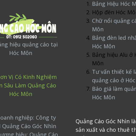
Bảng Hiệu Hóc 
Hộp đèn Hóc Mô
Chữ nổi quảng c
Môn
Bảng đèn led nh
ng hiệu quảng cáo tại
Hóc Môn
Hóc Môn
Bảng hiệu Alu ở 
Môn
Tư vấn thiết kế 
ơn Vị Có Kinh Nghiệm
quảng cáo ở Hó
n Sâu Làm Quảng Cáo
Báo giá làm quả
Hóc Môn
Hóc Môn
oanh nghiệp: Công ty
Quảng Cáo Góc Nhìn là
 Quảng Cáo Góc Nhìn
sản xuất và cho thuê th
hương hiệu: Quảng Cáo