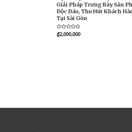
Giải Pháp Trưng Bày Sản 
Độc Đáo, Thu Hút Khách Hà
Tại Sài Gòn
₫
2,000,000
Rated
0
out
of
5