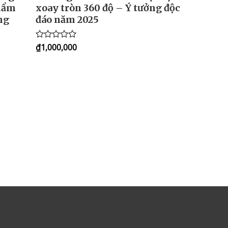
Phẩm
xoay tròn 360 độ – Ý tưởng độc
ng
đáo năm 2025
₫
1,000,000
Rated
0
out
of
5