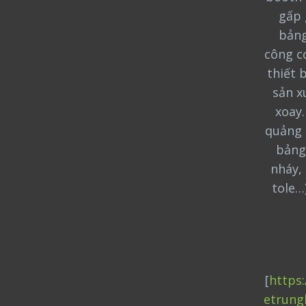
gấp 
bảng
công cơ
thiết 
sản x
xoay
quảng 
bảng
nháy, 
tole…
[
https
etrung