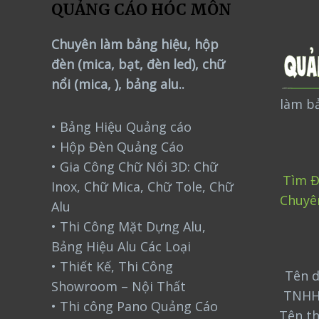
QUẢNG CÁO HÓC MÔN
Chuyên làm bảng hiệu, hộp
đèn (mica, bạt, đèn led), chữ
nổi (mica, ), bảng alu..
làm bả
• Bảng Hiệu Quảng cáo
• Hộp Đèn Quảng Cáo
• Gia Công Chữ Nổi 3D: Chữ
Tìm Đ
Inox, Chữ Mica, Chữ Tole, Chữ
Chuyê
Alu
• Thi Công Mặt Dựng Alu,
Bảng Hiệu Alu Các Loại
• Thiết Kế, Thi Công
Tên d
Showroom – Nội Thất
TNHH
• Thi công Pano Quảng Cáo
Tên t