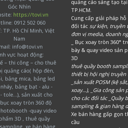
quảng cáo sáng tạo tại
Góc Nhìn
TP.HCM.
site:
https://tovi.vn
Cung cấp giải pháp hỗ 
tline: 0912 502 060
đối tác
sự kiện, truyền 
ỉ: TP. Hồ Chí Minh, Việt
đơn vị media, doanh n
Nam
_ Bục xoay tròn 360° t
mail: info@tovi.vn
bày & quay video sản 
ĩnh vực hoạt động:
3D
ế – thi công – cho thuê
thuê quầy booth sampl
bị quảng cáo( hộp đèn,
thiết bị hội nghị truyền
i, bảng mica, bảng led
_sản xuất POSM (kệ sắt
nháy, bảng bạt - alu -
xoay…), _Gia công sản
 - tole…), sản xuất cho
cho các đối tác _Quầy 
bục xoay tròn 360 độ
sampling & gian hàng d
photobooth -quay video
Xe bán hàng gấp gọn t
phẩm 3D , thuê quầy
cầu
sampling, xe bán hàng