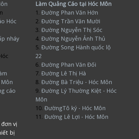
Môn
Làm Quảng Cáo tại Hóc Môn
n
1.
Đường Phan Văn Hớn
áo Hóc
2.
Đường Trần Văn Mười
3.
Đường Nguyễn Thị Sóc
ấp nháy
4.
Đường Nguyễn Ảnh Thủ
5.
Đường Song Hành quốc lộ
Hóc
22
6.
Đường Phan Văn Đối
làm
7.
Đường Lê Thị Hà
c Môn
8.
Đường Bà Triệu - Hóc Môn
ng cáo
9.
Đường Lý Thường Kiệt - Hóc
Môn
10.
ĐườngTô ký - Hóc Môn
11.
Đường Lê Lợi - Hóc Môn
 đơn vị
iết bị