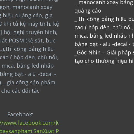
_ manocanh xoay bảng
gọn, manocanh xoay
quảng cáo
 hiệu quảng cáo, gia
_ thi công bảng hiệu q
 khí tủ kệ máy tính, kệ
cáo ( hộp đèn, chữ nổi
bị hội nghị truyền hình,
mica, bảng led nhấp nh
uất POSM (kệ sắt, bục
bảng bạt - alu -decal - 
…),thi công bảng hiệu
_Góc Nhìn – Giải pháp
cáo ( hộp đèn, chữ nổi,
tạo cho thương hiệu hi
 mica, bảng led nhấp
bảng bạt - alu -decal -
)… gia công sản phẩm
cho các đối tác
Facebook:
://www.facebook.com/k
baysanpham.SanXuat.P