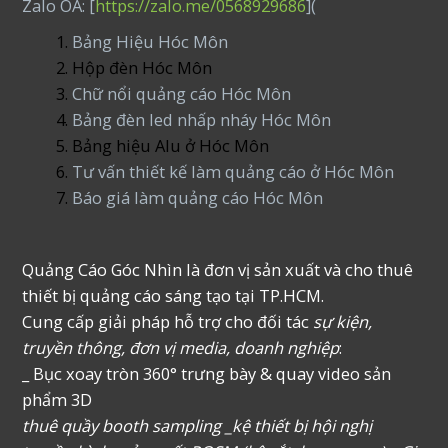
Zalo OA: [
https://zalo.me/0568929686
](
Bảng Hiệu Hóc Môn
Hộp đèn Hóc Môn
Chữ nổi quảng cáo Hóc Môn
Bảng đèn led nhấp nháy Hóc Môn
Bảng hiệu Alu ở Hóc Môn
Tư vấn thiết kế làm quảng cáo ở Hóc Môn
Báo giá làm quảng cáo Hóc Môn
Quảng Cáo Góc Nhìn là đơn vị sản xuất và cho thuê
thiết bị quảng cáo sáng tạo tại TP.HCM.
Cung cấp giải pháp hỗ trợ cho đối tác
sự kiện,
truyền thông, đơn vị media, doanh nghiệp
:
_ Bục xoay tròn 360° trưng bày & quay video sản
phẩm 3D
thuê quầy booth sampling _kệ thiết bị hội nghị