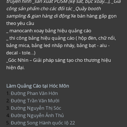
truyền hình _sản xuất POSM (kệ sắt, bục xoay…), _Gia
công sản phẩm cho các đối tác _Quầy booth
sampling & gian hàng di động
Xe bán hàng gấp gọn
theo yêu cầu
_ manocanh xoay bảng hiệu quảng cáo
_ thi công bảng hiệu quảng cáo ( hộp đèn, chữ nổi,
bảng mica, bảng led nhấp nháy, bảng bạt - alu -
decal - tole…)
_Góc Nhìn – Giải pháp sáng tạo cho thương hiệu
hiện đại.
Làm Quảng Cáo tại Hóc Môn
1.
Đường Phan Văn Hớn
2.
Đường Trần Văn Mười
3.
Đường Nguyễn Thị Sóc
4.
Đường Nguyễn Ảnh Thủ
5.
Đường Song Hành quốc lộ 22