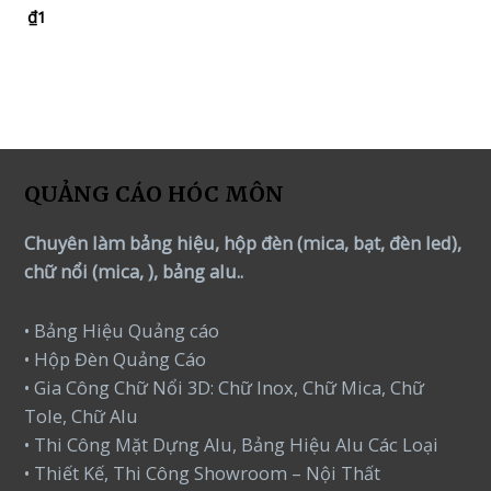
₫
1
Rated
0
out
of
5
QUẢNG CÁO HÓC MÔN
Chuyên làm bảng hiệu, hộp đèn (mica, bạt, đèn led),
chữ nổi (mica, ), bảng alu..
• Bảng Hiệu Quảng cáo
• Hộp Đèn Quảng Cáo
• Gia Công Chữ Nổi 3D: Chữ Inox, Chữ Mica, Chữ
Tole, Chữ Alu
• Thi Công Mặt Dựng Alu, Bảng Hiệu Alu Các Loại
• Thiết Kế, Thi Công Showroom – Nội Thất