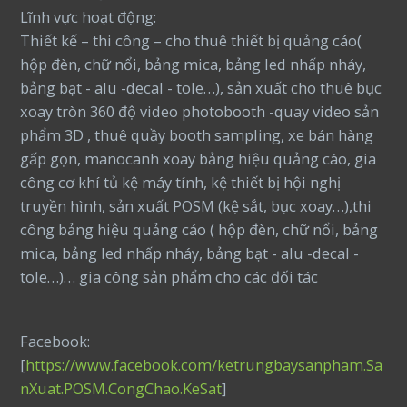
Lĩnh vực hoạt động:
Thiết kế – thi công – cho thuê thiết bị quảng cáo(
hộp đèn, chữ nổi, bảng mica, bảng led nhấp nháy,
bảng bạt - alu -decal - tole…), sản xuất cho thuê bục
xoay tròn 360 độ video photobooth -quay video sản
phẩm 3D , thuê quầy booth sampling, xe bán hàng
gấp gọn, manocanh xoay bảng hiệu quảng cáo, gia
công cơ khí tủ kệ máy tính, kệ thiết bị hội nghị
truyền hình, sản xuất POSM (kệ sắt, bục xoay…),thi
công bảng hiệu quảng cáo ( hộp đèn, chữ nổi, bảng
mica, bảng led nhấp nháy, bảng bạt - alu -decal -
tole…)… gia công sản phẩm cho các đối tác
Facebook:
[
https://www.facebook.com/ketrungbaysanpham.Sa
nXuat.POSM.CongChao.KeSat
]