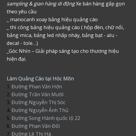
sampling & gian hàng di động
Xe bán hàng gấp gọn
theo yêu cầu
_ manocanh xoay bảng hiệu quảng cáo
_ thi công bảng hiệu quảng cáo ( hộp đèn, chữ nổi,
bảng mica, bảng led nhấp nháy, bảng bạt - alu -
decal - tole…)
_Góc Nhìn – Giải pháp sáng tạo cho thương hiệu
hiện đại.
Làm Quảng Cáo tại Hóc Môn
1.
Đường Phan Văn Hớn
2.
Đường Trần Văn Mười
3.
Đường Nguyễn Thị Sóc
4.
Đường Nguyễn Ảnh Thủ
5.
Đường Song Hành quốc lộ 22
6.
Đường Phan Văn Đối
7.
Đường Lê Thị Hà