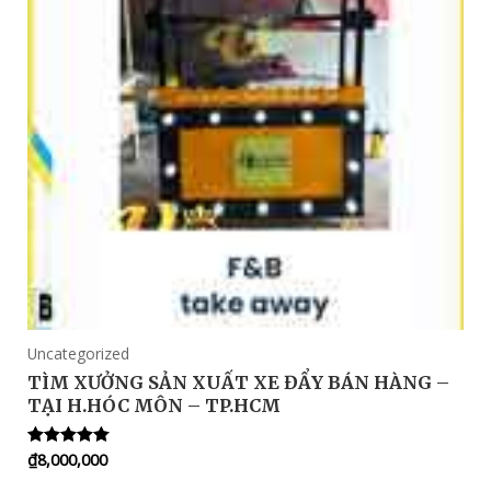
Uncategorized
TÌM XƯỞNG SẢN XUẤT XE ĐẨY BÁN HÀNG –
TẠI H.HÓC MÔN – TP.HCM
₫
8,000,000
Rated
5.00
out of 5