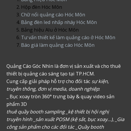
Hộp đèn Hóc Môn
Chữ nổi quảng cáo Hóc Môn
Bảng đèn led nhấp nháy Hóc Môn
Bảng hiệu Alu ở Hóc Môn
Tư vấn thiết kế làm quảng cáo ở Hóc Môn
Báo giá làm quảng cáo Hóc Môn
Quảng Cáo Góc Nhìn là đơn vị sản xuất và cho thuê
thiết bị quảng cáo sáng tạo tại TP.HCM.
Cung cấp giải pháp hỗ trợ cho đối tác
sự kiện,
truyền thông, đơn vị media, doanh nghiệp
:
_ Bục xoay tròn 360° trưng bày & quay video sản
phẩm 3D
thuê quầy booth sampling _kệ thiết bị hội nghị
truyền hình _sản xuất POSM (kệ sắt, bục xoay…), _Gia
công sản phẩm cho các đối tác _Quầy booth