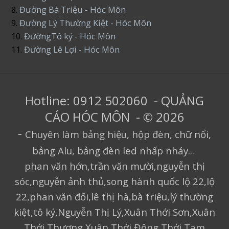
8.
Đường Bà Triệu - Hóc Môn
9.
Đường Lý Thường Kiệt - Hóc Môn
10.
ĐườngTô ký - Hóc Môn
11.
Đường Lê Lợi - Hóc Môn
Hotline: 0912 502060 - QUẢNG
CÁO HÓC MÔN - © 2026
-
Chuyên làm bảng hiệu, hộp đèn, chữ nổi,
bảng Alu, bảng đèn led nhấp nháy...
phan văn hớn,trần văn mười,nguyễn thị
sóc,nguyễn ảnh thủ,song hành quốc lộ 22,lộ
22,phan văn đối,lê thị hà,bà triệu,lý thường
kiệt,tô ký,Nguyễn Thị Lý,Xuân Thới Sơn,Xuân
Thới Thượng,Xuân Thới Đông,Thới Tam