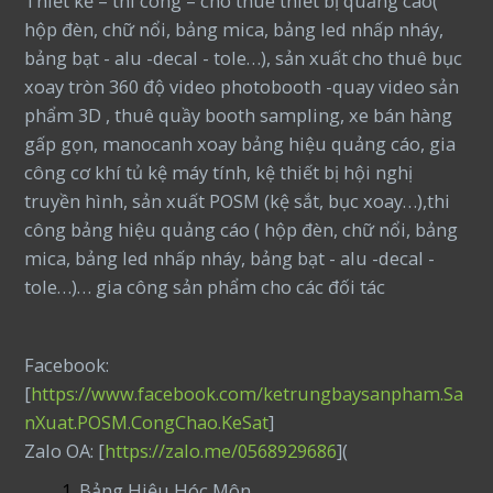
Thiết kế – thi công – cho thuê thiết bị quảng cáo(
hộp đèn, chữ nổi, bảng mica, bảng led nhấp nháy,
bảng bạt - alu -decal - tole…), sản xuất cho thuê bục
xoay tròn 360 độ video photobooth -quay video sản
phẩm 3D , thuê quầy booth sampling, xe bán hàng
gấp gọn, manocanh xoay bảng hiệu quảng cáo, gia
công cơ khí tủ kệ máy tính, kệ thiết bị hội nghị
truyền hình, sản xuất POSM (kệ sắt, bục xoay…),thi
công bảng hiệu quảng cáo ( hộp đèn, chữ nổi, bảng
mica, bảng led nhấp nháy, bảng bạt - alu -decal -
tole…)… gia công sản phẩm cho các đối tác
Facebook:
[
https://www.facebook.com/ketrungbaysanpham.Sa
nXuat.POSM.CongChao.KeSat
]
Zalo OA: [
https://zalo.me/0568929686
](
Bảng Hiệu Hóc Môn